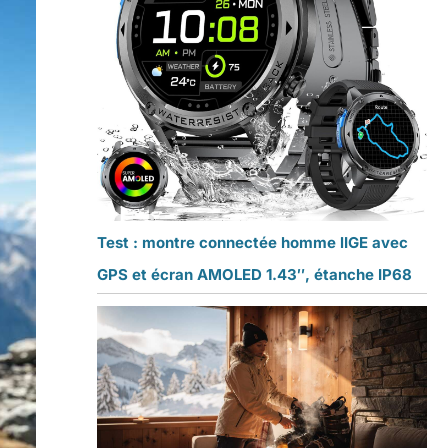
Test : montre connectée homme lIGE avec
GPS et écran AMOLED 1.43″, étanche IP68