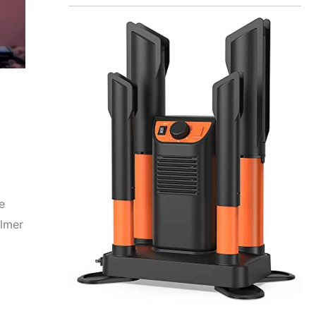
e
ilmer