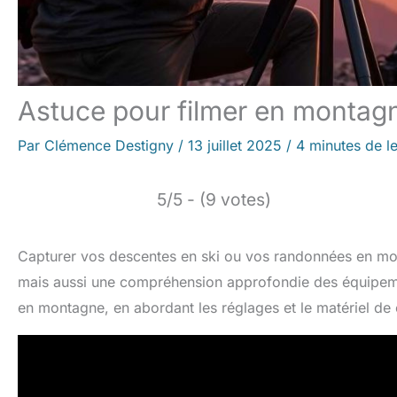
Astuce pour filmer en montagn
Par
Clémence Destigny
/
13 juillet 2025
/
4 minutes de l
5/5 - (9 votes)
Capturer vos descentes en ski ou vos randonnées en mo
mais aussi une compréhension approfondie des équipeme
en montagne, en abordant les réglages et le matériel de