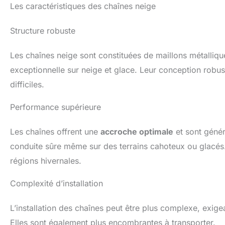
Les caractéristiques des chaînes neige
2020, l
et le
minut
Structure robuste
tableau
des do
feuille 
Les chaînes neige sont constituées de maillons métallique
R14.195
exceptionnelle sur neige et glace. Leur conception robu
R14.205
R14.215
difficiles.
R14.225
R14, 24
Performance supérieure
R15.175
R15.185
R15.19
Les chaînes offrent une
accroche optimale
et sont génér
R15.205
R15, 21
conduite sûre même sur des terrains cahoteux ou glacés. 
R15.215
régions hivernales.
R15.225
R15.235
R15, 24
Complexité d’installation
R15, 27
R16.175
L’installation des chaînes peut être plus complexe, exig
R16.185
R16,195
Elles sont également plus encombrantes à transporter.