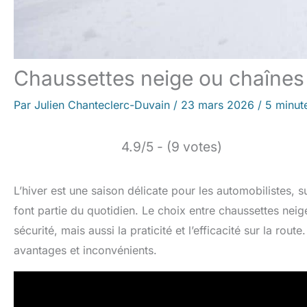
Chaussettes neige ou chaînes :
Par
Julien Chanteclerc-Duvain
/
23 mars 2026
/
5 minut
4.9/5 - (9 votes)
L’hiver est une saison délicate pour les automobilistes, 
font partie du quotidien. Le choix entre chaussettes neig
sécurité, mais aussi la praticité et l’efficacité sur la rou
avantages et inconvénients.