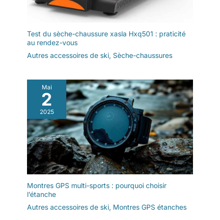
Test du sèche-chaussure xasla Hxq501 : praticité
au rendez-vous
Autres accessoires de ski
,
Sèche-chaussures
Mai
2
2025
Montres GPS multi-sports : pourquoi choisir
l’étanche
Autres accessoires de ski
,
Montres GPS étanches