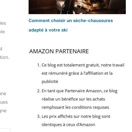
Comment choisir un sèche-chaussures
des
adapté à votre ski
ble
st
tion.
une
ques
gne