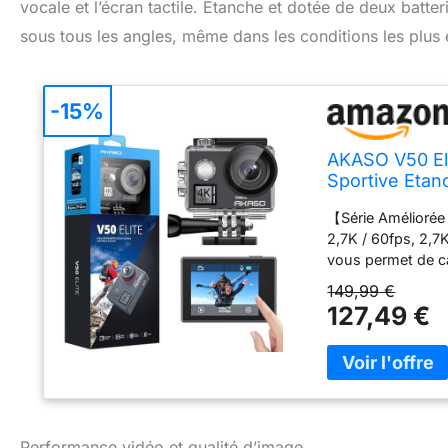
vocale et l’écran tactile. Étanche et dotée de deux batteri
sous tous les angles, même dans les conditions les plus
-15%
AKASO V50 El
Sportive Etan
【Série Améliorée 
2,7K / 60fps, 2,7
vous permet de c
Vocales】 Vous po
149,99 €
commandes vocale
127,49 €
Stablisation des 
intégrée, votre c
de la caméra pou
Optionnel】 Vous p
de vos besoins en
également de la f
Performance vidéo et qualité d’image