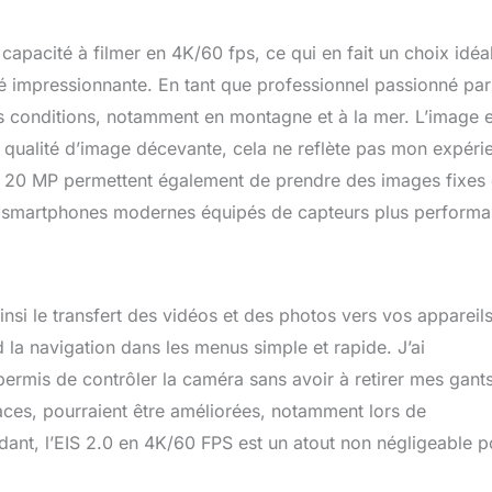
 de l'image. 【Caméra Sport Étanche Jusqu’à 131 Pieds】 Équipée
e amélioré, cette caméra sport sous-marine peut plonger en
 131 pieds, prêt à capturer tous les détails de vos aventures.
apacité à filmer en 4K/60 fps, ce qui en fait un choix idéa
rts nautiques tels que la natation, le surf, la plongée, la plongée
 impressionnante. En tant que professionnel passionné par
ses conditions, notamment en montagne et à la mer. L’image e
ne qualité d’image décevante, cela ne reflète pas mon expéri
de 20 MP permettent également de prendre des images fixes
les smartphones modernes équipés de capteurs plus performa
ainsi le transfert des vidéos et des photos vers vos appareil
nd la navigation dans les menus simple et rapide. J’ai
ermis de contrôler la caméra sans avoir à retirer mes gant
caces, pourraient être améliorées, notamment lors de
ant, l’EIS 2.0 en 4K/60 FPS est un atout non négligeable p