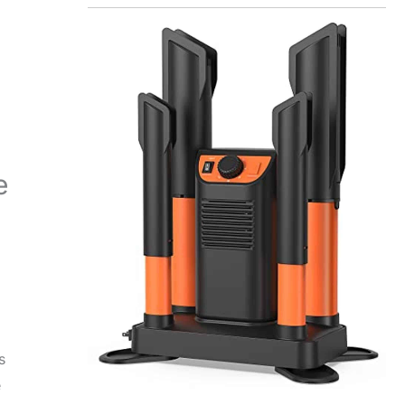
e
s
e