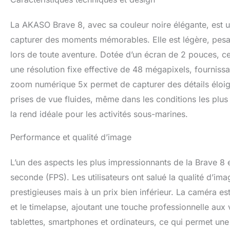
vidéo étanche peut
pour la plongée e
La AKASO Brave 8, avec sa couleur noire élégante, est
de 60 mètres avec
l'appareil photo A
capturer des moments mémorables. Elle est légère, pesa
large/large/portra
lors de toute aventure. Dotée d’un écran de 2 pouces, c
pouvez basculer d
une résolution fixe effective de 48 mégapixels, fourniss
timelapse 8K, cap
change du jour à l
zoom numérique 5x permet de capturer des détails éloign
en constante évol
prises de vue fluides, même dans les conditions les plu
【Télécommande Vi
la rend idéale pour les activités sous-marines.
télécommande ave
composer des imag
avec 2 batteries
Performance et qualité d’image
précieux qui est 
compris GoPro.
L’un des aspects les plus impressionnants de la Brave 8
seconde (FPS). Les utilisateurs ont salué la qualité d’im
prestigieuses mais à un prix bien inférieur. La caméra es
et le timelapse, ajoutant une touche professionnelle aux
tablettes, smartphones et ordinateurs, ce qui permet une 