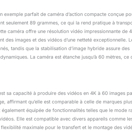
 être utilisée jusqu'à 10 m sous l'eau sans boîtier et est parfaite
n apnée, le surf et la natation. Étanche jusqu'à une profondeur
 un exemple parfait de caméra d’action compacte conçue po
 boîtier étanche. 【Expérience de Prise de Vue Ultime】:
KASO Brave 8 vous offre la possibilité d'utiliser le mode super
nt seulement 89 grammes, ce qui la rend pratique à transpo
it/étroit multi-angle. Selon les besoins de vos prises de vue, vous
ette caméra offre une résolution vidéo impressionnante de 4
e manière flexible entre différents angles de vue. Avec le
ant des images et des vidéos d’une netteté exceptionnelle. L
turez le flux du temps, par exemple comment la couleur du ciel
a nuit. Avec le ralenti 16x, vous pouvez ralentir le moment sportif
és, tandis que la stabilisation d’image hybride assure des
ution et capturer chaque moment à couper le souffle.
s dynamiques. La caméra est étanche jusqu’à 60 mètres, ce 
suelle Sans Fil & Accessoires Multifonctions】: équipé d'une
c écran et de supports de casque, vous pouvez facilement
es ou enregistrer des vidéos. La caméra d'action 4K est livrée
 rechargeables de 1550 mAh et un ensemble d'accessoires
également compatible avec la plupart des autres caméras, y
 est sa capacité à produire des vidéos en 4K à 60 images pa
age, affirmant qu’elle est comparable à celle de marques plu
t également équipée de fonctionnalités telles que le mode ra
 vidéos. Elle est compatible avec divers appareils comme le
flexibilité maximale pour le transfert et le montage des vid