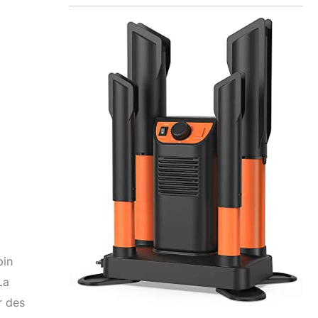
pin
La
r des