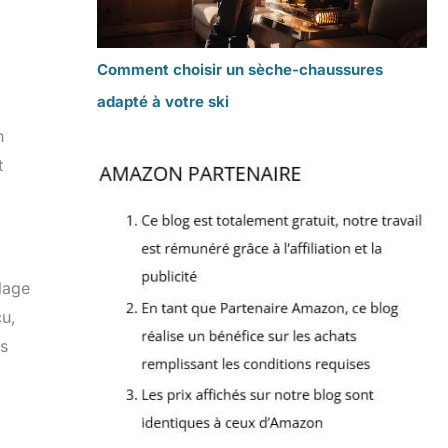
Comment choisir un sèche-chaussures
adapté à votre ski
n
t
glage
çu,
us