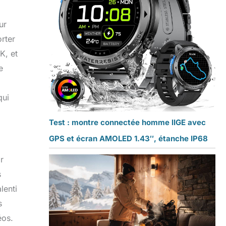
ur
rter
K, et
e
qui
Test : montre connectée homme lIGE avec
GPS et écran AMOLED 1.43″, étanche IP68
r
s
lenti
s
éos.