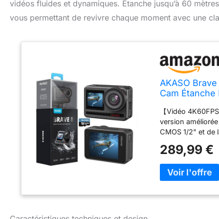
vidéos fluides et dynamiques. Étanche jusqu’à 60 mètr
vous permettant de revivre chaque moment avec une clar
AKASO Brave 
Cam Étanche 
【Vidéo 4K60FPS e
version améliorée
CMOS 1/2" et de l
lentilles en verr
289,99 €
4K60fps et les p
sportives et captu
SuperSmooth】: la
SuperSmooth, une
Elle résiste aux v
plus stable. 【Ét
sous-marines de l
Caractéristiques techniques et design