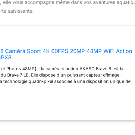
es, elle vous accompagne même dans vos aventures aquatiq
té saisissante.
8 Caméra Sport 4K 60FPS 20MP 48MP WiFi Action
IPX8
t Photos 48MP】: la caméra d'action AKASO Brave 8 est la
 du Brave 7 LE. Elle dispose d'un puissant capteur d'image
a technologie quadri-pixel associée à une disposition unique de
e à 9 couches. Prend en charge les vidéos professionnelles
hotos 48MP pour vous aider à enregistrer vos aventures
rer clairement les détails vivants de la vie. 【Stabilisation
 caméra d'action AKASO est équipée de la technologie
 technologie d'étalonnage avancée pour les caméras de sport.
ibrations et aux vibrations pour une expérience vidéo et photo
anche jusqu'à 60M】: l'étanchéité IPX8 protège les caméras
a pluie, de la neige et des éclaboussures d'eau. Cette caméra