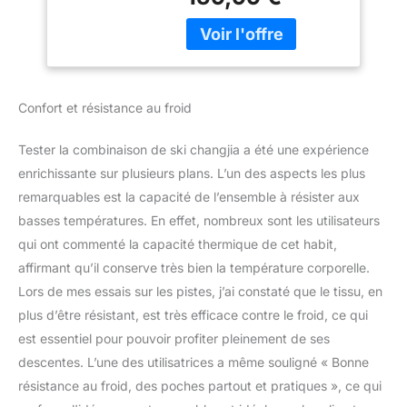
pour le ski, le
randonnée,
snowboard, le patinage,
l'escalade, le
la randonnée, l'escalade,
snowboard isolé, L
le camping et d'autres
activités de plein air en
hiver. CONSEILS SUR
Confort et résistance au froid
LES TAILLES : Notre taille
de combinaison de ski
Tester la combinaison de ski changjia a été une expérience
convient à la plupart des
gens. Vous pouvez
enrichissante sur plusieurs plans. L’un des aspects les plus
acheter la taille que vous
remarquables est la capacité de l’ensemble à résister aux
portez normalement. Ou
basses températures. En effet, nombreux sont les utilisateurs
vous pouvez vous
qui ont commenté la capacité thermique de cet habit,
référer à notre tableau
affirmant qu’il conserve très bien la température corporelle.
des tailles dans l'image
ou dans la description du
Lors de mes essais sur les pistes, j’ai constaté que le tissu, en
produit. MATÉRIAU : nos
plus d’être résistant, est très efficace contre le froid, ce qui
combinaisons de ski
est essentiel pour pouvoir profiter pleinement de ses
pour hommes sont
descentes. L’une des utilisatrices a même souligné « Bonne
fabriquées en tissu
technique durable,
résistance au froid, des poches partout et pratiques », ce qui
doublure respirante,