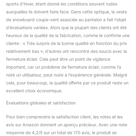
avec trou pour le pouce
sports d’hiver, étant donné les conditions souvent rudes
aident à retenir la chaleur.
auxquelles ils doivent faire face. Dans cette optique, la veste
Jupe intérieur coupe-
de snowboard coupe-vent associée au pantalon a fait l’objet
vent avec boutons-
d’évaluations variées. Alors que la plupart des clients ont été
pression, ourlet intérieur
avec cordon de serrage,
heureux de la qualité de la fabrication, comme le confirme une
capuche détachable et
cliente : « Très surpris de la bonne qualité en fonction du prix
réglable pour aider à
relativement bas », d’autres ont rencontré des soucis avec la
bloquer le vent. Et la
fermeture éclair. Cela peut être un point de vigilance
fermeture éclair en maille
respirante sous les bras
important, car un problème de fermeture éclair, comme l’a
peut rapidement évacuer
noté un utilisateur, peut nuire à l’expérience générale. Malgré
la transpiration et garder
cela, pour beaucoup, la qualité offerte par ce produit reste un
votre corps toujours au
excellent choix économique.
sec et confortable.
Évaluations globales et satisfaction
Pour bien comprendre la satisfaction client, les notes et les
avis sur Amazon donnent un aperçu précieux. Avec une note
moyenne de 4,2/5 sur un total de 170 avis, le produit se