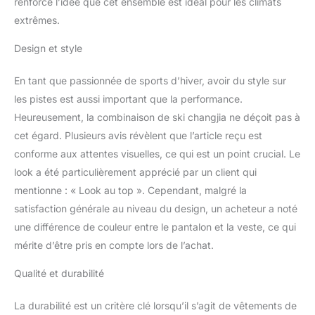
renforce l’idée que cet ensemble est idéal pour les climats
remplie d'imitation de
extrêmes.
soie de coton de haute
qualité. Vous vous
Design et style
sentirez plus flexible et à
l'aise lorsque vous faites
En tant que passionnée de sports d’hiver, avoir du style sur
du ski. IMPERMÉABLE :
les pistes est aussi important que la performance.
cette combinaison de ski
utilise un tissu de film
Heureusement, la combinaison de ski changjia ne déçoit pas à
imperméable
cet égard. Plusieurs avis révèlent que l’article reçu est
microporeux fabriqué à
conforme aux attentes visuelles, ce qui est un point crucial. Le
partir de matériaux
look a été particulièrement apprécié par un client qui
moléculaires, plus petit
que les molécules d'eau,
mentionne : « Look au top ». Cependant, malgré la
mais plus grand que les
satisfaction générale au niveau du design, un acheteur a noté
molécules d'air, ce qui
une différence de couleur entre le pantalon et la veste, ce qui
rend notre combinaison
mérite d’être pris en compte lors de l’achat.
de ski pour homme
imperméable et
Qualité et durabilité
respirante. VESTES DE
SKI : Poignets réglables,
La durabilité est un critère clé lorsqu’il s’agit de vêtements de
manchette extensible