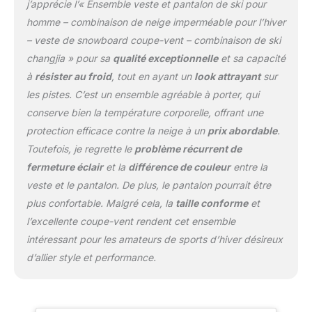
qualité. Vous vous
j’apprécie l’« Ensemble veste et pantalon de ski pour
sentirez plus flexible et à
homme – combinaison de neige imperméable pour l’hiver
l'aise lorsque vous faites
– veste de snowboard coupe-vent – combinaison de ski
du ski. IMPERMÉABLE :
changjia » pour sa
qualité exceptionnelle
et sa capacité
cette combinaison de ski
utilise un tissu de film
à
résister au froid
, tout en ayant un
look attrayant
sur
imperméable
les pistes. C’est un ensemble agréable à porter, qui
microporeux fabriqué à
conserve bien la température corporelle, offrant une
partir de matériaux
protection efficace contre la neige à un
prix abordable
.
moléculaires, plus petit
que les molécules d'eau,
Toutefois, je regrette le
problème récurrent de
mais plus grand que les
fermeture éclair
et la
différence de couleur
entre la
molécules d'air, ce qui
veste et le pantalon. De plus, le pantalon pourrait être
rend notre combinaison
plus confortable. Malgré cela, la
taille conforme
et
de ski pour homme
imperméable et
l’excellente coupe-vent rendent cet ensemble
respirante. VESTES DE
intéressant pour les amateurs de sports d’hiver désireux
SKI : Poignets réglables,
d’allier style et performance.
manchette extensible
avec trou pour le pouce
aident à retenir la chaleur.
Jupe intérieur coupe-