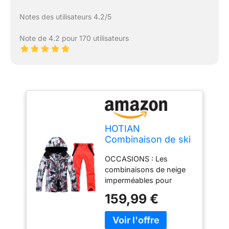
Notes des utilisateurs 4.2/5
Note de 4.2 pour 170 utilisateurs
HOTIAN
Combinaison de ski
pour homme -
OCCASIONS : Les
Veste et pantalon -
combinaisons de neige
Ensemble d'hiver
imperméables pour
chaud pour la
hommes sont parfaites
neige, le ski, la
159,99 €
pour le ski, le
randonnée,
snowboard, le patinage,
l'escalade, le
la randonnée, l'escalade,
snowboard isolé, L