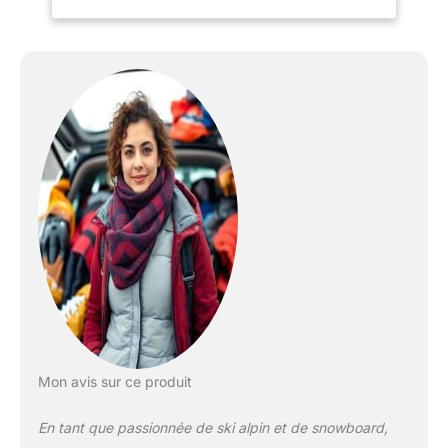
le camping et d'autres
activités de plein air en
hiver. CONSEILS SUR
LES TAILLES : Notre taille
de combinaison de ski
convient à la plupart des
gens. Vous pouvez
acheter la taille que vous
portez normalement. Ou
vous pouvez vous
référer à notre tableau
des tailles dans l'image
ou dans la description du
produit. MATÉRIAU : nos
combinaisons de ski
pour hommes sont
fabriquées en tissu
technique durable,
Mon avis sur ce produit
doublure respirante,
remplie d'imitation de
En tant que passionnée de ski alpin et de snowboard,
soie de coton de haute