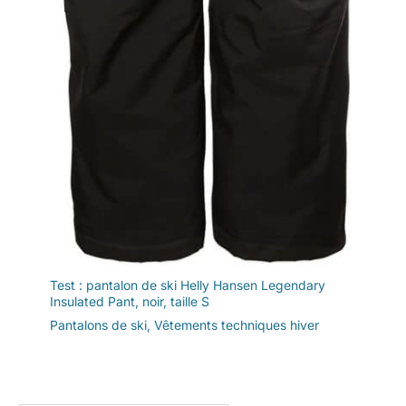
Test : pantalon de ski Helly Hansen Legendary
Insulated Pant, noir, taille S
Pantalons de ski
,
Vêtements techniques hiver