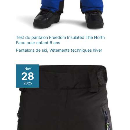
Test du pantalon Freedom Insulated The North
Face pour enfant 6 ans
Pantalons de ski
,
Vêtements techniques hiver
Nov
28
2025