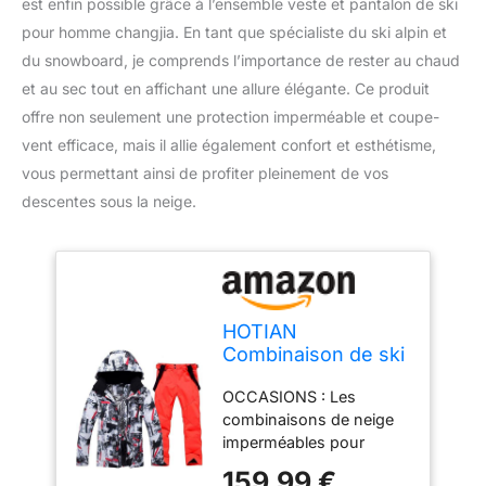
est enfin possible grâce à l’ensemble veste et pantalon de ski
pour homme changjia. En tant que spécialiste du ski alpin et
du snowboard, je comprends l’importance de rester au chaud
et au sec tout en affichant une allure élégante. Ce produit
offre non seulement une protection imperméable et coupe-
vent efficace, mais il allie également confort et esthétisme,
vous permettant ainsi de profiter pleinement de vos
descentes sous la neige.
HOTIAN
Combinaison de ski
pour homme -
OCCASIONS : Les
Veste et pantalon -
combinaisons de neige
Ensemble d'hiver
imperméables pour
chaud pour la
hommes sont parfaites
neige, le ski, la
159,99 €