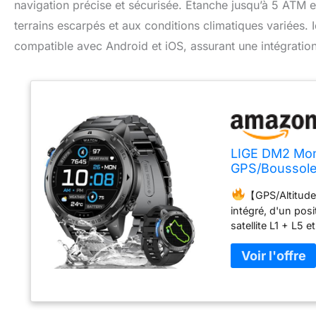
navigation précise et sécurisée. Étanche jusqu’à 5 ATM e
terrains escarpés et aux conditions climatiques variées. 
compatible avec Android et iOS, assurant une intégration
LIGE DM2 Mon
GPS/Boussole/
170 Modes Sp
【GPS/Altitud
intégré, d'un pos
satellite L1 + L5
(GPS/GLONASS/GA
précision votre 
d'un capteur d'alti
barométrique de v
Verre 9H】LIGE DM
inoxydable, d'un 