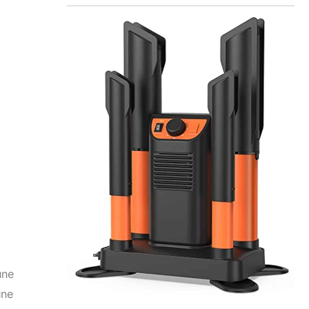
une
une