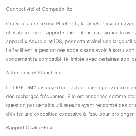
assistant vocal AI
Connectivité et Compatibilité
les commandes voc
encore. Grâce à l
appels en mains l
Grâce à la connexion Bluetooth, la synchronisation avec 
ou en faisant de l
utilisateurs aient rapporté une lenteur occasionnelle ave
pratique.
【Mul
appareils Android et iOS, permettant ainsi une large util
fitness DM2 est é
de photos à distan
ils facilitent la gestion des appels sans avoir à sortir s
réglages vocaux, 
concernant la compatibilité limitée avec certaines appli
montre intelligent
inoxydable, 1 * bra
Autonomie et Étanchéité
vous avez des que
de l'utilisation 
nous contacter à
La LIGE DM2 dispose d’une autonomie impressionnante gr
【Attention : ce pr
des recharges fréquentes. Elle est annoncée comme étant
usage médical ! 
question par certains utilisateurs ayant rencontré des p
d’éviter une exposition excessive à l’eau pour prolonger l
Rapport Qualité-Prix