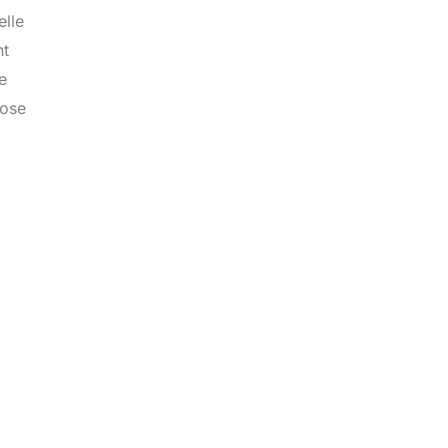
elle
nt
e
pose