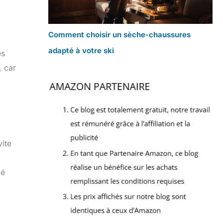
Comment choisir un sèche-chaussures
adapté à votre ski
es
, car
ite
lé