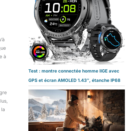
u’à
que
e à
Test : montre connectée homme lIGE avec
GPS et écran AMOLED 1.43″, étanche IP68
ègre
lus,
 la