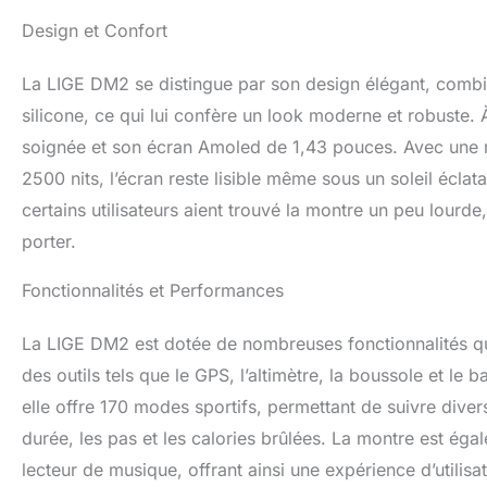
9H et a passé une s
Design et Confort
chocs, etc. Il peu
fonctionnement st
La LIGE DM2 se distingue par son design élégant, combin
Sportive Croissa
GPS intégrée, de 
silicone, ce qui lui confère un look moderne et robuste. 
entraînement en e
soignée et son écran Amoled de 1,43 pouces. Avec une ré
importantes telles
2500 nits, l’écran reste lisible même sous un soleil éclata
porter cette mont
objectifs d'entraî
certains utilisateurs aient trouvé la montre un peu lourd
Lumineux】LIGE m
porter.
avec une résoluti
jusqu'à 2 500 nit
Fonctionnalités et Performances
peuvent être facil
vous offre une exp
Longue】La montre 
La LIGE DM2 est dotée de nombreuses fonctionnalités qui 
polymère haute d
des outils tels que le GPS, l’altimètre, la boussole et le 
garantir des perf
elle offre 170 modes sportifs, permettant de suivre diver
charger complèteme
longue autonomie 
durée, les pas et les calories brûlées. La montre est ég
aussi souvent. S
lecteur de musique, offrant ainsi une expérience d’utilis
【Assistant Vocal