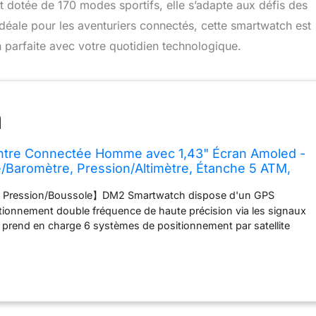
t dotée de 170 modes sportifs, elle s’adapte aux défis des
Idéale pour les aventuriers connectés, cette smartwatch est
 parfaite avec votre quotidien technologique.
tre Connectée Homme avec 1,43" Écran Amoled -
Baromètre, Pression/Altimètre, Étanche 5 ATM,
ortifs,Smartwatch Homme pour Android iOS
e Pression/Boussole】DM2 Smartwatch dispose d'un GPS
itionnement double fréquence de haute précision via les signaux
 et prend en charge 6 systèmes de positionnement par satellite
LILEO/BDS/QZSS/NAVIC ), vous permettant de suivre avec
position. Montre Connectée dispose également d'une boussole,
tude et d'un altimètre pour afficher l'altitude et la pression
otre position actuelle.
【Boîtier Robuste et Durable et Double
2 Montre connectée homme est dotée d'un boîtier en acier
écran de 1,43 pouces avec le dernier double verre Corning Gorilla