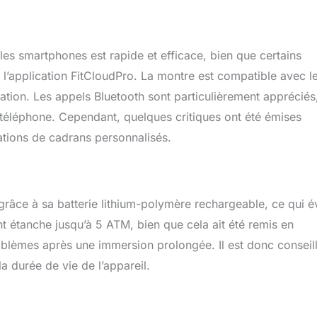
 avancé qui simplifie vos tâches quotidiennes. Utilisez facilement
ales pour consulter la météo, définir des alarmes et bien plus
a capacité d'appel Bluetooth, vous pouvez passer et recevoir des
ibres, ce qui est parfait pour rester connecté tout en conduisant
les smartphones est rapide et efficace, bien que certains
'exercice lorsque l'utilisation de votre téléphone n'est pas
c l’application FitCloudPro. La montre est compatible avec l
tifonction + Intégration Dans Votre Vie】Montre Connectée de
isation. Les appels Bluetooth sont particulièrement appréciés
quipée offre également des fonctions pratiques telles que prise
ce, contrôle de la musique, réveil, calculatrice, SOS, météo,
on téléphone. Cependant, quelques critiques ont été émises
etc.
【Questions D'emballage et de Fonctionnement】La
cations de cadrans personnalisés.
e DM2 est livrée avec : 1 * montre intelligente, 1 * bracelet en acier
celet en silicone, 1 * câble de charge, 1 * manuel d'utilisation. Si
stions sur le fonctionnement ou des problèmes de qualité lors
de la montre intelligente pour hommes LIGE DM2, vous pouvez
 tout moment et nous vous répondrons dans les 24 heures.
âce à sa batterie lithium-polymère rechargeable, ce qui év
oduit n'est pas un dispositif médical et n'est pas destiné à un
 étanche jusqu’à 5 ATM, bien que cela ait été remis en
】
roblèmes après une immersion prolongée. Il est donc conseil
a durée de vie de l’appareil.