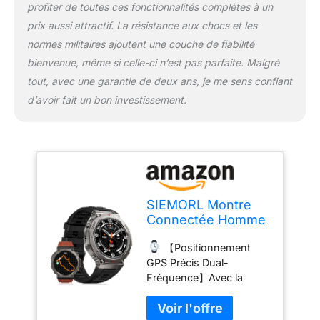
profiter de toutes ces fonctionnalités complètes à un
AMOLED de 1,43
prix aussi attractif. La résistance aux chocs et les
Pouces】La lampe de
poche LED intégrée
normes militaires ajoutent une couche de fiabilité
éclaire jusqu'à 8 mètres,
bienvenue, même si celle-ci n’est pas parfaite. Malgré
idéale pour le camping et
tout, avec une garantie de deux ans, je me sens confiant
les urgences, tout en
d’avoir fait un bon investissement.
offrant une sécurité
accrue grâce à un signal
de détresse. L'écran
AMOLED de 1,43 pouces
avec une résolution de
466*466 garantit une
visibilité claire, même en
SIEMORL Montre
plein soleil, avec 12
Connectée Homme
cadrans, 4
(Réponse/Appel),
personnalisables et des
【Positionnement
Fitness Tracker
thèmes dynamiques
GPS Précis Dual-
GPS 1,43" AMOLED
pour suivre vos données
Fréquence】Avec la
Étanchéité 5ATM,
de santé et personnaliser
technologie GPS L1+L5
Moniteur Sommeil
votre expérience.
【
et six systèmes satellites,
Fréquence
Grande Batterie de