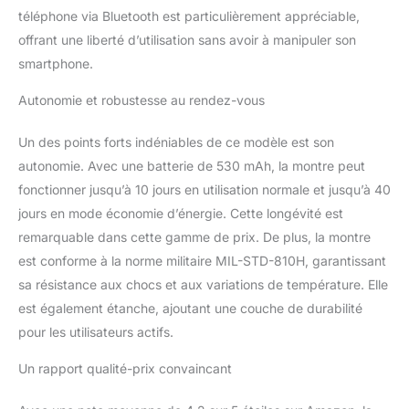
éclaire jusqu'à 8 mètres,
téléphone via Bluetooth est particulièrement appréciable,
idéale pour le camping et
offrant une liberté d’utilisation sans avoir à manipuler son
les urgences, tout en
offrant une sécurité
smartphone.
accrue grâce à un signal
de détresse. L'écran
Autonomie et robustesse au rendez-vous
AMOLED de 1,43 pouces
avec une résolution de
Un des points forts indéniables de ce modèle est son
466*466 garantit une
autonomie. Avec une batterie de 530 mAh, la montre peut
visibilité claire, même en
fonctionner jusqu’à 10 jours en utilisation normale et jusqu’à 40
plein soleil, avec 12
cadrans, 4
jours en mode économie d’énergie. Cette longévité est
personnalisables et des
remarquable dans cette gamme de prix. De plus, la montre
thèmes dynamiques
est conforme à la norme militaire MIL-STD-810H, garantissant
pour suivre vos données
sa résistance aux chocs et aux variations de température. Elle
de santé et personnaliser
est également étanche, ajoutant une couche de durabilité
votre expérience.
【
Grande Batterie de
pour les utilisateurs actifs.
530mAh】Cette montre
est équipée d'une
Un rapport qualité-prix convaincant
batterie de 530mAh qui
utilise une technologie