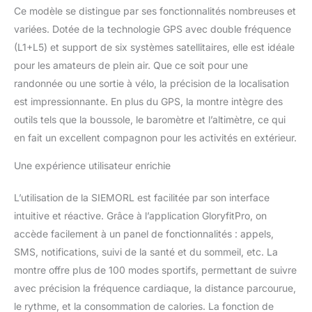
jamais manquer une
Ce modèle se distingue par ses fonctionnalités nombreuses et
information importante.
variées. Dotée de la technologie GPS avec double fréquence
【 Montre Connectée
(L1+L5) et support de six systèmes satellitaires, elle est idéale
Militaire & 5ATM】
Conforme à la norme
pour les amateurs de plein air. Que ce soit pour une
MIL-STD-810H, cette
randonnée ou une sortie à vélo, la précision de la localisation
montre résiste aux
est impressionnante. En plus du GPS, la montre intègre des
environnements
outils tels que la boussole, le baromètre et l’altimètre, ce qui
extrêmes avec une haute
résistance aux chocs,
en fait un excellent compagnon pour les activités en extérieur.
aux températures et à
Une expérience utilisateur enrichie
l’eau (50m). Parfaite pour
les aventuriers et les
utilisateurs exigeant une
L’utilisation de la SIEMORL est facilitée par son interface
technologie ultra-durable
intuitive et réactive. Grâce à l’application GloryfitPro, on
pour leurs activités de
accède facilement à un panel de fonctionnalités : appels,
plein air.
【 Lampe de
SMS, notifications, suivi de la santé et du sommeil, etc. La
Poche LED & Écran HD
AMOLED de 1,43
montre offre plus de 100 modes sportifs, permettant de suivre
Pouces】La lampe de
avec précision la fréquence cardiaque, la distance parcourue,
poche LED intégrée
le rythme, et la consommation de calories. La fonction de