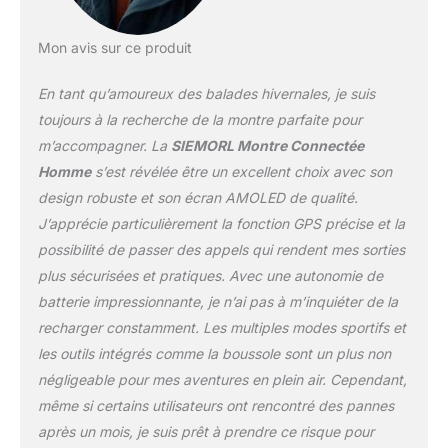
claires. Restez informé
en recevant des
notifications de SMS,
Mon avis sur ce produit
WhatsApp et plus, sans
jamais manquer une
En tant qu’amoureux des balades hivernales, je suis
information importante.
toujours à la recherche de la montre parfaite pour
【 Montre Connectée
m’accompagner. La
SIEMORL Montre Connectée
Militaire & 5ATM】
Homme
s’est révélée être un excellent choix avec son
Conforme à la norme
MIL-STD-810H, cette
design robuste et son écran AMOLED de qualité.
montre résiste aux
J’apprécie particulièrement la fonction GPS précise et la
environnements
possibilité de passer des appels qui rendent mes sorties
extrêmes avec une haute
plus sécurisées et pratiques. Avec une autonomie de
résistance aux chocs,
aux températures et à
batterie impressionnante, je n’ai pas à m’inquiéter de la
l’eau (50m). Parfaite pour
recharger constamment. Les multiples modes sportifs et
les aventuriers et les
les outils intégrés comme la boussole sont un plus non
utilisateurs exigeant une
négligeable pour mes aventures en plein air. Cependant,
technologie ultra-durable
pour leurs activités de
même si certains utilisateurs ont rencontré des pannes
plein air.
【 Lampe de
après un mois, je suis prêt à prendre ce risque pour
Poche LED & Écran HD