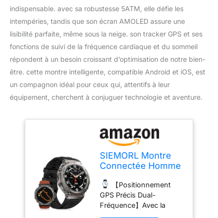
indispensable. avec sa robustesse 5ATM, elle défie les
intempéries, tandis que son écran AMOLED assure une
lisibilité parfaite, même sous la neige. son tracker GPS et ses
fonctions de suivi de la fréquence cardiaque et du sommeil
répondent à un besoin croissant d’optimisation de notre bien-
être. cette montre intelligente, compatible Android et iOS, est
un compagnon idéal pour ceux qui, attentifs à leur
équipement, cherchent à conjuguer technologie et aventure.
SIEMORL Montre
Connectée Homme
(Réponse/Appel),
【Positionnement
Fitness Tracker
GPS Précis Dual-
GPS 1,43" AMOLED
Fréquence】Avec la
Étanchéité 5ATM,
technologie GPS L1+L5
Moniteur Sommeil