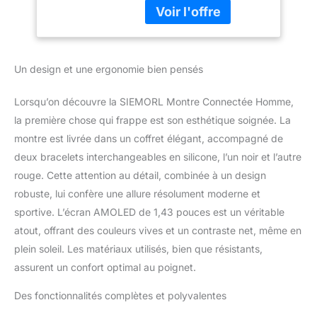
et six systèmes satellites,
Fréquence
cette montre offre un
Cardiaque 530mAh
positionnement rapide et
Outdoor Montre
fiable, idéal pour les villes
Intelligente pour
Un design et une ergonomie bien pensés
et l'extérieur. Boussole,
Android iOS
baromètre et altimètre
pour un suivi en temps
Lorsqu’on découvre la SIEMORL Montre Connectée Homme,
réel.
【 Appels
la première chose qui frappe est son esthétique soignée. La
Bluetooth & Notifications
montre est livrée dans un coffret élégant, accompagné de
Intelligentes】Recevez et
deux bracelets interchangeables en silicone, l’un noir et l’autre
passez des appels
directement depuis votre
rouge. Cette attention au détail, combinée à un design
montre avec un haut-
robuste, lui confère une allure résolument moderne et
parleur et un micro de
sportive. L’écran AMOLED de 1,43 pouces est un véritable
haute qualité, équipés de
atout, offrant des couleurs vives et un contraste net, même en
réduction de bruit pour
des conversations
plein soleil. Les matériaux utilisés, bien que résistants,
claires. Restez informé
assurent un confort optimal au poignet.
en recevant des
notifications de SMS,
Des fonctionnalités complètes et polyvalentes
WhatsApp et plus, sans