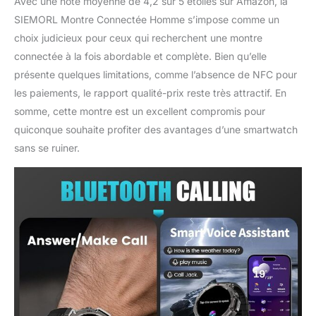
Avec une note moyenne de 4,2 sur 5 étoiles sur Amazon, la
de batterie militaire,
SIEMORL Montre Connectée Homme s’impose comme un
offrant une autonomie
choix judicieux pour ceux qui recherchent une montre
exceptionnelle. Avec une
utilisation normale, la
connectée à la fois abordable et complète. Bien qu’elle
montre peut tenir jusqu'à
présente quelques limitations, comme l’absence de NFC pour
deux semaines, et
les paiements, le rapport qualité-prix reste très attractif. En
jusqu'à 40 jours en
somme, cette montre est un excellent compromis pour
mode économie
quiconque souhaite profiter des avantages d’une smartwatch
d'énergie, vous assurant
une alimentation fiable
sans se ruiner.
tout au long de la
journée.