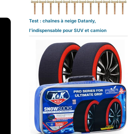
Test : chaînes à neige Datanly,
l’indispensable pour SUV et camion