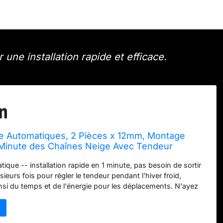
ne installation rapide et efficace.
e Automatiques, 2 Pièces x 12mm, Montage
 Minute des Chaînes Neige Avec Tendeur
,Chaîne de Traction Universelle de Secours
ique -- installation rapide en 1 minute, pas besoin de sortir
es, Pickups et SUV (HKN 120)
usieurs fois pour régler le tendeur pendant l'hiver froid,
si du temps et de l'énergie pour les déplacements. N'ayez
ditions Routières Défavorables -- la chaîne en acier allié de
lus durable et plus résistant à l'usure que le TPU, offre une
ion et adhérence sur la neige, la boue, le sable et la glace,