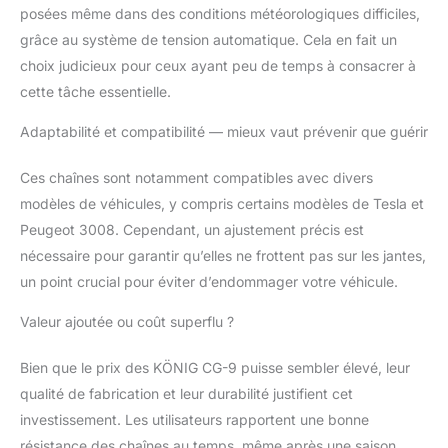
système Wheel-Shield
posées même dans des conditions météorologiques difficiles,
Level 1 de König, tous
grâce au système de tension automatique. Cela en fait un
les composants
choix judicieux pour ceux ayant peu de temps à consacrer à
susceptibles d'entrer
cette tâche essentielle.
en contact avec la jante
sont fabriqués ou
Adaptabilité et compatibilité — mieux vaut prévenir que guérir
recouverts d'un
matériau composite
Ces chaînes sont notamment compatibles avec divers
résistant aux rayures.
APPROUVÉE :La König
modèles de véhicules, y compris certains modèles de Tesla et
CG-9 est certifiée
Peugeot 3008. Cependant, un ajustement précis est
conforme aux
nécessaire pour garantir qu’elles ne frottent pas sur les jantes,
dernières normes Ö-
un point crucial pour éviter d’endommager votre véhicule.
Norm V5117 et EN
16662-1:2020,
Valeur ajoutée ou coût superflu ?
répondant ainsi à
toutes les exigences
Bien que le prix des KÖNIG CG-9 puisse sembler élevé, leur
légales applicables aux
chaînes à neige dans le
qualité de fabrication et leur durabilité justifient cet
monde entier. Le
investissement. Les utilisateurs rapportent une bonne
produit et son
résistance des chaînes au temps, même après une saison