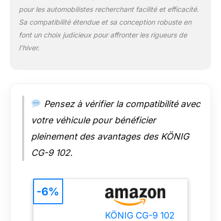
König CG-9 est
pour les automobilistes recherchant facilité et efficacité.
certifiée conforme
Sa compatibilité étendue et sa conception robuste en
aux dernières normes
font un choix judicieux pour affronter les rigueurs de
Ö-Norm V5117 et EN
16662-1:2020,
l’hiver.
répondant ainsi à
toutes les exigences
légales applicables
aux chaînes à neige
dans le monde entier.
Pensez à vérifier la compatibilité avec
Le produit et son
emballage portent les
votre véhicule pour bénéficier
marquages requis
pleinement des avantages des KÖNIG
par la législation en
vigueur.
CG-9 102.
PNEUMATIQUES
COMPATIBLES:
215/65-16, 225/60-
-6%
16, 205/65-17,
235/50-17, 245/45-
17, 255/40-17,
KÖNIG CG-9 102