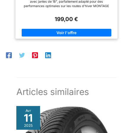
avec jantes de 18", parfaitement adapté pour des
18, 195/55-19, 225/40-19,
285/30-20
performances optimales sur les routes d'hiver MONTAGE
245/35-19, 255/30-19
RAPIDE : installation facile en 60 secondes sur les roues
arrière, y compris un étui de rangement pratique pour un
199,00 €
transport facile SYSTÈME AUTOMATIQUE: Equipé d'un
système ATC pour une tension et un centrage automatiques
pendant la conduite pour une adhérence constante SÉCURITÉ :
les chaînes à neige König CG-9 102 offrent une traction et une
stabilité maximales sur les routes enneigées et glissantes
ENSEMBLE COMPLET : livré en lot de deux chaînes, adapté
pour le montage sur les roues arrière de votre Tesla Model 3
Articles similaires
Avr
11
2025