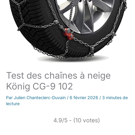
Test des chaînes à neige
König CG-9 102
Par
Julien Chanteclerc-Duvain
/
6 février 2026
/
3 minutes de
lecture
4.9/5 - (10 votes)