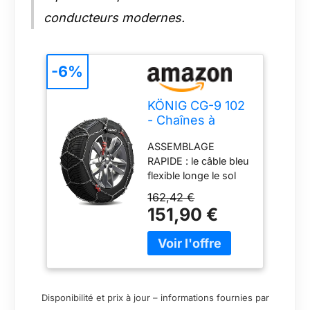
conducteurs modernes.
-6%
KÖNIG CG-9 102
- Chaînes à
Neige, Set de 2
ASSEMBLAGE
RAPIDE : le câble bleu
flexible longe le sol
derrière la roue et
162,42 €
vous permet de
151,90 €
connecter toutes les
parties de la chaîne
sans déplacer le
véhicule. 1 ARRÊT
POUR L'INSTALLER :
Vous n'avez besoin
Disponibilité et prix à jour – informations fournies par
d'arrêter la voiture