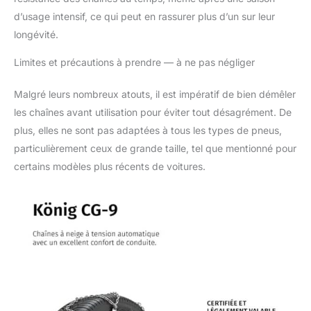
emballage portent les
d’usage intensif, ce qui peut en rassurer plus d’un sur leur
marquages requis par
la législation en
longévité.
vigueur.
Limites et précautions à prendre — à ne pas négliger
PNEUMATIQUES
COMPATIBLES:
215/65-16, 225/60-16,
Malgré leurs nombreux atouts, il est impératif de bien démêler
205/65-17, 235/50-17,
les chaînes avant utilisation pour éviter tout désagrément. De
245/45-17, 255/40-17,
plus, elles ne sont pas adaptées à tous les types de pneus,
265/40-17, 195/60-18,
particulièrement ceux de grande taille, tel que mentionné pour
205/55-18, 215/50-18,
235/45-18, 245/40-18,
certains modèles plus récents de voitures.
255/35-18, 265/35-18,
195/55-19, 225/40-19,
245/35-19, 255/30-19