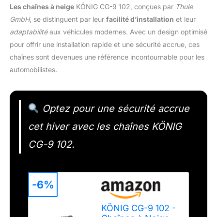
Les chaînes à neige
KÖNIG CG-9 102, conçues par
Thule
GmbH
, se distinguent par leur
facilité d’installation
et leur
adaptabilité
aux véhicules modernes. Avec un design optimisé
pour offrir une installation rapide et une sécurité accrue, ces
chaînes sont devenues une référence incontournable pour les
automobilistes.
Optez pour une sécurité accrue
cet hiver avec les chaînes KÖNIG
CG-9 102.
-6%
KÖNIG CG-9 102 -