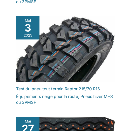
ou 3PMSF
Mai
3
2025
Test du pneu tout terrain Raptor 215/70 R16
Équipements neige pour la route
,
Pneus hiver M+S
ou 3PMSF
Mai
27