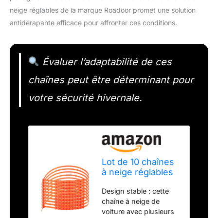
neige réglables de la marque Roadoor promet une solution
antidérapante efficace pour affronter ces conditions.
Évaluer l’adaptabilité de ces
chaînes peut être déterminant pour
votre sécurité hivernale.
Lot de 10 chaînes
à neige réglables
antidérapantes
Design stable : cette
avec forte
chaîne à neige de
adhérence - 94
voiture avec plusieurs
cm de long -