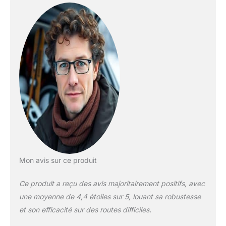
meilleur effet
antidérapant, de
sorte que vous
n'avez pas peur du
mauvais temps.
Performance durable
: conçue avec un
matériau épais, cette
chaîne à neige de
voiture a une haute
résistance, une
résistance à la
température, une
résistance à la
corrosion, une
Mon avis sur ce produit
résistance à l'usure,
peut avoir un grand
Ce produit a reçu des avis majoritairement positifs, avec
avantage en matière
une moyenne de 4,4 étoiles sur 5, louant sa robustesse
de performance
antidérapante, et elle
et son efficacité sur des routes difficiles.
peut réduire