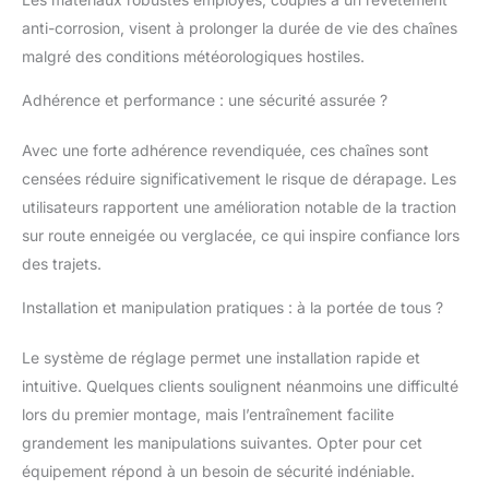
résistance à la
corrosion, une
anti-corrosion, visent à prolonger la durée de vie des chaînes
résistance à l'usure,
malgré des conditions météorologiques hostiles.
peut avoir un grand
avantage en matière de
Adhérence et performance : une sécurité assurée ?
performance
antidérapante, et elle
Avec une forte adhérence revendiquée, ces chaînes sont
peut réduire
censées réduire significativement le risque de dérapage. Les
considérablement le
bruit, très pratique.
utilisateurs rapportent une amélioration notable de la traction
Réglable à la longueur :
sur route enneigée ou verglacée, ce qui inspire confiance lors
il est fabriqué en
des trajets.
plastique épais et
résistant. La longueur
Installation et manipulation pratiques : à la portée de tous ?
de chaque chaîne est
de 94 cm. Vous
Le système de réglage permet une installation rapide et
pouvez contrôler son
intuitive. Quelques clients soulignent néanmoins une difficulté
étanchéité en ajustant
sa longueur pour
lors du premier montage, mais l’entraînement facilite
obtenir une meilleure
grandement les manipulations suivantes. Opter pour cet
prise en main.
équipement répond à un besoin de sécurité indéniable.
Utilisations : la chaîne