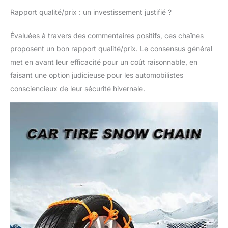
de voiture utilise une
Rapport qualité/prix : un investissement justifié ?
installation sans cric et
est pratiquement
Évaluées à travers des commentaires positifs, ces chaînes
utilisée dans la neige, la
proposent un bon rapport qualité/prix. Le consensus général
boue, le sable et la
glace. Il est plus
met en avant leur efficacité pour un coût raisonnable, en
pratique et efficace à
faisant une option judicieuse pour les automobilistes
utiliser, et a un effet
consciencieux de leur sécurité hivernale.
puissant sur les
terrains spéciaux.
【Service
attentionné】- Nous
vous répondrons dans
les 24 heures. Si vous
avez des questions en
cours d'utilisation,
vous pouvez nous
contacter. Nous vous
fournirons des produits
plus favorables et
pratiques pour vous