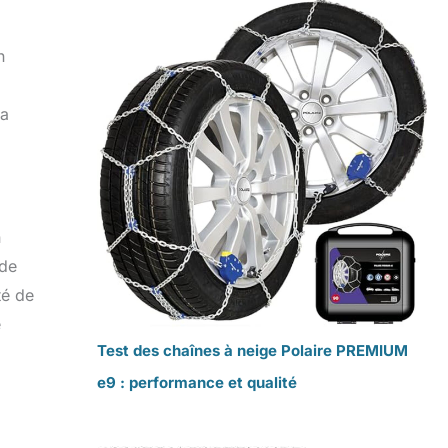
n
la
n
 de
té de
e
Test des chaînes à neige Polaire PREMIUM
e9 : performance et qualité