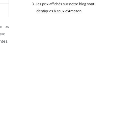
r les
Que
ntes.