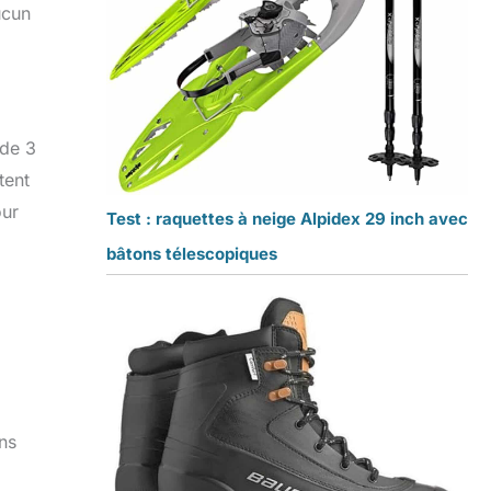
ucun
 de 3
tent
our
Test : raquettes à neige Alpidex 29 inch avec
bâtons télescopiques
ans