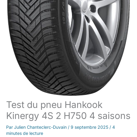
Test du pneu Hankook
Kinergy 4S 2 H750 4 saisons
Par
Julien Chanteclerc-Duvain
/
9 septembre 2025
/
4
minutes de lecture