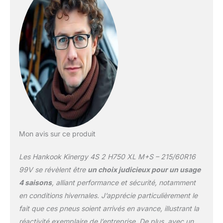
Mon avis sur ce produit
Les Hankook Kinergy 4S 2 H750 XL M+S – 215/60R16
99V se révèlent être
un choix judicieux pour un usage
4 saisons
, alliant performance et sécurité, notamment
en conditions hivernales. J’apprécie particulièrement le
fait que ces pneus soient arrivés en avance, illustrant la
réactivité exemplaire de l’entreprise. De plus, avec un