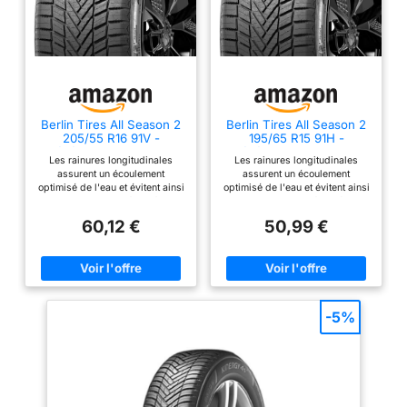
Berlin Tires All Season 2
Berlin Tires All Season 2
205/55 R16 91V -
195/65 R15 91H -
C/C/71dB Pneu toutes
C/C/71dB Pneu toutes
Les rainures longitudinales
Les rainures longitudinales
saisons (voiture)
saisons (voiture)
assurent un écoulement
assurent un écoulement
optimisé de l'eau et évitent ainsi
optimisé de l'eau et évitent ainsi
l'aquaplaning. Les fines fentes
l'aquaplaning. Les fines fentes
des lamelles, situées dans la
des lamelles, situées dans la
60,12 €
50,99 €
bande de roulement du pneu,
bande de roulement du pneu,
assurent une meilleure
assurent une meilleure
adhérence sur la neige.
adhérence sur la neige.
Excellente tenue de route sur sol
Excellente tenue de route sur sol
sec comme sur sol mouillé avec
sec comme sur sol mouillé avec
des distances de freinage
des distances de freinage
réduites. Symbole du flocon de
réduites. Symbole du flocon de
-5%
neige M+S Un produit
neige M+S Un produit
d'excellente qualité grâce à une
d'excellente qualité grâce à une
technologie de production de
technologie de production de
pointe.
pointe.