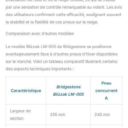
poursuivez votre trajet
par une sensation de contrôle remarquable au volant. Les avis
pendant 80 km à 80
des utilisateurs confirment cette efficacité, soulignant souvent
km/h** TEST TÜV: Les
la stabilité et la fiabilité de ces pneus sur la neige.
résultats confirment les
performances
Comparaison avec d’autres modèles
exceptionnelles du
Blizzak LM005 sur neige
Le modèle Blizzak LM-005 de Bridgestone se positionne
et sur glace en plus
d’être le meilleur de sa
avantageusement face à d’autres pneus d’hiver disponibles
catégorie en adhérence
sur le marché. Voici un tableau comparatif illustrant certains
et en freinage sur
des aspects techniques importants :
chaussée humide Détails
techniques: Largeur du
pneu: 255mm | Hauteur
Pneu
Bridgestone
des flancs: 50% |
Caractéristique
concurrent
Blizzak LM-005
Pouces : 20 | Indice de
A
charge: 109 (capacité de
charge maximale jusqu'à:
Largeur de
1030 kg) | Indice de
255 mm
245 mm
section
vitesse: V (homologué
jusqu'à: 240 km/h) |