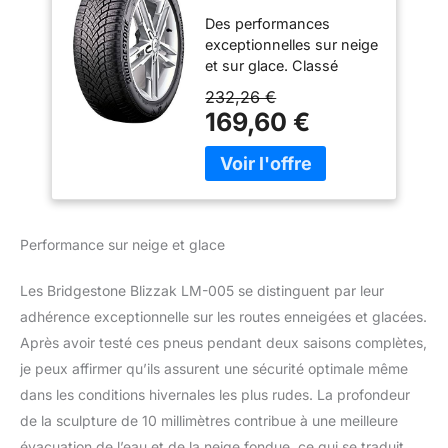
255/50 R20 109V XL
Des performances
- B/A/73 - Pneus
exceptionnelles sur neige
hiver (TOURISME &
et sur glace. Classé
SUV)
deuxième pour le
232,26 €
freinage sur neige, la
169,60 €
traction sur neige et la
performance en freinage
sur verglas* Meilleur de
sa catégorie en
adhérence et en freinage
sur chaussée humide. Le
Performance sur neige et glace
premier pneu hiver à
obtenir la note “A” en
Les Bridgestone Blizzak LM-005 se distinguent par leur
adhérence sur chaussée
adhérence exceptionnelle sur les routes enneigées et glacées.
humide pour toute la
gamme Disponible avec
Après avoir testé ces pneus pendant deux saisons complètes,
la technologie
je peux affirmer qu’ils assurent une sécurité optimale même
DriveGuard Run-Flat
dans les conditions hivernales les plus rudes. La profondeur
(RFT) sur une sélection
de la sculpture de 10 millimètres contribue à une meilleure
de dimensions. Grâce à
cette technologie,
évacuation de l’eau et de la neige fondue, ce qui se traduit