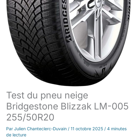
Test du pneu neige
Bridgestone Blizzak LM-005
255/50R20
Par
Julien Chanteclerc-Duvain
/
11 octobre 2025
/
4 minutes
de lecture