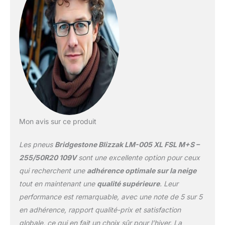
gamme Disponible avec
la technologie
DriveGuard Run-Flat
(RFT) sur une sélection
de dimensions. Grâce à
cette technologie,
poursuivez votre trajet
pendant 80 km à 80
km/h** TEST TÜV: Les
résultats confirment les
performances
Mon avis sur ce produit
exceptionnelles du
Blizzak LM005 sur neige
Les pneus
Bridgestone Blizzak LM-005 XL FSL M+S –
et sur glace en plus
d’être le meilleur de sa
255/50R20 109V
sont une excellente option pour ceux
catégorie en adhérence
qui recherchent une
adhérence optimale sur la neige
et en freinage sur
tout en maintenant une
qualité supérieure
. Leur
chaussée humide Détails
performance est remarquable, avec une note de 5 sur 5
techniques: Largeur du
pneu: 255mm | Hauteur
en adhérence, rapport qualité-prix et satisfaction
des flancs: 50% |
globale, ce qui en fait un choix sûr pour l’hiver. La