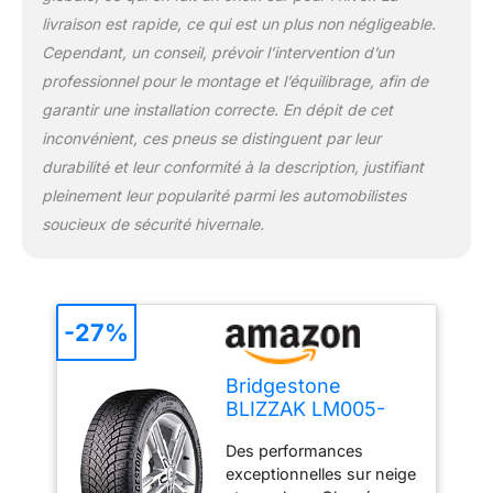
Pouces : 20 | Indice de
livraison est rapide, ce qui est un plus non négligeable.
charge: 109 (capacité de
Cependant, un conseil, prévoir l’intervention d’un
charge maximale jusqu'à:
1030 kg) | Indice de
professionnel pour le montage et l’équilibrage, afin de
vitesse: V (homologué
garantir une installation correcte. En dépit de cet
jusqu'à: 240 km/h) |
inconvénient, ces pneus se distinguent par leur
pneu renforcé pour
durabilité et leur conformité à la description, justifiant
augmenter la charge du
pleinement leur popularité parmi les automobilistes
véhicule
soucieux de sécurité hivernale.
-27%
Bridgestone
BLIZZAK LM005-
255/50 R20 109V XL
Des performances
- B/A/73 - Pneus
exceptionnelles sur neige
hiver (TOURISME &