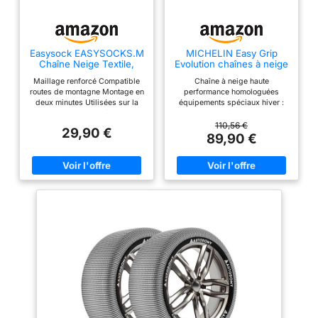
résultats confirment les
performances
exceptionnelles du
Easysock EASYSOCKS.M
MICHELIN Easy Grip
Blizzak LM005 sur neige
Chaîne Neige Textile,
Evolution chaînes à neige
et sur glace en plus
Taille M
composite EVO 7
Maillage renforcé Compatible
Chaîne à neige haute
d’être le meilleur de sa
routes de montagne Montage en
performance homologuées
catégorie en adhérence
deux minutes Utilisées sur la
équipements spéciaux hiver :
neige Sans aucune déterioration
performance équivalente aux
et en freinage sur
chaînes métalliques et montage
110,56 €
29,90 €
chaussée humide Détails
facilité comme des chaussettes
89,90 €
à neige Chaînage structuré de
techniques: Largeur du
matériaux composite et maillage
pneu: 255mm | Hauteur
clips acier : Assure une
des flancs: 50% |
motricité maximale sur neige et
verglas. Système de fermeture
Pouces : 20 | Indice de
extensible pour faciliter le
charge: 109 (capacité de
montage et le démontage.
COMPATIBILITÉ : Veuillez vous
charge maximale jusqu'à:
reporter aux préconisations du
1030 kg) | Indice de
constructeur automobile pour
vitesse: V (homologué
vérifier la compatibilité des
chaînes avec votre véhicule. Le
jusqu'à: 240 km/h) |
modèle de chaînes à neige Easy
pneu renforcé pour
Grip Limited E7 est adapté aux
véhicules chaînables ayant des
augmenter la charge du
pneus aux dimensions
véhicule
suivantes, si le manuel