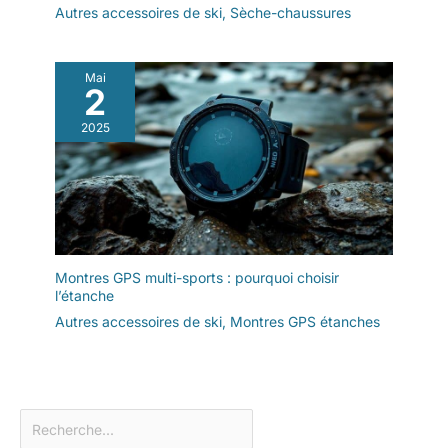
Autres accessoires de ski
,
Sèche-chaussures
Mai
2
2025
Montres GPS multi-sports : pourquoi choisir
l’étanche
Autres accessoires de ski
,
Montres GPS étanches