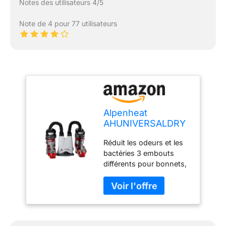
Notes des utilisateurs 4/5
Note de 4 pour 77 utilisateurs
Alpenheat
AHUNIVERSALDRY
Sèche Chaussures
Réduit les odeurs et les
Blanc
bactéries 3 embouts
différents pour bonnets,
bottes, gants, casques.
Modularité : Chaussure 1
paire ou 2, bottes 1 pair 2
niveaux de chauffe Mise
en marche On/Off avec