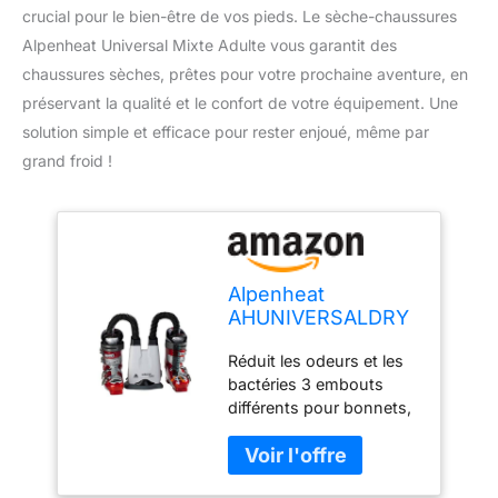
crucial pour le bien-être de vos pieds. Le sèche-chaussures
Alpenheat Universal Mixte Adulte vous garantit des
chaussures sèches, prêtes pour votre prochaine aventure, en
préservant la qualité et le confort de votre équipement. Une
solution simple et efficace pour rester enjoué, même par
grand froid !
Alpenheat
AHUNIVERSALDRY
Sèche Chaussures
Réduit les odeurs et les
Blanc
bactéries 3 embouts
différents pour bonnets,
bottes, gants, casques.
Modularité : Chaussure 1
paire ou 2, bottes 1 pair 2