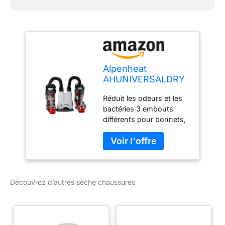
Alpenheat
AHUNIVERSALDRY
Sèche Chaussures
Réduit les odeurs et les
Blanc
bactéries 3 embouts
différents pour bonnets,
bottes, gants, casques.
Modularité : Chaussure 1
paire ou 2, bottes 1 pair 2
niveaux de chauffe Mise
en marche On/Off avec
Découvrez d’autres sèche chaussures
horloge sur 3 h Prise
secteur 220 W