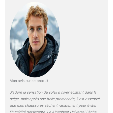
horloge sur 3 h Prise
secteur 220 W
Mon avis sur ce produit
J’adore la sensation du soleil d’hiver éclatant dans la
neige, mais après une belle promenade, il est essentiel
que mes chaussures sèchent rapidement pour éviter
l’humidité persistante. Le Alpenheat Universal Sèche