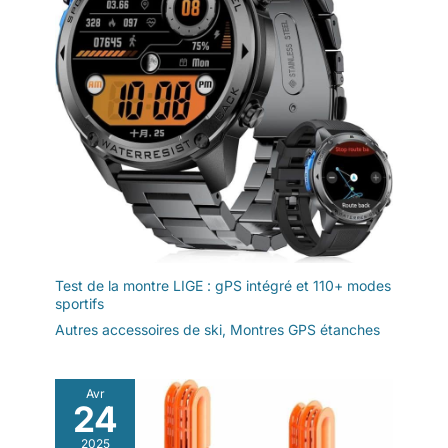
polyvalente】Équipé d'une
prise standard UE, prêt à
l'emploi. Convient à tous les
types de chaussures et de
bottes, y compris les pantoufles
en coton, les chaussures en
cuir, les chaussures en toile, les
bottes de travail, les bottes de
neige et les baskets, ainsi que
les gants, les chapeaux, les
chaussettes, etc. Conception
pliable pour un rangement et un
transport faciles.
Test de la montre LIGE : gPS intégré et 110+ modes
sportifs
Autres accessoires de ski
,
Montres GPS étanches
Avr
24
2025