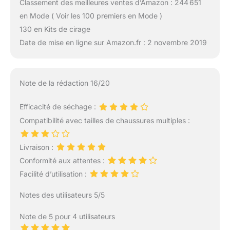
Classement des meilleures ventes d’Amazon : 244 651
électrique pour
chaussures allie efficacité
en Mode ( Voir les 100 premiers en Mode )
et confort en un seul
130 en Kits de cirage
produit. Son
Date de mise en ligne sur Amazon.fr : 2 novembre 2019
fonctionnement
électrique de 80W vous
permet de sécher vos
chaussures rapidement
Note de la rédaction 16/20
et en toute sécurité,
évitant ainsi
Efficacité de séchage :
l'accumulation
Compatibilité avec tailles de chaussures multiples :
d'humidité et les
mauvaises odeurs. Sa
résistance à l'eau en fait
Livraison :
l'accessoire parfait pour
Conformité aux attentes :
toute situation, que vous
Facilité d’utilisation :
ayez besoin de sécher
vos chaussures après
Notes des utilisateurs 5/5
une promenade sous la
pluie ou simplement pour
Note de 5 pour 4 utilisateurs
les maintenir en parfaites
conditions. N'attendez