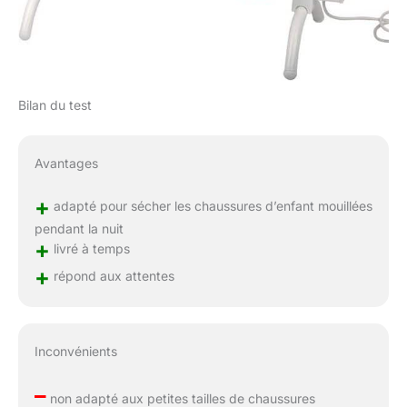
ainsi les mauvaises
odeurs et la prolifération
de champignons. De
plus, son design en
aluminium lui confère
Bilan du test
une résistance à l'eau,
vous permettant de
l'utiliser à tout moment
Avantages
de la journée. Avec ses
dimensions
+
adapté pour sécher les chaussures d’enfant mouillées
approximatives de 71 x
32 x 30 cm, vous
pendant la nuit
+
pourrez placer vos
livré à temps
chaussures de manière
+
répond aux attentes
confortable et ordonnée.
DE L'AIR CHAUD POUR
VOS CHAUSSURES:
Avec ce séchoir
Inconvénients
électrique pour
chaussures, oubliez
–
non adapté aux petites tailles de chaussures
d'attendre des heures