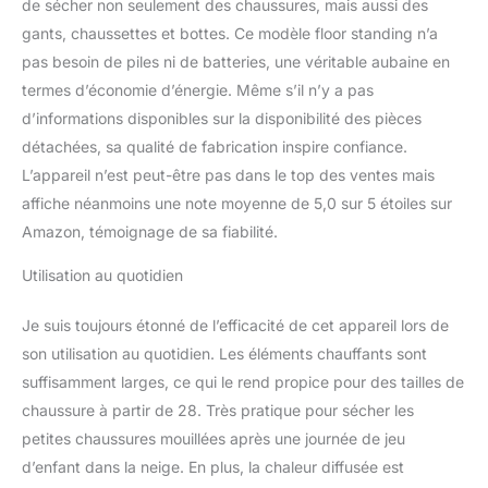
de sécher non seulement des chaussures, mais aussi des
conception de ce sèche-
gants, chaussettes et bottes. Ce modèle floor standing n’a
chaussures électrique
pas besoin de piles ni de batteries, une véritable aubaine en
convient à la suspension
de différents types de
termes d’économie d’énergie. Même s’il n’y a pas
chaussures. Et la
d’informations disponibles sur la disponibilité des pièces
température est sans
détachées, sa qualité de fabrication inspire confiance.
danger pour les
L’appareil n’est peut-être pas dans le top des ventes mais
chaussures de différents
affiche néanmoins une note moyenne de 5,0 sur 5 étoiles sur
matériaux, elle ne sera
pas trop élevée pour
Amazon, témoignage de sa fiabilité.
endommager les
chaussures. Il pourrait
Utilisation au quotidien
également être utilisé sur
des gants, des chapeaux
Je suis toujours étonné de l’efficacité de cet appareil lors de
et des accessoires.
son utilisation au quotidien. Les éléments chauffants sont
SÉCHAGE ET
suffisamment larges, ce qui le rend propice pour des tailles de
DÉSODORISATION: Ce
sèche-chaussures
chaussure à partir de 28. Très pratique pour sécher les
électrique peut sécher
petites chaussures mouillées après une journée de jeu
efficacement vos
d’enfant dans la neige. En plus, la chaleur diffusée est
chaussures ou vos