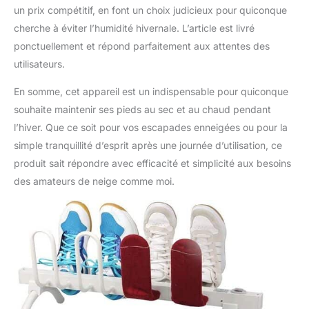
pouvez être assuré que
un prix compétitif, en font un choix judicieux pour quiconque
c'est un choix judicieux.
cherche à éviter l’humidité hivernale. L’article est livré
UNE GRANDE
ponctuellement et répond parfaitement aux attentes des
INVENTION: pour sécher
les chaussures
utilisateurs.
facilement, plus
rapidement et
En somme, cet appareil est un indispensable pour quiconque
confortablement. Idéal
souhaite maintenir ses pieds au sec et au chaud pendant
pour accélérer le
l’hiver. Que ce soit pour vos escapades enneigées ou pour la
séchage des chaussures
simple tranquillité d’esprit après une journée d’utilisation, ce
en hiver. Fabriqué en
aluminium. BRILLANCE
produit sait répondre avec efficacité et simplicité aux besoins
ET SÉCHAGE RAPIDE:
des amateurs de neige comme moi.
Ce séchoir électrique
pour chaussures est
l'accessoire parfait pour
maintenir vos
chaussures en parfait
état. Grâce à sa
puissance de 80W, vos
chaussures sécheront
en peu de temps, évitant