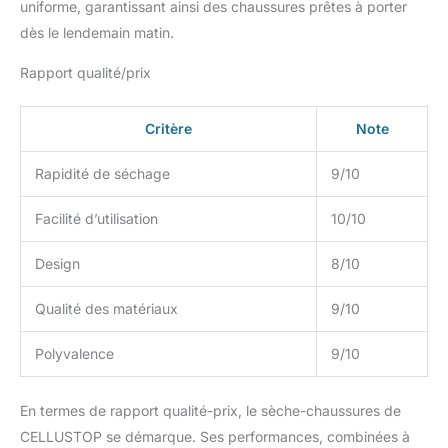
uniforme, garantissant ainsi des chaussures prêtes à porter
bottes en 2 à 4 heures
dès le lendemain matin.
(selon le degré
d'humidité de la
Rapport qualité/prix
chaussure). La
température atteint 45-
55 °C. Cela pourrait
Critère
Note
prolonger la durée de vie
de vos chaussures. Quel
Rapidité de séchage
9/10
produit rentable c'est.
FONCTIONNEMENT
Facilité d’utilisation
10/10
SILENCIEUX ET
SÉCURISÉ: La puissance
Design
8/10
nominale de 80 W
permet à ce produit
d'économiser de
Qualité des matériaux
9/10
l'énergie et la
température appropriée
Polyvalence
9/10
ne provoquera pas de
brûlures accidentelles. Il
En termes de rapport qualité-prix, le sèche-chaussures de
ne fait pas trop de bruit
lorsqu'il tourne. Vous
CELLUSTOP se démarque. Ses performances, combinées à