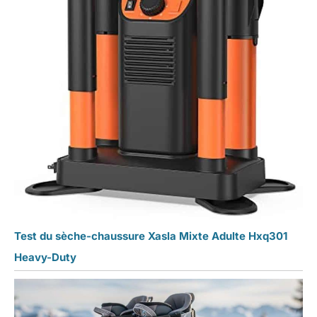
état. Avec sa puissance
de 80W, vous pourrez
sécher vos chaussures
rapidement et
efficacement, évitant
ainsi la croissance de
bactéries et les
mauvaises odeurs. Sa
résistance à l'eau le rend
parfait pour toute
situation, vous
permettant de l'utiliser
même les jours de pluie.
De plus, son design en
aluminium et en couleur
blanche apporte une
Test du sèche-chaussure Xasla Mixte Adulte Hxq301
touche élégante à
Heavy-Duty
n'importe quelle pièce de
votre maison. Ne perdez
plus de temps à attendre
que vos chaussures