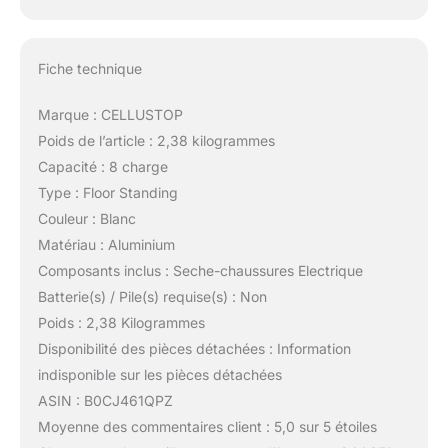
que vos chaussures
sèchent. Grâce à son
fonctionnement
Fiche technique
électrique, vous pourrez
profiter d'un flux
Marque : CELLUSTOP
constant d'air chaud qui
séchera vos chaussures
Poids de l’article : 2,38 kilogrammes
en peu de temps. De
Capacité : 8 charge
plus, sa résistance à
Type : Floor Standing
l'eau offre une protection
Couleur : Blanc
supplémentaire,
garantissant la durabilité
Matériau : Aluminium
de vos chaussures. Son
Composants inclus : Seche-chaussures Electrique
design en couleur
Batterie(s) / Pile(s) requise(s) : Non
blanche apporte une
Poids : 2,38 Kilogrammes
touche élégante et
moderne à n'importe
Disponibilité des pièces détachées : Information
quelle pièce. LA
indisponible sur les pièces détachées
PUISSANCE DE LA
ASIN : B0CJ461QPZ
TECHNOLOGIE: Ce
Moyenne des commentaires client : 5,0 sur 5 étoiles
incroyable séchoir