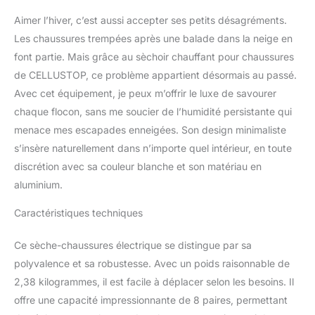
utilisées. Avec sa
puissance de 80W, vous
Aimer l’hiver, c’est aussi accepter ses petits désagréments.
pourrez sécher vos
Les chaussures trempées après une balade dans la neige en
chaussures rapidement
font partie. Mais grâce au sèchoir chauffant pour chaussures
et efficacement, évitant
de CELLUSTOP, ce problème appartient désormais au passé.
ainsi les mauvaises
odeurs et la prolifération
Avec cet équipement, je peux m’offrir le luxe de savourer
de bactéries. Son design
chaque flocon, sans me soucier de l’humidité persistante qui
en couleur blanche et en
menace mes escapades enneigées. Son design minimaliste
aluminium lui confère
s’insère naturellement dans n’importe quel intérieur, en toute
une résistance à l'eau,
protégeant ainsi vos
discrétion avec sa couleur blanche et son matériau en
chaussures en cas de
aluminium.
pluie ou
d'éclaboussures. Ses
Caractéristiques techniques
dimensions
approximatives de 71 x
Ce sèche-chaussures électrique se distingue par sa
32 x 30 cm en font un
polyvalence et sa robustesse. Avec un poids raisonnable de
choix idéal pour le placer
2,38 kilogrammes, il est facile à déplacer selon les besoins. Il
dans n'importe quel
espace de votre maison.
offre une capacité impressionnante de 8 paires, permettant
SÛR ET RAPIDE: La