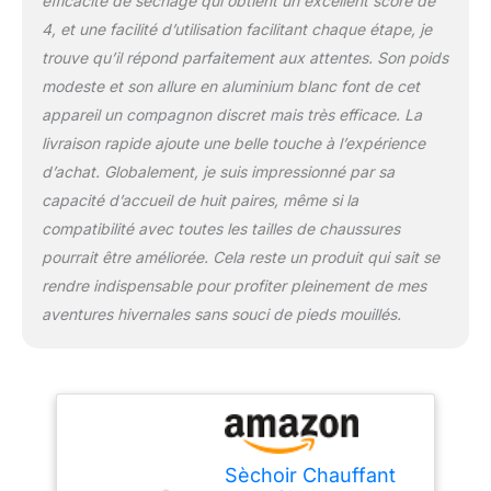
efficacité de séchage qui obtient un excellent score de
convient à la suspension
4, et une facilité d’utilisation facilitant chaque étape, je
de différents types de
chaussures. Et la
trouve qu’il répond parfaitement aux attentes. Son poids
température est sans
modeste et son allure en aluminium blanc font de cet
danger pour les
appareil un compagnon discret mais très efficace. La
chaussures de différents
livraison rapide ajoute une belle touche à l’expérience
matériaux, elle ne sera
pas trop élevée pour
d’achat. Globalement, je suis impressionné par sa
endommager les
capacité d’accueil de huit paires, même si la
chaussures. Il pourrait
compatibilité avec toutes les tailles de chaussures
également être utilisé sur
pourrait être améliorée. Cela reste un produit qui sait se
des gants, des chapeaux
et des accessoires.
rendre indispensable pour profiter pleinement de mes
SÉCHAGE ET
aventures hivernales sans souci de pieds mouillés.
DÉSODORISATION: Ce
sèche-chaussures
électrique peut sécher
efficacement vos
chaussures ou vos
bottes en 2 à 4 heures
(selon le degré
Sèchoir Chauffant