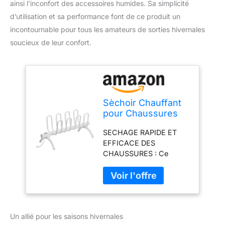
ainsi l’inconfort des accessoires humides. Sa simplicité
d’utilisation et sa performance font de ce produit un
incontournable pour tous les amateurs de sorties hivernales
soucieux de leur confort.
Sèchoir Chauffant
pour Chaussures
Electrique à Poser
SECHAGE RAPIDE ET
au Sol - Chauffage
EFFICACE DES
Radiateur pour
CHAUSSURES : Ce
Bottes,
pratique séchoir
Chaussures,
électrique pour
Chaussettes, Gants
chaussures est la
- Blanc
solution parfaite pour
garder vos chaussures
Un allié pour les saisons hivernales
sèches et prêtes à être