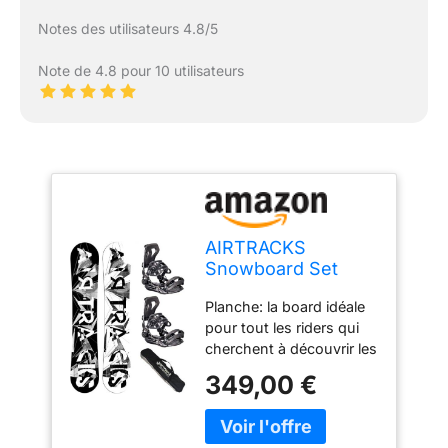
Notes des utilisateurs 4.8/5
Note de 4.8 pour 10 utilisateurs
AIRTRACKS
Snowboard Set
Pack Planche BWF
Planche: la board idéale
Extra Wide 171 -
pour tout les riders qui
Fixations Master XL
cherchent à découvrir les
- SB Bag
joies du snowboard.
349,00 €
Planche: la board idéale
pour tout les riders qui
cherchent à découvrir les