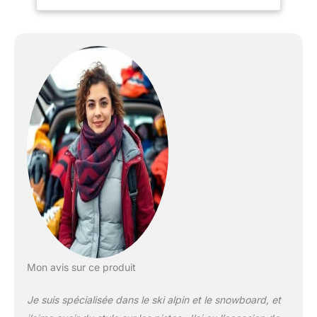
joies du snowboard.
Fixation: conçu pour la
polyvalence et la
durabilité une meilleure
valeur pour tout niveau
de cavalier. Taille M pour
Boots (38-42) / Taille L
pour Boots (41-45) /
Taille XL pour Boots (44-
47) Sac: Longueur de la
housse 175cm
Mon avis sur ce produit
Je suis spécialisée dans le ski alpin et le snowboard, et