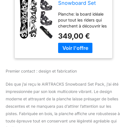
Snowboard Set
Pack Planche BWF
Planche: la board idéale
Extra Wide 171 -
pour tout les riders qui
Fixations Master XL
cherchent à découvrir les
- SB Bag
joies du snowboard.
349,00 €
Planche: la board idéale
pour tout les riders qui
cherchent à découvrir les
joies du snowboard.
Fixation: conçu pour la
polyvalence et la
Premier contact : design et fabrication
durabilité une meilleure
valeur pour tout niveau
Dès que j’ai reçu le AIRTRACKS Snowboard Set Pack, j’ai été
de cavalier. Taille M pour
Boots (38-42) / Taille L
impressionnée par son look multicolore vibrant. Le design
pour Boots (41-45) /
moderne et attrayant de la planche laisse présager de belles
Taille XL pour Boots (44-
descentes et ne manquera pas d’attirer l’attention sur les
47) Sac: Longueur de la
pistes. Fabriquée en bois, la planche affiche une robustesse à
housse 175cm
toute épreuve tout en conservant une légèreté agréable qui