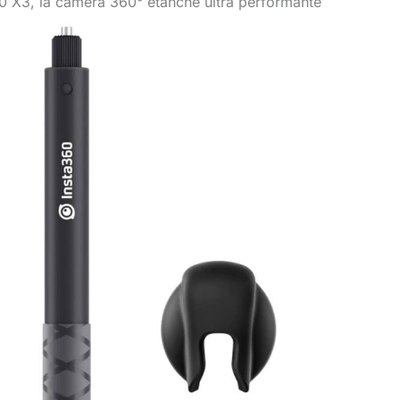
60 X3, la caméra 360° étanche ultra performante