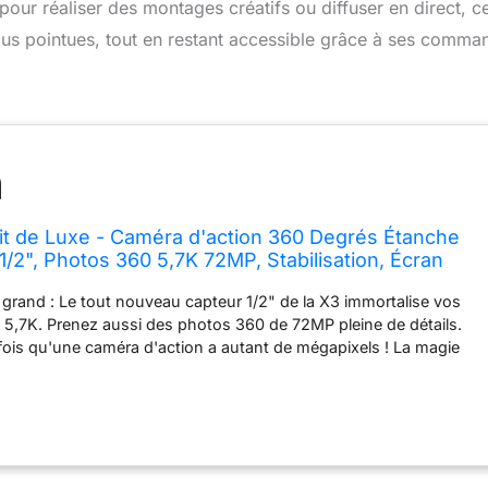
our réaliser des montages créatifs ou diffuser en direct, ce
us pointues, tout en restant accessible grâce à ses comma
it de Luxe - Caméra d'action 360 Degrés Étanche
1/2", Photos 360 5,7K 72MP, Stabilisation, Écran
, Vibrations, Montages IA, Live, Webcam, Commande
 grand : Le tout nouveau capteur 1/2" de la X3 immortalise vos
 5,7K. Prenez aussi des photos 360 de 72MP pleine de détails.
 fois qu'une caméra d'action a autant de mégapixels ! La magie
s en Active HDR 5,7K, photos 72MP, timelapses 8K... Filmez
lus tard !Choisissez votre angle préféré en post-production dans
a360. Pas de limite à votre créativité ! Mode Mono-objectif 4K :
jectif pour filmer des séquences grand angle comme une caméra
nelle à une seule lentille. Obtenez une super résolution en 4K à
p de vision extrêmement large de 170° avec MaxView en 2,7K.