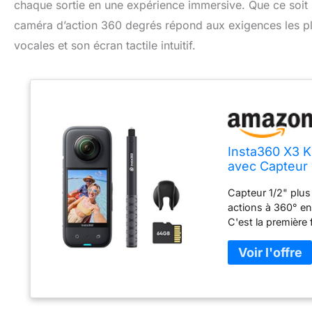
chaque sortie en une expérience immersive. Que ce soit p
caméra d’action 360 degrés répond aux exigences les pl
vocales et son écran tactile intuitif.
Insta360 X3 K
avec Capteur 
Tactile 2,29"
Capteur 1/2" plus
vocale 4K
actions à 360° en
C'est la première
de la 360 : Vidéo
d'abord, cadrez p
l'application Inst
Choisissez un ob
d'action tradition
30ips ou un cham