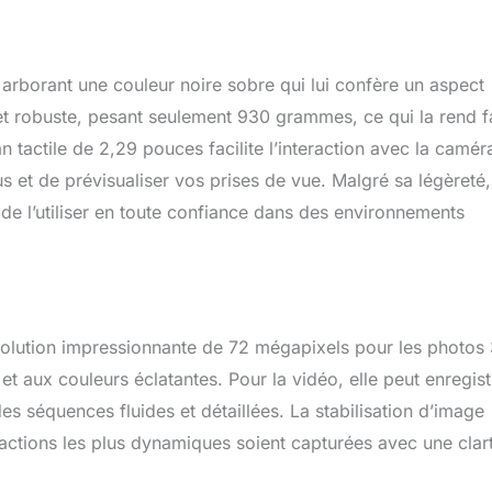
a première personne n'ont jamais été aussi belles ! Stabilisation
uillage de l'horizon à 360° : Nos technologies de stabilisation
errouillage de l'horizon vous offrent des vidéos incroyablement
arborant une couleur noire sobre qui lui confère un aspect
elfie invisible : Filmez à la troisième personne ! L'objectif 360 fait
ement la perche à selfie de vos images pour des séquences
 et robuste, pesant seulement 930 grammes, ce qui la rend f
 drone.
 tactile de 2,29 pouces facilite l’interaction avec la camér
 et de prévisualiser vos prises de vue. Malgré sa légèreté,
de l’utiliser en toute confiance dans des environnements
ésolution impressionnante de 72 mégapixels pour les photos
t aux couleurs éclatantes. Pour la vidéo, elle peut enregist
s séquences fluides et détaillées. La stabilisation d’image
 actions les plus dynamiques soient capturées avec une clar