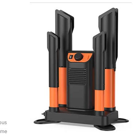
ous
orme