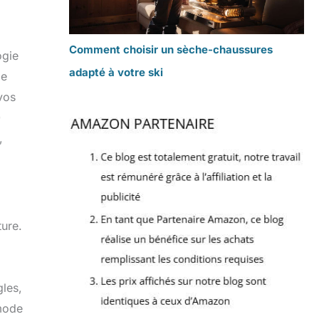
Comment choisir un sèche-chaussures
ogie
adapté à votre ski
de
vos
0
,
ure.
gles,
 mode