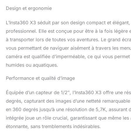
Vos séquences à l
Design et ergonomie
FlowState et verro
FlowState et de v
L’Insta360 X3 séduit par son design compact et élégant, 
fluides. Perche à s
disparaître total
professionnel. Elle est conçue pour être à la fois légère
incroyables façon
à transporter lors de toutes vos aventures. Le grand écran
vous permettant de naviguer aisément à travers les menus
caméra est qualifiée d’imperméable, ce qui vous permet 
humides ou aquatiques.
Performance et qualité d’image
Équipée d’un capteur de 1/2″, l’Insta360 X3 offre une r
degrés, capturant des images d’une netteté remarquable e
en 360 degrés jusqu’à une résolution de 5,7K, assurant de
intégrée joue un rôle crucial, garantissant que même les
étonnante, sans tremblements indésirables.