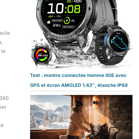
acile
a,
 la
Test : montre connectée homme lIGE avec
GPS et écran AMOLED 1.43″, étanche IP68
 360
rer
té