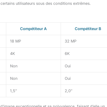
ertains utilisateurs sous des conditions extrêmes.
Compétiteur A
Compétiteur B
18 MP
32 MP
4K
6K
Non
Oui
Non
Oui
1,5″
2,0″
d’image exceptionnelle et sa polyvalence, faisant d’elle un