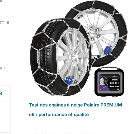
s
nt le
par
B
Test des chaînes à neige Polaire PREMIUM
e9 : performance et qualité