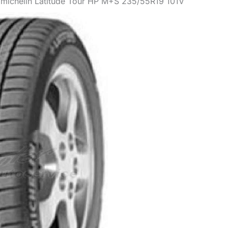
: michelin Latitude Tour HP M+S 235/55R19 101V