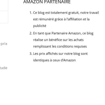
-prix
,
itude