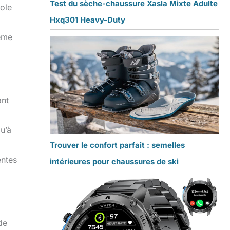
Test du sèche-chaussure Xasla Mixte Adulte
sole
Hxq301 Heavy-Duty
ême
ant
u’à
Trouver le confort parfait : semelles
entes
intérieures pour chaussures de ski
de