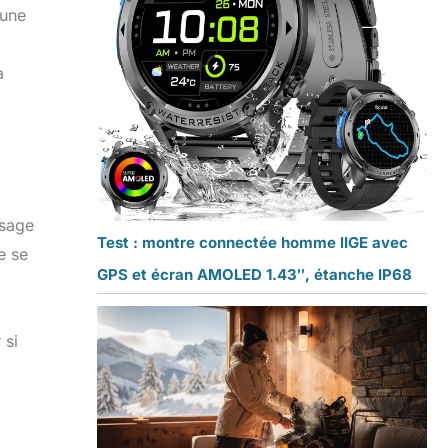
 une
a
usage
Test : montre connectée homme lIGE avec
e se
GPS et écran AMOLED 1.43″, étanche IP68
 si