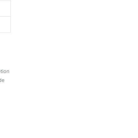
tion
de