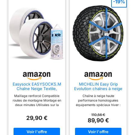
-19%
Easysock EASYSOCKS.M
MICHELIN Easy Grip
Chaîne Neige Textile,
Evolution chaînes à neige
Taille M
composite EVO 7
Maillage renforcé Compatible
Chaîne à neige haute
routes de montagne Montage en
performance homologuées
deux minutes Utilisées sur la
équipements spéciaux hiver :
neige Sans aucune déterioration
performance équivalente aux
chaînes métalliques et montage
110,56 €
29,90 €
facilité comme des chaussettes
89,90 €
à neige Chaînage structuré de
matériaux composite et maillage
clips acier : Assure une