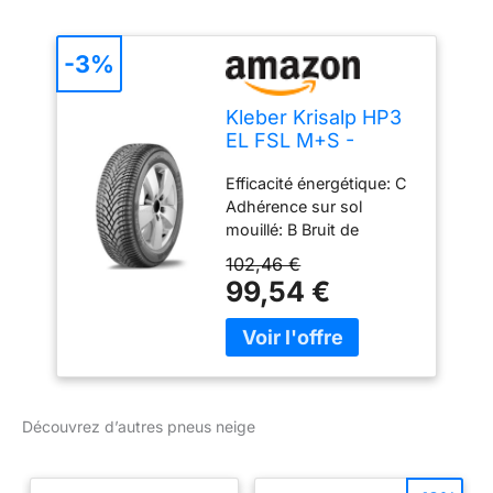
-3%
Kleber Krisalp HP3
EL FSL M+S -
225/45R17 94H -
Efficacité énergétique: C
Pneu Neige
Adhérence sur sol
mouillé: B Bruit de
roulement: 69 db
102,46 €
Caractéristiques
99,54 €
spécifiques: M+S,
3PMSF
Découvrez d’autres pneus neige