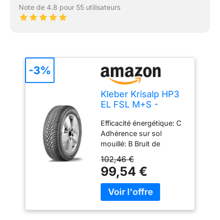
Note de 4.8 pour 55 utilisateurs
-3%
Kleber Krisalp HP3
EL FSL M+S -
225/45R17 94H -
Efficacité énergétique: C
Pneu Neige
Adhérence sur sol
mouillé: B Bruit de
roulement: 69 db
102,46 €
Caractéristiques
99,54 €
spécifiques: M+S,
3PMSF