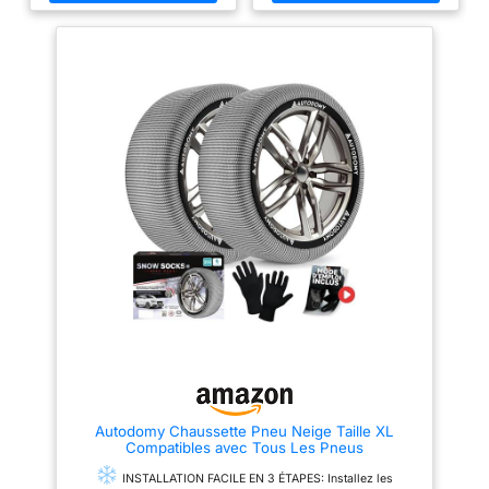
motricité maximale sur neige et
verglas. Système de fermeture
extensible pour faciliter le
montage et le démontage.
COMPATIBILITÉ : Veuillez vous
reporter aux préconisations du
constructeur automobile pour
vérifier la compatibilité des
chaînes avec votre véhicule. Le
modèle de chaînes à neige Easy
Grip Limited E7 est adapté aux
véhicules chaînables ayant des
pneus aux dimensions
suivantes, si le manuel
constructeur autorise l’utilisation
de chaînes : 16 POUCES :
195/60R16 – 195/65R16 –
205/55R16 – 215/55R16 17
POUCES : 205/50R17 –
205/55R17 – 215/50R17 –
225/45R17 – 235/45R17 18
POUCES : 225/40R18 –
225/45R18 Il est conseillé de
réaliser un essai de montage
avant la première utilisation.
Particulièrement adaptées aux
Autodomy Chaussette Pneu Neige Taille XL
véhicules avec passages de
Compatibles avec Tous Les Pneus
roue réduits. Lavage possible à
la main et à l'eau claire Veuillez-
INSTALLATION FACILE EN 3 ÉTAPES: Installez les
vous reporter aux