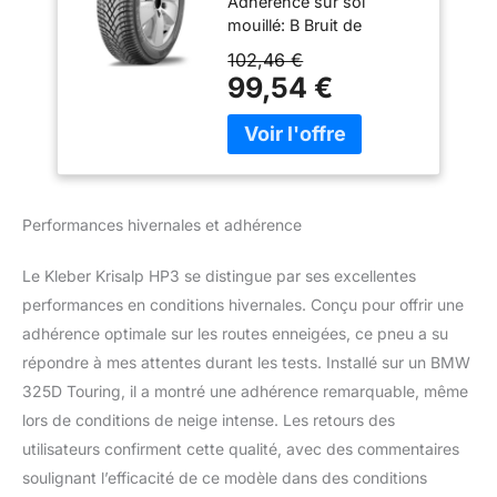
Adhérence sur sol
mouillé: B Bruit de
roulement: 69 db
102,46 €
Caractéristiques
99,54 €
spécifiques: M+S,
3PMSF
Performances hivernales et adhérence
Le Kleber Krisalp HP3 se distingue par ses excellentes
performances en conditions hivernales. Conçu pour offrir une
adhérence optimale sur les routes enneigées, ce pneu a su
répondre à mes attentes durant les tests. Installé sur un BMW
325D Touring, il a montré une adhérence remarquable, même
lors de conditions de neige intense. Les retours des
utilisateurs confirment cette qualité, avec des commentaires
soulignant l’efficacité de ce modèle dans des conditions