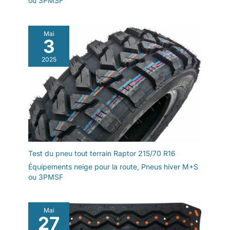
ou 3PMSF
Mai
3
2025
Test du pneu tout terrain Raptor 215/70 R16
Équipements neige pour la route
,
Pneus hiver M+S
ou 3PMSF
Mai
27