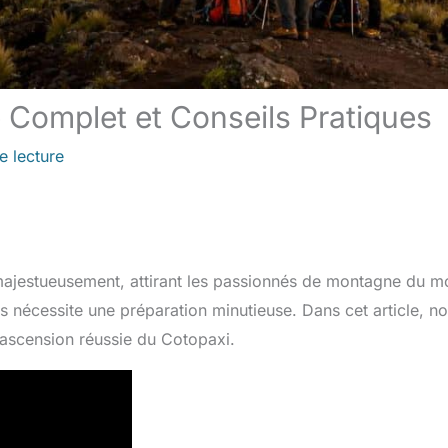
 Complet et Conseils Pratiques
e lecture
majestueusement, attirant les passionnés de montagne du 
s nécessite une préparation minutieuse. Dans cet article, n
 ascension réussie du Cotopaxi.