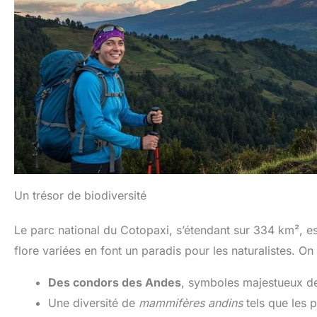
chauss
d'
Un trésor de biodiversité
Le parc national du Cotopaxi, s’étendant sur 334 km², es
flore variées en font un paradis pour les naturalistes. O
Des condors des Andes
, symboles majestueux de
Une diversité de
mammifères andins
tels que les p