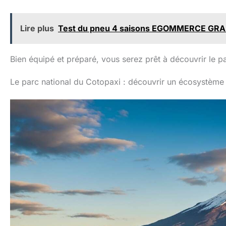
pour 
randonn
amateu
Lire plus
Test du pneu 4 saisons EGOMMERCE GRAB 
Campi
sauv
explo
Bien équipé et préparé, vous serez prêt à découvrir le pa
ur
applica
utilise
Le parc national du Cotopaxi : découvrir un écosystème
dans
sit
élect
rand
chasse
Pour les
air, c'e
bon c
choi
néce
campin
l'aventu
situa
Votre m
votre e
c'