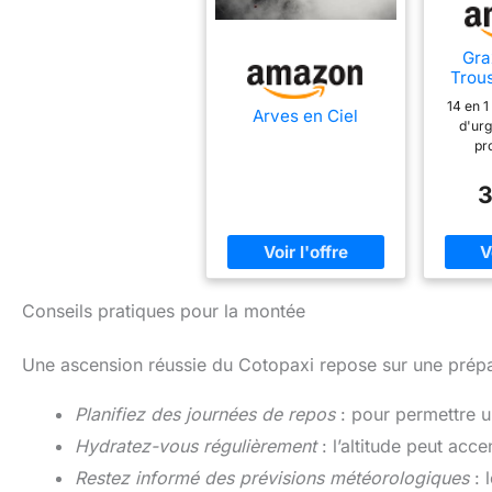
Gra
Trou
Polyv
14 en 1
Arves en Ciel
de P
d'ur
pour 
pr
Pl
d'équip
compris
3
l'al
souffla
Pier
sifflet,
(Cout
scie à
corde d
multifon
pince 
Conseils pratiques pour la montée
couve
engin 
Une ascension réussie du Cotopaxi repose sur une prépar
multifo
Facil
Taille
Planifiez des journées de repos
: pour permettre u
663g se
mettre 
Hydratez-vous régulièrement
: l’altitude peut acce
ou un
Restez informé des prévisions météorologiques
: 
égale