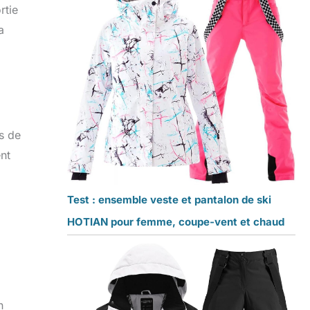
rtie
a
ns de
ent
Test : ensemble veste et pantalon de ski
HOTIAN pour femme, coupe-vent et chaud
n