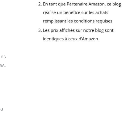
ins
es.
la