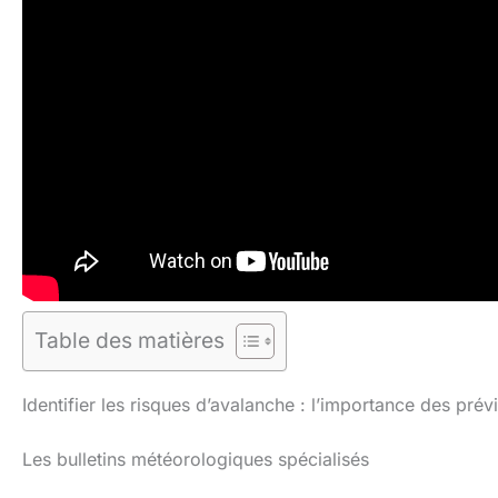
Table des matières
Identifier les risques d’avalanche : l’importance des prév
Les bulletins météorologiques spécialisés