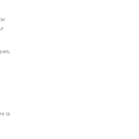
Par
ur
ques,
re la