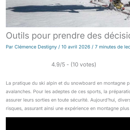
Outils pour prendre des décis
Par
Clémence Destigny
/
10 avril 2026
/
7 minutes de le
4.9/5 - (10 votes)
La pratique du ski alpin et du snowboard en montagne pr
avalanches. Pour les adeptes de ces sports, la préparatio
assurer leurs sorties en toute sécurité. Aujourd’hui, dive
risques, assurant ainsi une expérience en montagne plus