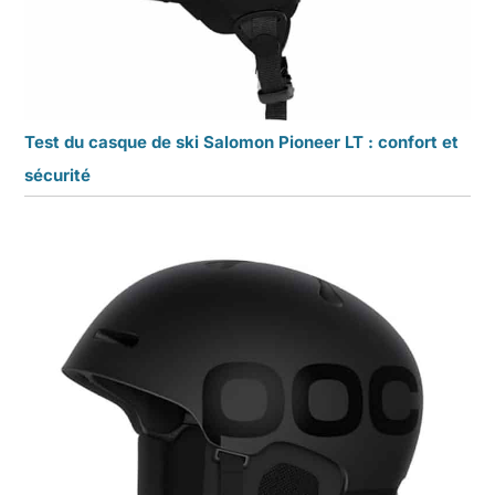
Test du casque de ski Salomon Pioneer LT : confort et
sécurité