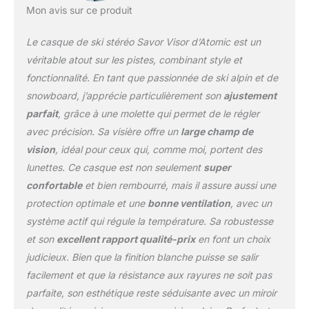
Mon avis sur ce produit
légère Holo Core, au
système d'ajustement à
Le casque de ski stéréo Savor Visor d’Atomic est un
360° et au Live Fit pour
un ajustement optimal.
véritable atout sur les pistes, combinant style et
Système de ventilation
fonctionnalité. En tant que passionnée de ski alpin et de
Aircon innovant qui
snowboard, j’apprécie particulièrement son
ajustement
évacue l'air chaud pour
parfait
, grâce à une molette qui permet de le régler
une tête fraîche pendant
le ski, doublure intérieure
avec précision. Sa visière offre un
large champ de
amovible et lavable,
vision
, idéal pour ceux qui, comme moi, portent des
coussinets 3D
lunettes. Ce casque est non seulement
super
compatibles avec les
confortable
et bien rembourré, mais il assure aussi une
systèmes audio.
Contenu: 1 x Atomic
protection optimale et une
bonne ventilation
, avec un
Casque à visière unisexe,
système actif qui régule la température. Sa robustesse
SAVOR VISOR STEREO,
et son
excellent rapport qualité-prix
en font un choix
taille M, tour de tête : 55-
judicieux. Bien que la finition blanche puisse se salir
59 cm, couleur : blanc,
AN5005714M
facilement et que la résistance aux rayures ne soit pas
parfaite, son esthétique reste séduisante avec un miroir