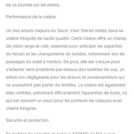
système d'ajustement à
de sa journée sur les pistes.
360° et au Live Fit pour
un ajustement optimal.
Performance de la visière
Système de ventilation
Aircon innovant qui
Un des atouts majeurs du Savor Visor Stereo réside dans sa
évacue l'air chaud pour
visière intégrée de haute qualité. Cette visière offre un champ
une tête fraîche pendant
le ski, doublure intérieure
de vision large et clair, essentiel pour anticiper les aspérités
amovible et lavable,
du terrain et les changements de lumière, notamment lors de
coussinets 3D
passages du soleil à l’ombre. De plus, elle est conçue pour
compatibles avec les
s’adapter sans problème par-dessus des lunettes de vue, un
systèmes audio.
Contenu: 1 x Atomic
détail non négligeable pour les skieurs et snowboardeurs qui
Casque à visière unisexe,
ne souhaitent pas porter de lentilles. La visière est également
SAVOR VISOR STEREO,
bien ventilée, prévenant efficacement l’apparition de buée, ce
taille M, tour de tête : 55-
qui est souvent un souci pour les porteurs de casques avec
59 cm, couleur : blanc,
AN5005714M
visière intégrée.
Sécurité et protection
En matière de sécurité, le casque ATOMIC ne fait aucun