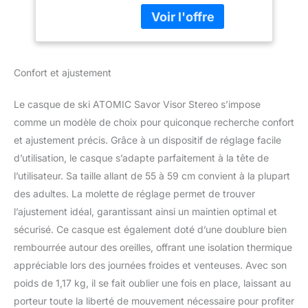
ski sans complication et
détendu, Ajustement
personnalisé instantané
grâce au Live Fit et au
système 360˚ Fit. Visière
Confort et ajustement
réglable adaptée au port
de lunettes, technologie
Le casque de ski ATOMIC Savor Visor Stereo s’impose
Stereo Lens avec 9
couches et revêtement
comme un modèle de choix pour quiconque recherche confort
miroir pour une
et ajustement précis. Grâce à un dispositif de réglage facile
protection contre
d’utilisation, le casque s’adapte parfaitement à la tête de
l'éblouissement, une
l’utilisateur. Sa taille allant de 55 à 59 cm convient à la plupart
vision claire et une
des adultes. La molette de réglage permet de trouver
protection contre la
fatigue oculaire.
l’ajustement idéal, garantissant ainsi un maintien optimal et
Protection contre les
sécurisé. Ce casque est également doté d’une doublure bien
chocs jusqu'à 30 %
rembourrée autour des oreilles, offrant une isolation thermique
supérieure à celle exigée
appréciable lors des journées froides et venteuses. Avec son
par la norme de sécurité
grâce à la construction
poids de 1,17 kg, il se fait oublier une fois en place, laissant au
légère Holo Core, au
porteur toute la liberté de mouvement nécessaire pour profiter