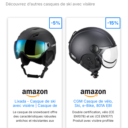
système 360˚ Fit. Visière
Découvrez d’autres casques de ski avec visière
réglable adaptée au port
de lunettes, technologie
Stereo Lens avec 9
-5%
-15%
couches et revêtement
miroir pour une
protection contre
l'éblouissement, une
vision claire et une
protection contre la
fatigue oculaire.
Protection contre les
chocs jusqu'à 30 %
supérieure à celle exigée
par la norme de sécurité
grâce à la construction
légère Holo Core, au
Lixada - Casque de ski
CGM Casque de vélo,
système d'ajustement à
avec visière | Casque de
Ski, e-Bike, 801A EBI
360° et au Live Fit pour
ski respirant pour
Mono, Noir Mat, M (57-
Le casque de snowboard offre
Double certification, vélo (CE
hommes et femmes avec
58 cm)
un ajustement optimal.
des caractéristiques robustes
EN1078) et ski (CE EN1077)
ouvertures de ventilation
Système de ventilation
antichoc et résistantes aux
Produit avec visière profilée
| Casque de ski unisexe |
chocs, fournissant une
caractérisée par un joint
Aircon innovant qui
Taille ajustable | Tour de