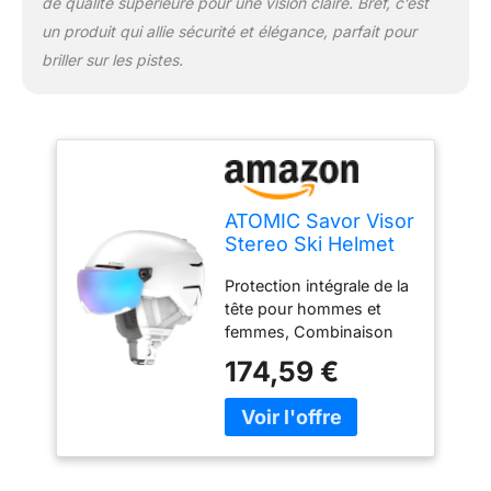
de qualité supérieure pour une vision claire. Bref, c’est
un produit qui allie sécurité et élégance, parfait pour
briller sur les pistes.
ATOMIC Savor Visor
Stereo Ski Helmet
Unisex-Adult,
Protection intégrale de la
White, 55/59 cm
tête pour hommes et
femmes, Combinaison
d'un casque de ski et de
174,59 €
lunettes de ski pour un
ski sans complication et
détendu, Ajustement
personnalisé instantané
grâce au Live Fit et au