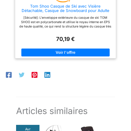
Tom Shoo Casque de Ski avec Visière
Détachable, Casque de Snowboard pour Adulte
Femme Homme Certifié Professionnel Casque de
[Sécurité]: L'enveloppe extérieure du casque de ski TOM
Neige avec Amovible intégré Visiere
SHOO est en polycarbonate et utilise le noyau interne en EPS
de haute qualité, ce qui rend la structure légère du casque très
résistante aux chocs et certifiée CE EN 1077-B. Fabrication
standard. [Ventilation légère et légère]: conçu avec 14
70,19 €
aérations, température du casque réglable, composite léger,
plus approprié pour le ski. La taille M est seulement 0,90 lb et
la taille L est seulement 1. 01 lb. [Confort]: Doublure respirante,
antibactérienne et amovible en tissu à mailles et en laine;
Mentonnière réglable en forme de Y pour un soutien optimal,
menton avec rembourrage; coussinets d'oreille amovibles.
Vous apporter une expérience de ski chaleureuse et
confortable. [Réglable]: Après avoir placé le casque dans la
position correcte, ajustez la taille de la molette de réglage en
fonction des circonstances. [Service amical]: Une garantie
sans souci de 12 jours et un service clientèle amical sont
toujours prêts à vous aider. Si vous avez des questions, s'il
vous plaît contactez-nous.
Articles similaires
Avr