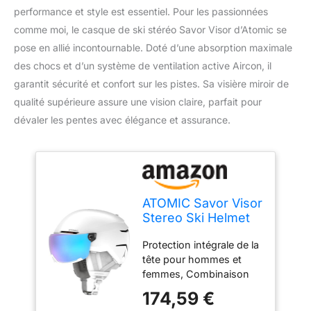
performance et style est essentiel. Pour les passionnées
comme moi, le casque de ski stéréo Savor Visor d’Atomic se
pose en allié incontournable. Doté d’une absorption maximale
des chocs et d’un système de ventilation active Aircon, il
garantit sécurité et confort sur les pistes. Sa visière miroir de
qualité supérieure assure une vision claire, parfait pour
dévaler les pentes avec élégance et assurance.
ATOMIC Savor Visor
Stereo Ski Helmet
Unisex-Adult,
Protection intégrale de la
White, 55/59 cm
tête pour hommes et
femmes, Combinaison
d'un casque de ski et de
174,59 €
lunettes de ski pour un