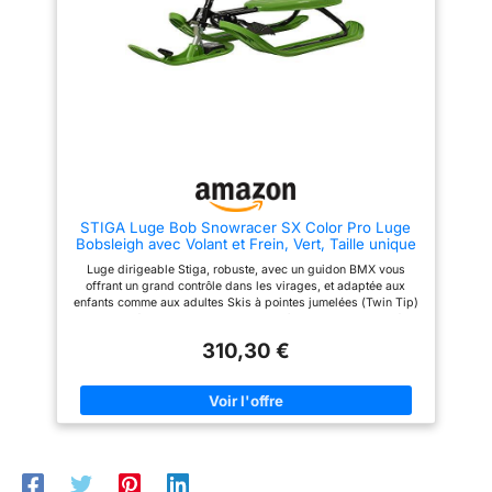
STIGA Luge Bob Snowracer SX Color Pro Luge
Bobsleigh avec Volant et Frein, Vert, Taille unique
Luge dirigeable Stiga, robuste, avec un guidon BMX vous
offrant un grand contrôle dans les virages, et adaptée aux
enfants comme aux adultes Skis à pointes jumelées (Twin Tip)
et adaptés au carving pour un contrôle et une maniabilité
facilitée Cadre stable en acier et frein pour une glisse en toute
310,30 €
sécurité Câble de remorquage automatique permettant de tirer
et remonter la luge plus facilement Adaptée aux enfants de 7
ans et plus – poids maximum d’utilisation 90 kilos