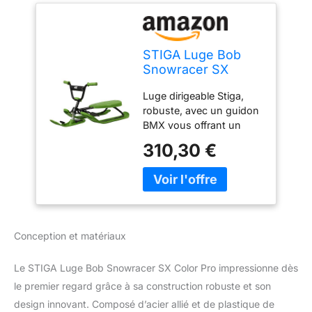
STIGA Luge Bob
Snowracer SX
Color Pro Luge
Luge dirigeable Stiga,
Bobsleigh avec
robuste, avec un guidon
Volant et Frein, Vert,
BMX vous offrant un
Taille unique
grand contrôle dans les
310,30 €
virages, et adaptée aux
enfants comme aux
adultes Skis à pointes
jumelées (Twin Tip) et
adaptés au carving pour
un contrôle et une
Conception et matériaux
maniabilité facilitée Cadre
stable en acier et frein
Le STIGA Luge Bob Snowracer SX Color Pro impressionne dès
pour une glisse en toute
sécurité Câble de
le premier regard grâce à sa construction robuste et son
remorquage automatique
design innovant. Composé d’acier allié et de plastique de