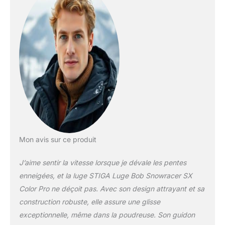
pour une glisse en toute
sécurité Câble de
remorquage automatique
permettant de tirer et
remonter la luge plus
facilement Adaptée aux
enfants de 7 ans et plus
– poids maximum
d’utilisation 90 kilos
Mon avis sur ce produit
J’aime sentir la vitesse lorsque je dévale les pentes
enneigées, et la luge STIGA Luge Bob Snowracer SX
Color Pro ne déçoit pas. Avec son design attrayant et sa
construction robuste, elle assure une glisse
exceptionnelle, même dans la poudreuse. Son guidon