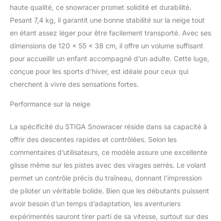
permettant de tirer et
haute qualité, ce snowracer promet solidité et durabilité.
remonter la luge plus
Pesant 7,4 kg, il garantit une bonne stabilité sur la neige tout
facilement Adaptée aux
en étant assez léger pour être facilement transporté. Avec ses
enfants de 7 ans et plus
– poids maximum
dimensions de 120 x 55 x 38 cm, il offre un volume suffisant
d’utilisation 90 kilos
pour accueillir un enfant accompagné d’un adulte. Cette luge,
conçue pour les sports d’hiver, est idéale pour ceux qui
cherchent à vivre des sensations fortes.
Performance sur la neige
La spécificité du STIGA Snowracer réside dans sa capacité à
offrir des descentes rapides et contrôlées. Selon les
commentaires d’utilisateurs, ce modèle assure une excellente
glisse même sur les pistes avec des virages serrés. Le volant
permet un contrôle précis du traîneau, donnant l’impression
de piloter un véritable bolide. Bien que les débutants puissent
avoir besoin d’un temps d’adaptation, les aventuriers
expérimentés sauront tirer parti de sa vitesse, surtout sur des