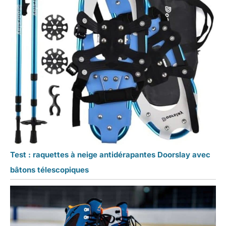
Test : raquettes à neige antidérapantes Doorslay avec
bâtons télescopiques