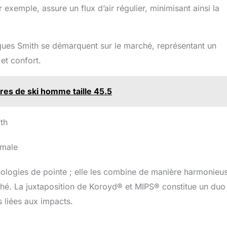
xemple, assure un flux d’air régulier, minimisant ainsi la
sques Smith se démarquent sur le marché, représentant un
et confort.
res de ski homme taille 45.5
th
imale
ologies de pointe ; elle les combine de manière harmonieu
ché. La juxtaposition de Koroyd® et MIPS® constitue un duo
s liées aux impacts.