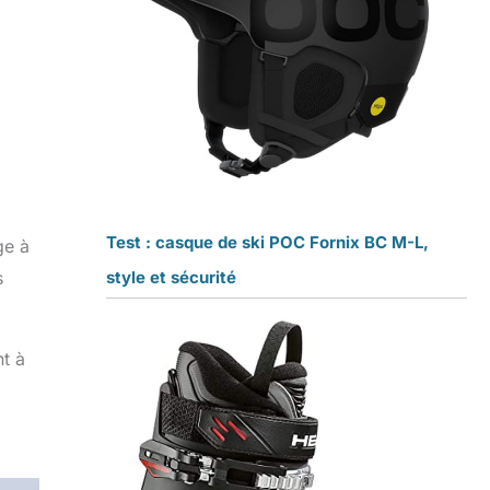
Test : casque de ski POC Fornix BC M-L,
ge à
style et sécurité
s
t à