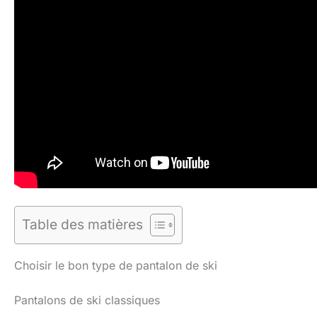
Table des matières
Choisir le bon type de pantalon de ski
Pantalons de ski classiques