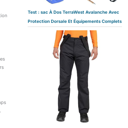
Test : sac À Dos TerraWest Avalanche Avec
tion
Protection Dorsale Et Équipements Complets
tes
rs
mps
.