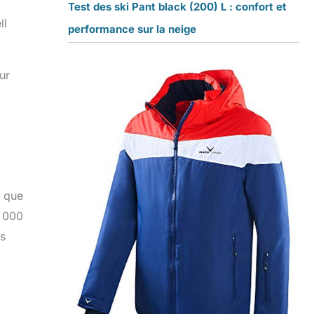
Test des ski Pant black (200) L : confort et
ll
performance sur la neige
ur
t que
5 000
s