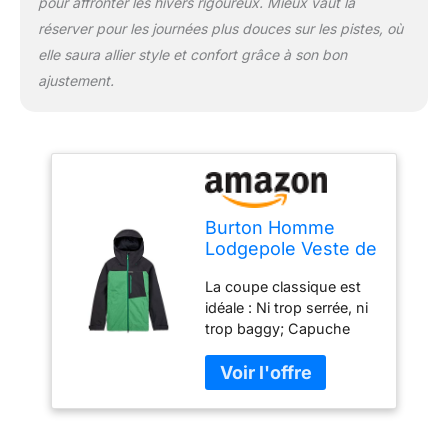
pour affronter les hivers rigoureux. Mieux vaut la
réserver pour les journées plus douces sur les pistes, où
elle saura allier style et confort grâce à son bon
ajustement.
Burton Homme
Lodgepole Veste de
snowboard, True
La coupe classique est
Black/Clover Green,
idéale : Ni trop serrée, ni
S EU
trop baggy; Capuche
attachée avec réglage à
l’avant et à l’arrière Le
tissu DRYRIDE double
couche en polyester [10
000 mm/5 000 g],