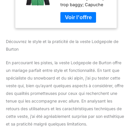
trop baggy; Capuche
attachée avec réglage à
l’avant et à l’arrière Le
tissu DRYRIDE double
couche en polyester [10
000 mm/5 000 g],
Découvrez le style et la praticité de la veste Lodgepole de
doublé avec du tissu
DRYRIDE double couche
Burton
en armure toile de
polyester, est très
En parcourant les pistes, la veste Lodgepole de Burton offre
respirant, imperméable et
un mariage parfait entre style et fonctionnalité. En tant que
sèche rapidement Offre
spécialiste du snowboard et du ski alpin, j’ai pu tester cette
une respirabilité pour les
activités de faible à
veste qui, bien qu’ayant quelques aspects à considérer, offre
moyenne intensité. Les
des qualités prometteuses pour ceux qui recherchent une
aérations améliorent la
tenue qui les accompagne avec allure. En analysant les
respirabilité lors d’une
retours des utilisateurs et les caractéristiques techniques de
activité courte et intense
et dans des conditions
cette veste, j’ai été agréablement surprise par son esthétique
plus chaudes. Aérations
et sa praticité malgré quelques limitations.
Pit Zip doublées en maille