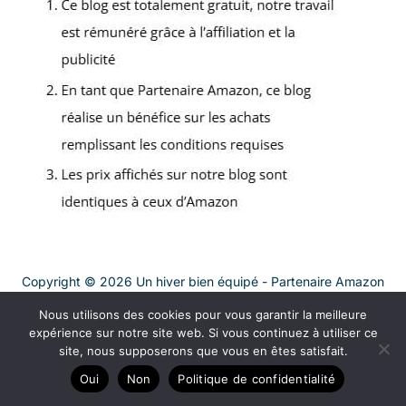
Copyright © 2026 Un hiver bien équipé - Partenaire Amazon
A propos
Nous utilisons des cookies pour vous garantir la meilleure
expérience sur notre site web. Si vous continuez à utiliser ce
Contact
site, nous supposerons que vous en êtes satisfait.
Plan du site
Oui
Non
Politique de confidentialité
Mentions légales