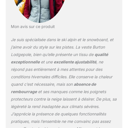
activité courte et intense
et dans des conditions
plus chaudes. Aérations
Pit Zip doublées en maille
sans accroc ; poignets
Mon avis sur ce produit
réglables; Cordon
accessible par la poche
Je suis spécialisée dans le ski alpin et le snowboard, et
pour serrer l’ourlet
j’aime avoir du style sur les pistes. La veste Burton
Poches chauffe-mains
Lodgepole, bien qu’elle présente un tissu de
qualité
en micropolaire et poche
exceptionnelle
et une
excellente ajustabilité
, ne
frontale zippée
répond pas entièrement à mes attentes pour des
conditions hivernales difficiles. Elle conserve la chaleur
quand c’est nécessaire, mais son
absence de
rembourrage
et ses manques comme les poignets
protecteurs contre la neige laissent à désirer. De plus, sa
légèreté la rend inadaptée aux climats sévères.
J’apprécie la présence de quelques fonctionnalités
pratiques, mais l’ensemble ne me convainc pas assez