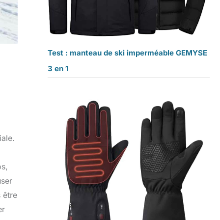
Test : manteau de ski imperméable GEMYSE
3 en 1
ale.
os,
user
 être
er