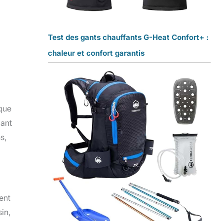
Test des gants chauffants G-Heat Confort+ :
chaleur et confort garantis
 que
bant
s,
ent
in,