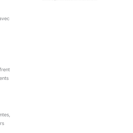
 avec
frent
ents
ntes,
rs