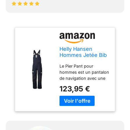
Helly Hansen
Hommes Jetée Bib
3.0, Bleu Marine,
Le Pier Pant pour
2XL
hommes est un pantalon
de navigation avec une
taille haute qui, grâce à
123,95 €
des détails techniques
intelligents, vous protège
complètement de
l'humidité, même
pendant les activités
difficiles, par mauvais
temps en mer Le