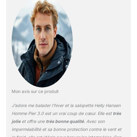
matériau Helly Tech
Performance
imperméable, coupe-
vent et respirant et la
doublure en filet à
séchage rapide vous
gardent au sec et
heureux pendant vos
aventures sur l'eau La
fermeture à glissière
avant YKK
bidirectionnelle, les
fermetures velcro
robustes sur les jambes
Mon avis sur ce produit
et les coutures
entièrement scellées,
J’adore me balader l’hiver et la salopette Helly Hansen
ainsi que le haut dos
protecteur, empêchent la
Homme Pier 3.0 est un vrai coup de cœur. Elle est
très
pénétration d'humidité et
jolie
et offre une
très bonne qualité
. Avec son
offrent un confort
imperméabilité et sa bonne protection contre le vent et
optimal Les bretelles