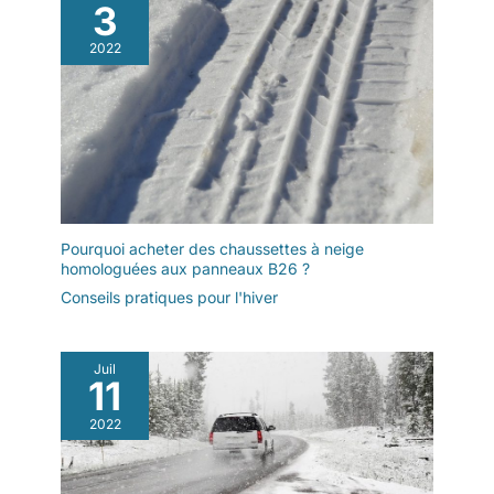
3
bidirectionnelle, les
fermetures velcro
2022
robustes sur les jambes
et les coutures
entièrement scellées,
ainsi que le haut dos
protecteur, empêchent la
pénétration d'humidité et
offrent un confort
optimal Les bretelles
réglables, la taille
Pourquoi acheter des chaussettes à neige
élastique et la
homologuées aux panneaux B26 ?
construction renforcée
Conseils pratiques pour l'hiver
du siège et du genou
assurent un ajustement
et une liberté de
Juil
mouvement maximale
11
Dans la poche, vos
accessoires sont
2022
protégés de l'humidité,
rapidement à portée de
main et rangés en toute