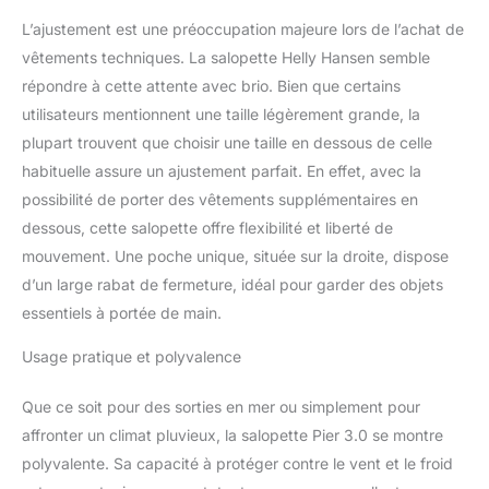
protégés de l'humidité,
rapidement à portée de
L’ajustement est une préoccupation majeure lors de l’achat de
main et rangés en toute
vêtements techniques. La salopette Helly Hansen semble
sécurité, plusieurs logos
répondre à cette attente avec brio. Bien que certains
HH clairement visibles lui
utilisateurs mentionnent une taille légèrement grande, la
donnent en plus une
touche tendance
plupart trouvent que choisir une taille en dessous de celle
habituelle assure un ajustement parfait. En effet, avec la
possibilité de porter des vêtements supplémentaires en
dessous, cette salopette offre flexibilité et liberté de
mouvement. Une poche unique, située sur la droite, dispose
d’un large rabat de fermeture, idéal pour garder des objets
essentiels à portée de main.
Usage pratique et polyvalence
Que ce soit pour des sorties en mer ou simplement pour
affronter un climat pluvieux, la salopette Pier 3.0 se montre
polyvalente. Sa capacité à protéger contre le vent et le froid