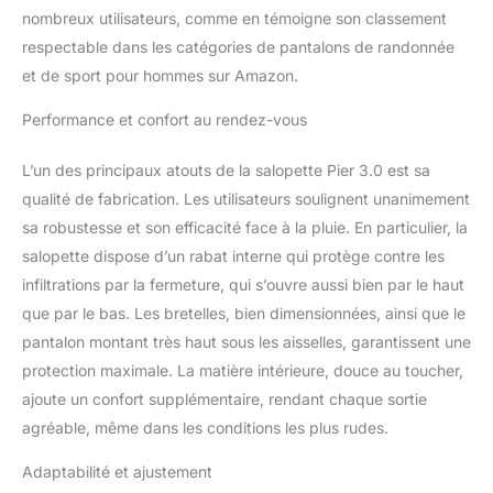
fermeture à glissière
nombreux utilisateurs, comme en témoigne son classement
avant YKK
respectable dans les catégories de pantalons de randonnée
bidirectionnelle, les
et de sport pour hommes sur Amazon.
fermetures velcro
robustes sur les jambes
Performance et confort au rendez-vous
et les coutures
entièrement scellées,
ainsi que le haut dos
L’un des principaux atouts de la salopette Pier 3.0 est sa
protecteur, empêchent la
qualité de fabrication. Les utilisateurs soulignent unanimement
pénétration d'humidité et
sa robustesse et son efficacité face à la pluie. En particulier, la
offrent un confort
salopette dispose d’un rabat interne qui protège contre les
optimal Les bretelles
infiltrations par la fermeture, qui s’ouvre aussi bien par le haut
réglables, la taille
élastique et la
que par le bas. Les bretelles, bien dimensionnées, ainsi que le
construction renforcée
pantalon montant très haut sous les aisselles, garantissent une
du siège et du genou
protection maximale. La matière intérieure, douce au toucher,
assurent un ajustement
ajoute un confort supplémentaire, rendant chaque sortie
et une liberté de
mouvement maximale
agréable, même dans les conditions les plus rudes.
Dans la poche, vos
accessoires sont
Adaptabilité et ajustement