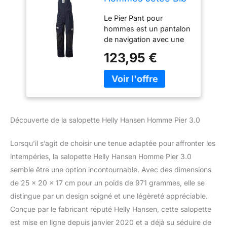
3.0, Bleu Marine,
Le Pier Pant pour
2XL
hommes est un pantalon
de navigation avec une
taille haute qui, grâce à
123,95 €
des détails techniques
intelligents, vous protège
complètement de
l'humidité, même
pendant les activités
difficiles, par mauvais
Découverte de la salopette Helly Hansen Homme Pier 3.0
temps en mer Le
matériau Helly Tech
Lorsqu’il s’agit de choisir une tenue adaptée pour affronter les
Performance
imperméable, coupe-
intempéries, la salopette Helly Hansen Homme Pier 3.0
vent et respirant et la
semble être une option incontournable. Avec des dimensions
doublure en filet à
de 25 x 20 x 17 cm pour un poids de 971 grammes, elle se
séchage rapide vous
distingue par un design soigné et une légèreté appréciable.
gardent au sec et
Conçue par le fabricant réputé Helly Hansen, cette salopette
heureux pendant vos
aventures sur l'eau La
est mise en ligne depuis janvier 2020 et a déjà su séduire de