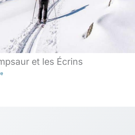
psaur et les Écrins
re