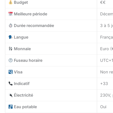
Budget
€€
Meilleure période
Décemb
Durée recommandée
3 à 5 
Langue
França
Monnaie
Euro (
Fuseau horaire
UTC+
Visa
Non re
Indicatif
+33
Électricité
230V, 
Eau potable
Oui