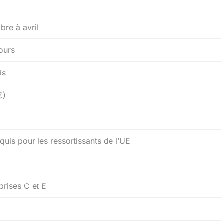
re à avril
jours
is
€)
1
quis pour les ressortissants de l’UE
prises C et E