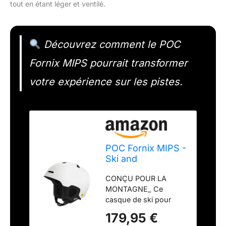
tout en étant léger et ventilé.
Découvrez comment le POC
Fornix MIPS pourrait transformer
votre expérience sur les pistes.
POC Fornix MIPS -
Ski and
Snowboard
CONÇU POUR LA
Helmet for
MONTAGNE_ Ce
Enhanced Safety
casque de ski pour
and Performance
homme ou femme offre
Wherever You are
179,95 €
un maintien parfait à
on The Mountain