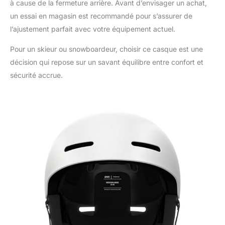
à cause de la fermeture arrière. Avant d’envisager un achat,
un essai en magasin est recommandé pour s’assurer de
l’ajustement parfait avec votre équipement actuel.
Pour un skieur ou snowboardeur, choisir ce casque est une
décision qui repose sur un savant équilibre entre confort et
sécurité accrue.