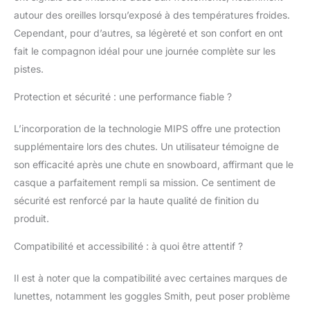
visage. CLIP DE
autour des oreilles lorsqu’exposé à des températures froides.
FIXATION_ Gardez
votre masque de ski
Cependant, pour d’autres, sa légèreté et son confort en ont
bien attaché à votre
fait le compagnon idéal pour une journée complète sur les
casque grâce au clip de
pistes.
fixation. DURABILITÉ
EXCEPTIONNELLE_ La
Protection et sécurité : une performance fiable ?
coque en PC de ce
casque de ski renforcé
L’incorporation de la technologie MIPS offre une protection
est couplée à une
supplémentaire lors des chutes. Un utilisateur témoigne de
doublure en EPS et à
un pont en aramide qui
son efficacité après une chute en snowboard, affirmant que le
améliorent sa
casque a parfaitement rempli sa mission. Ce sentiment de
résistance et sa
sécurité est renforcé par la haute qualité de finition du
stabilité, tout en restant
produit.
léger.
Compatibilité et accessibilité : à quoi être attentif ?
Il est à noter que la compatibilité avec certaines marques de
lunettes, notamment les goggles Smith, peut poser problème