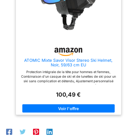
ATOMIC Mixte Savor Visor Stereo Ski Helmet,
Noir, 59/63 cm EU
Protection intégrale de la tête pour hommes et femmes,
Combinaison d'un casque de ski et de lunettes de ski pour un
ski sans complication et détendu, Ajustement personnalisé
instantané grâce au Live Fit et au système 360˚ Fit. Visière
réglable adaptée au port de lunettes, technologie Stereo Lens
100,49 €
avec 9 couches et revêtement miroir pour une protection contre
l'éblouissement, une vision claire et une protection contre la
fatigue oculaire. Protection contre les chocs jusqu'à 30 %
supérieure à celle exigée par la norme de sécurité grâce à la
construction légère Holo Core, au système d'ajustement à 360°
et au Live Fit pour un ajustement optimal. Système de
ventilation Aircon innovant qui évacue l'air chaud pour une tête
fraîche pendant le ski, doublure intérieure amovible et lavable,
coussinets 3D compatibles avec les systèmes audio. Contenu:
1 x Atomic Casque à visière unisexe, SAVOR VISOR STEREO,