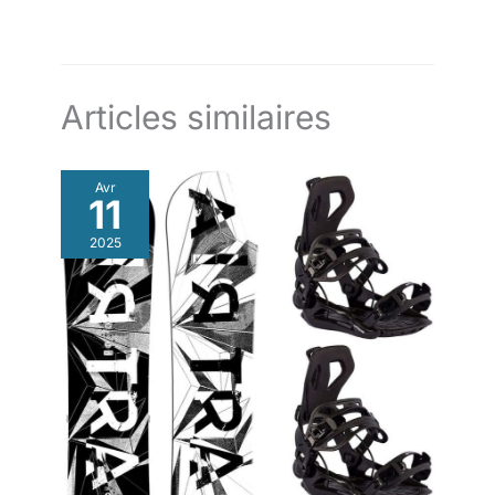
taille L, tour de tête : 59-63 cm, couleur : noir, AN5005712L
Articles similaires
Avr
11
2025