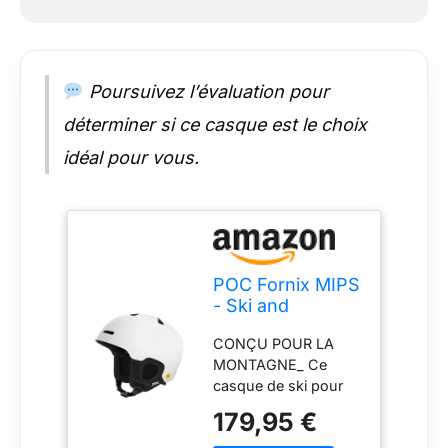
EXCEPTIONNELLE_
La coque en PC de
ce casque de ski
renforcé est couplée
à une doublure en
Poursuivez l’évaluation pour
EPS et à un pont en
déterminer si ce casque est le choix
aramide qui
améliorent sa
idéal pour vous.
résistance et sa
stabilité, tout en
restant léger.
POC Fornix MIPS
- Ski and
Snowboard
CONÇU POUR LA
Helmet for
MONTAGNE_ Ce
Enhanced Safety
casque de ski pour
and
homme ou femme
Performance
179,95 €
offre un maintien
Wherever You