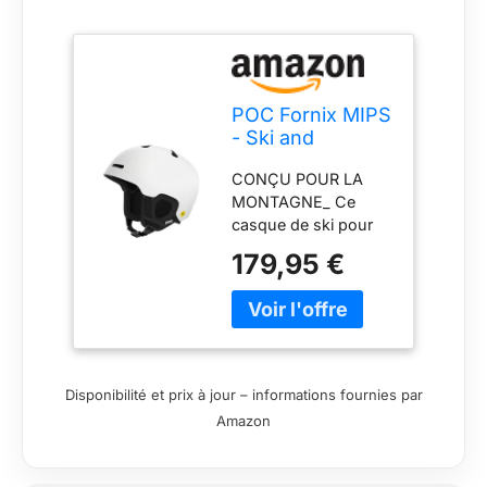
POC Fornix MIPS
- Ski and
Snowboard
CONÇU POUR LA
Helmet for
MONTAGNE_ Ce
Enhanced Safety
casque de ski pour
and
homme ou femme
Performance
179,95 €
offre un maintien
Wherever You
parfait à tous les
are on The
skieurs et
Mountain
snowboardeurs. Un
casque de protection
pour le ski, idéal pour
Disponibilité et prix à jour – informations fournies par
le hors-piste. MIPS_
Amazon
L’ajout du Mips
améliore la protection
contre les impacts en