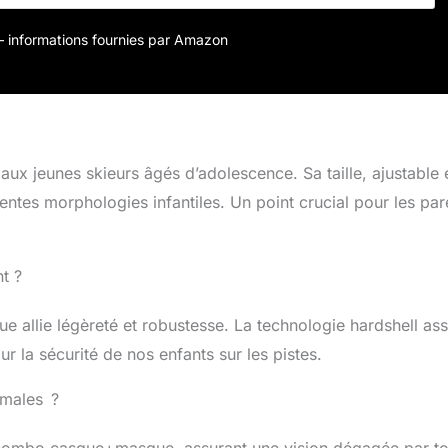
r – informations fournies par Amazon
 aux jeunes skieurs âgés d’adolescence. Sa taille, ajustable 
entes morphologies infantiles. Un point crucial pour les par
t ?
allie légèreté et robustesse. La technologie hardshell as
r la sécurité de nos enfants sur les pistes.
timales ?
e combo casque+masque, assurant une vision dégagée par to