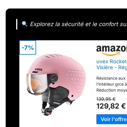
Explorez la sécurité et le confort s
-7%
uvex Rocket 
Visière - Rég
51-55 cm
Résistance aux 
l'intérieur grce
Réduction moyen
catégorie 2 ave
139,95 €
exacte à la circ
129,82 €
réglable La fe
anatomique per
de ventilation a
chaud à l'extéri