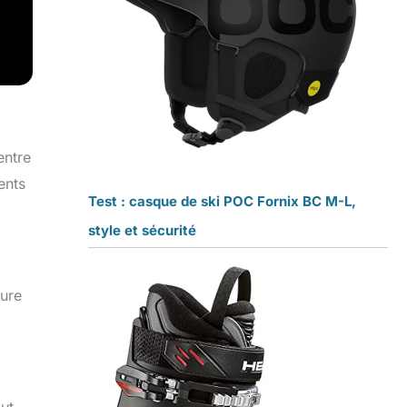
entre
ents
Test : casque de ski POC Fornix BC M-L,
style et sécurité
sure
ut