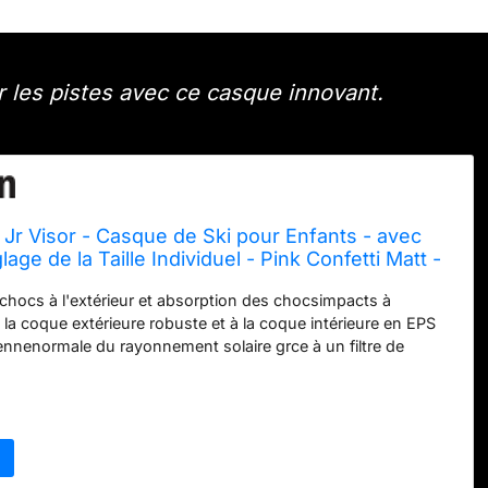
ur les pistes avec ce casque innovant.
Jr Visor - Casque de Ski pour Enfants - avec
lage de la Taille Individuel - Pink Confetti Matt -
chocs à l'extérieur et absorption des chocsimpacts à
 à la coque extérieure robuste et à la coque intérieure en EPS
nenormale du rayonnement solaire grce à un filtre de
c une transmission lumineuse de 19-43 percent Adaptation
onférence individuelle de la tête grce au système uvex IAS
rmeture confort uvex monomatique uvexc de forme
met d'ouvrir le casque d'une seule main Des conduitsanaux
stucieusement conçus conduisent l'air frais à l'intérieur et l'air
eur