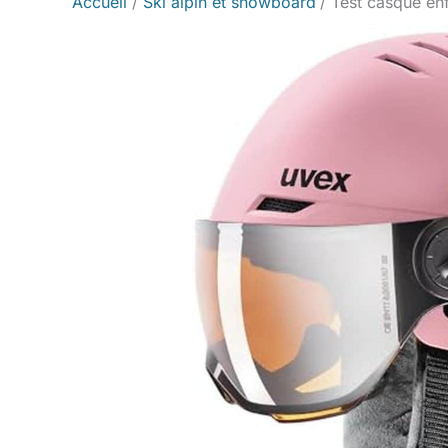
Accueil
Ski alpin et snowboard
Test casque enf