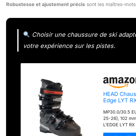
Robustesse et ajustement précis
sont les maîtres-mots
Choisir une chaussure de ski adapté
votre expérience sur les pistes.
HEAD Chauss
Edge LYT RX
débutants e
MP30.0/30.5 EU4
25-26), 102 m
L'EDGE LYT RX H
skieurs débutan