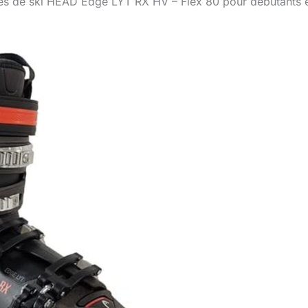
res de ski HEAD Edge LYT RX HV – Flex 80 pour débutants 