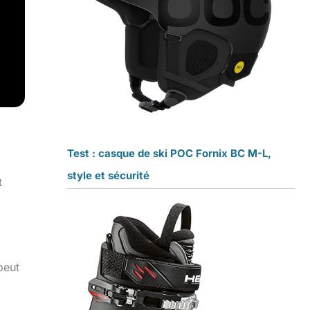
Test : casque de ski POC Fornix BC M-L,
style et sécurité
t
peut