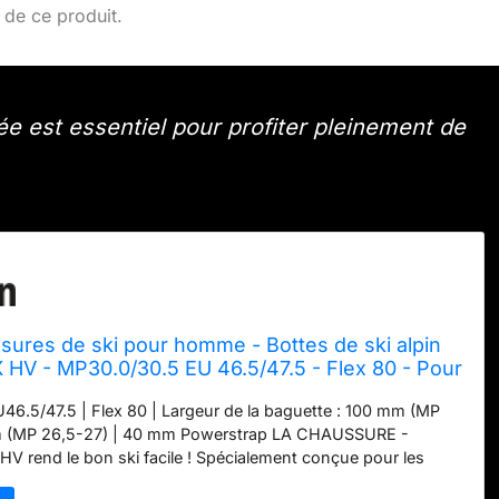
 de ce produit.
e est essentiel pour profiter pleinement de
ures de ski pour homme - Bottes de ski alpin
 HV - MP30.0/30.5 EU 46.5/47.5 - Flex 80 - Pour
t confirmés
6.5/47.5 | Flex 80 | Largeur de la baguette : 100 mm (MP
m (MP 26,5-27) | 40 mm Powerstrap LA CHAUSSURE -
V rend le bon ski facile ! Spécialement conçue pour les
ts et avancés, la chaussure de ski offre un haut niveau de