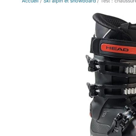
Accueil
Ski alpin et snowboard
Test : chaussu