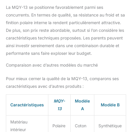
gants de protection
La MQY-13 se positionne favorablement parmi ses
intérieurs aux poignets, 2
concurrents. En termes de qualité, sa résistance au froid et sa
pantalons et 1 poche
poitrine avec fermeture
finition polaire interne la rendent particulièrement attractive.
éclair, élastique à la
De plus, son prix reste abordable, surtout si l’on considère les
capuche, aux manches
caractéristiques techniques proposées. Les parents peuvent
et aux jambes du
ainsi investir sereinement dans une combinaison durable et
pantalon, sangle
performante sans faire exploser leur budget.
réglable.
Choix de
couleur et de taille :
Comparaison avec d’autres modèles du marché
disponible dans les
couleurs : bleu, rose
(rose) et dans les tailles :
Pour mieux cerner la qualité de la MQY-13, comparons ses
110-116, 116-122, 122-
caractéristiques avec d’autres produits :
128, 128-134, 134-140
(110 116 122 128 134 140)
MQY-
Modèle
Caractéristiques
Modèle B
13
A
Matériau
Polaire
Coton
Synthétique
intérieur