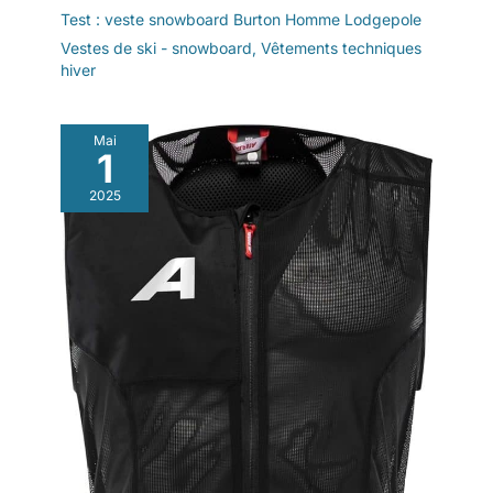
Test : veste snowboard Burton Homme Lodgepole
Vestes de ski - snowboard
,
Vêtements techniques
hiver
Mai
1
2025