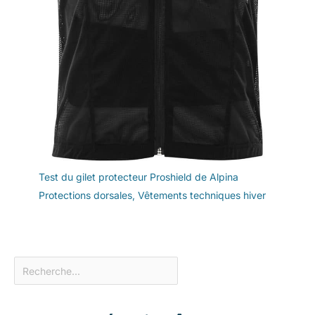
Test du gilet protecteur Proshield de Alpina
Protections dorsales
,
Vêtements techniques hiver