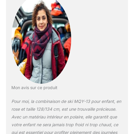
contre le froid devient
une expérience douillette
avec notre combinaison
de ski grâce à la
doublure intérieure
moelleuse.
Design
coloré : notre
combinaison de neige
convainc par son design
coloré et moderne qui
transforme l'hiver en une
aventure colorée. Les
enfants adorent !
CAPUCHE AMOVIBLE : la
Mon avis sur ce produit
jolie capuche de notre
combinaison de ski est
Pour moi, la combinaison de ski MQY-13 pour enfant, en
amovible grâce à une
rose et taille 128/134 cm, est une trouvaille précieuse.
fermeture éclair et offre
ainsi confort et flexibilité.
Avec un matériau intérieur en polaire, elle garantit que
Fonctionnalité et
votre enfant ne sera jamais trop froid ni trop chaud, ce
confort : cette
qui est essentiel pour profiter pleinement des journées