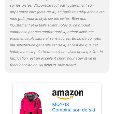
combinaison d'hiver
sur les pistes. J’apprécie tout particulièrement son
pour garçons et filles
dispose d'un
apparence chic (note de 4), en parfaite adéquation avec
rembourrage robuste au
mon goût pour le style sur les pistes. Bien que
niveau des genoux, des
l’ajustement et la taille soient notés 3, ce produit
fesses et des chevilles,
compense par son confort noté 4, créant ainsi une
une jupe pare-neige, des
gants de protection
expérience plaisante et sans accroc. En fin de compte,
intérieurs aux poignets, 2
ma satisfaction générale est de 4, et j’estime que cet
pantalons et 1 poche
habit, avec sa palette de couleurs vives et sa qualité de
poitrine avec fermeture
fabrication, est un excellent choix pour allier style et
éclair, élastique à la
capuche, aux manches
fonctionnalité en ski alpin et snowboard.
et aux jambes du
pantalon, sangle
réglable.
Choix de
couleur et de taille :
disponible dans les
couleurs : bleu, rose
(rose) et dans les tailles :
MQY-13
110-116, 116-122, 122-
Combinaison de ski
128, 128-134, 134-140