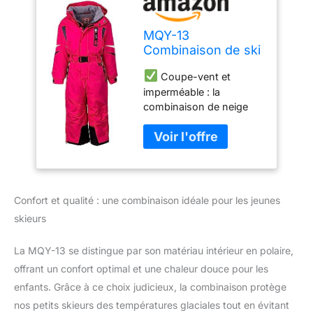
MQY-13
Combinaison de ski
pour enfant garçon
Coupe-vent et
et fille Unisexe,
imperméable : la
Rose, 128/134 cm
combinaison de neige
Golder a une colonne
d'eau de 10 000 mm et
des coutures soudées,
de sorte que votre enfant
reste au sec et au chaud.
Douillette et
Confort et qualité : une combinaison idéale pour les jeunes
moelleuse : la protection
skieurs
contre le froid devient
une expérience douillette
La MQY-13 se distingue par son matériau intérieur en polaire,
avec notre combinaison
de ski grâce à la
offrant un confort optimal et une chaleur douce pour les
doublure intérieure
enfants. Grâce à ce choix judicieux, la combinaison protège
moelleuse.
Design
nos petits skieurs des températures glaciales tout en évitant
coloré : notre