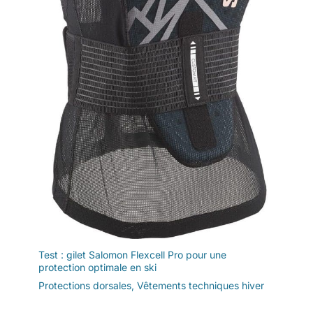
de ski - Avec combinaison de
neige respirante - Coupe-vent -
Pour garçons et filles -
Combinaison d'hiver chaude et
épaisse
Test : gilet Salomon Flexcell Pro pour une
protection optimale en ski
Protections dorsales
,
Vêtements techniques hiver