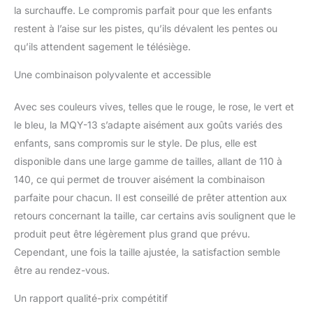
la surchauffe. Le compromis parfait pour que les enfants
combinaison de neige
restent à l’aise sur les pistes, qu’ils dévalent les pentes ou
convainc par son design
coloré et moderne qui
qu’ils attendent sagement le télésiège.
transforme l'hiver en une
aventure colorée. Les
Une combinaison polyvalente et accessible
enfants adorent !
CAPUCHE AMOVIBLE : la
Avec ses couleurs vives, telles que le rouge, le rose, le vert et
jolie capuche de notre
le bleu, la MQY-13 s’adapte aisément aux goûts variés des
combinaison de ski est
enfants, sans compromis sur le style. De plus, elle est
amovible grâce à une
fermeture éclair et offre
disponible dans une large gamme de tailles, allant de 110 à
ainsi confort et flexibilité.
140, ce qui permet de trouver aisément la combinaison
Fonctionnalité et
parfaite pour chacun. Il est conseillé de prêter attention aux
confort : cette
retours concernant la taille, car certains avis soulignent que le
combinaison d'hiver
produit peut être légèrement plus grand que prévu.
pour garçons et filles
dispose d'un
Cependant, une fois la taille ajustée, la satisfaction semble
rembourrage robuste au
être au rendez-vous.
niveau des genoux, des
fesses et des chevilles,
Un rapport qualité-prix compétitif
une jupe pare-neige, des