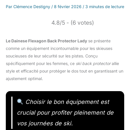
Par
Clémence Destigny
/
8 février 2026
/
3 minutes de lecture
4.8/5 - (6 votes)
Le Dainese Flexagon Back Protector Lady
se présente
comme un équipement incontournable pour les skieuses
soucieuses de leur sécurité sur les pistes. Conçu
spécifiquement pour les femmes, ce
ski back protector
allie
style et efficacité pour protéger le dos tout en garantissant un
ajustement optimal.
Choisir le bon équipement est
crucial pour profiter pleinement de
vos journées de ski.