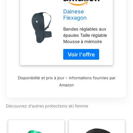
Dainese
Flexagon
Waistcoat Lady
Bandes réglables aux
Protection de Ski
épaules Taille réglable
Femme -
Mousse à mémoire
Noir/Noir - L
de forme qui absorbe
les chocs Filet jersey
hole hautement
respirable, résistant à
l'usure Protection du
Disponibilité et prix à jour – informations fournies par
dos technologie
Amazon
flexagon
Découvrez d’autres protections ski femme