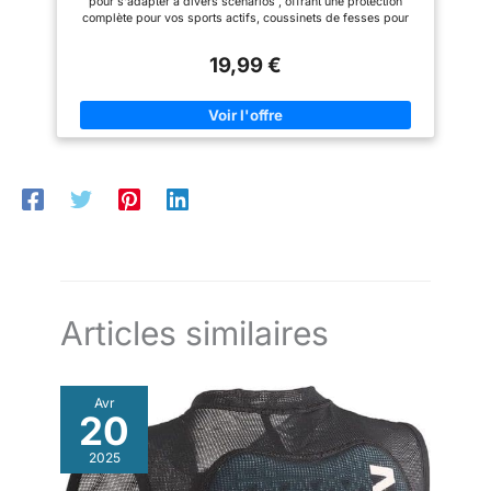
pour s'adapter à divers scénarios , offrant une protection
complète pour vos sports actifs, coussinets de fesses pour
sport, coussinets de fesses pour patinage glace Taille DIY :
facilement réglable pour s'adapter à différentes tailles de ,
19,99 €
garantissant que chacun peut profiter d'un ajustement sûr et
confortable, coussinets de fesses de patinage glace,
coussinets de fesses de sport Protection de hanche pour la
pêche : idéale pour amateurs de pêche, offrant un soutien et un
supplémentaires pour de longues heures d'assise, protection
de hanche pour patinage glace pour enfants, coussinets de
protection pour patinage Matériau confortable : fabriqué à de
matériaux doux et respirants qui assurent confort et
préviennent tout inconfort lors d'une utilisation prolongée,
coussinet de fesses pour patinage, de hanches Coussin de
siège de : sert également de coussin de siège en gel
confortable pour , offrant un supplémentaire et réduisant la
fatigue, protège-fesses pour enfants qui patinent, coussinets
de patins à roulettes pour enfants
Articles similaires
Avr
20
2025