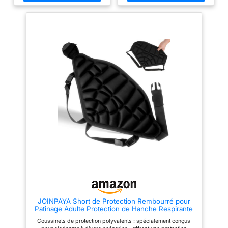
Légères, résistantes aux
le vieillissement cutané, pour
rayures et incassables, les
vos activités outdoor
lunettes de soleil d'équitation
【Compatible Casque】:
vous accompagnent dans toutes
S'adapte parfaitement sous un
vos aventures (cyclisme, course
casque, ne gêne pas les
à pied, Ski...) sans
lunettes, maintien ajusté sans
compromettre la qualité optique.
glissement, idéale pour
【Conception de colis
activités dynamiques 【Usage
sécurisé】- Nos lunettes de
Polyvalent】: Convient pour
soleil ont un cadre ergonomique
moto, vélo, ski, snowboard,
qui maintient le visage sans
course, peut servir de sous-
glissement, même lors
casque ou masque léger,
d'exercices intenses. Vue large
s'adapte à diverses conditions,
et sécurité optimale. 【Ultra
unisexe 【Durable & Facile
léger et confortable】- Lunettes
d'Entretien】: Polyester
de soleil homme sport, légères
résistant, garde forme et
(en grammes si possible),
élasticité après lavages,
faciles à porter pendant de
entretien facile, idéal pour
longues périodes sans
sports outdoor
sensation inconfortable. 【Pour
tous les sportse】- Nos lunettes
sont adaptées pour le cyclisme,
la randonnée, le ski, la plage,
les sports d'équipe. Parfait
pour les petits aventuriers!
JOINPAYA Short de Protection Rembourré pour
Patinage Adulte Protection de Hanche Respirante
et Confortable Adapté Roller Ski Snowboard Sport
Coussinets de protection polyvalents : spécialement conçus
Outdoor Homme et Femme