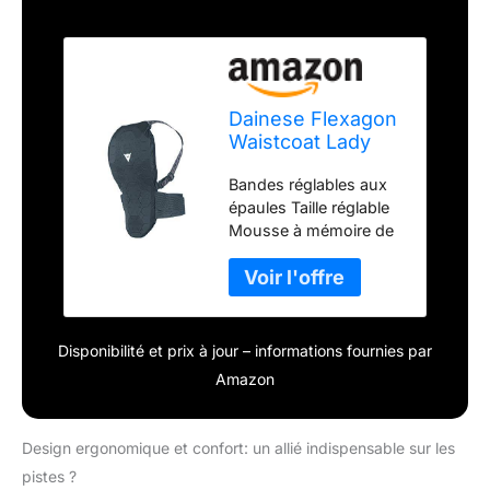
Dainese Flexagon
Waistcoat Lady
Protection de Ski
Bandes réglables aux
Femme - Noir/Noir
épaules Taille réglable
- L
Mousse à mémoire de
forme qui absorbe les
chocs Filet jersey hole
hautement respirable,
résistant à l'usure
Protection du dos
Disponibilité et prix à jour – informations fournies par
technologie flexagon
Amazon
Design ergonomique et confort: un allié indispensable sur les
pistes ?