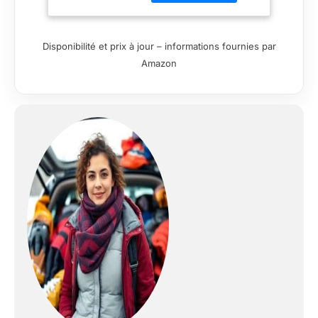
hole hautement
respirable, résistant à
l'usure Protection du
Disponibilité et prix à jour – informations fournies par
dos technologie
Amazon
flexagon