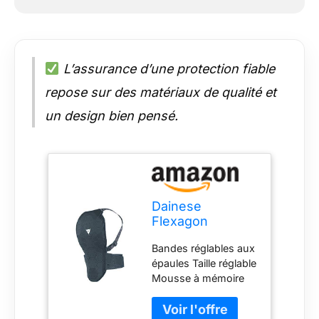
L’assurance d’une protection fiable
repose sur des matériaux de qualité et
un design bien pensé.
Dainese
Flexagon
Waistcoat Lady
Bandes réglables aux
Protection de Ski
épaules Taille réglable
Femme -
Mousse à mémoire
Noir/Noir - L
de forme qui absorbe
les chocs Filet jersey