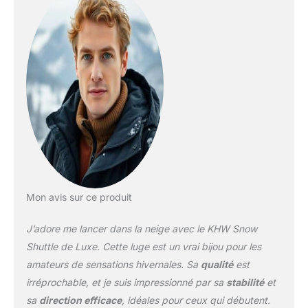
Mon avis sur ce produit
J’adore me lancer dans la neige avec le KHW Snow
Shuttle de Luxe. Cette luge est un vrai bijou pour les
amateurs de sensations hivernales. Sa
qualité
est
irréprochable, et je suis impressionné par sa
stabilité
et
sa
direction efficace
, idéales pour ceux qui débutent.