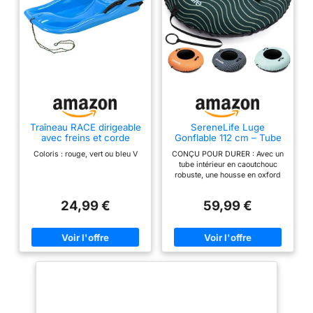
Traîneau RACE dirigeable
SereneLife Luge
avec freins et corde
Gonflable 112 cm – Tube
de Neige Résistant avec
Coloris : rouge, vert ou bleu V
CONÇU POUR DURER : Avec un
Coque Rigide et Housse
tube intérieur en caoutchouc
Oxford – pour Enfants et
robuste, une housse en oxford
Adultes, Vert
renforcée et un fond en PVC
épaissi, ce tube de neige
24,99 €
59,99 €
résiste au froid extrême, offrant
une excellente résistance à
l'usure et une glisse rapide et
fluide sur tous les types de
neige. GONFLAGE &
DÉGONFLAGE RAPIDES : La
valve courte permet un gonflage
rapide avec n'importe quelle
pompe à air standard,
garantissant l'absence de fuites
d'air et une mise en place sans