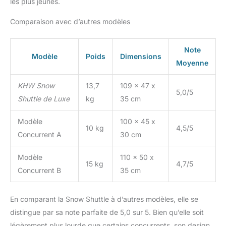
les plus jeunes.
Comparaison avec d’autres modèles
Note
Modèle
Poids
Dimensions
Moyenne
KHW Snow
13,7
109 x 47 x
5,0/5
Shuttle de Luxe
kg
35 cm
Modèle
100 x 45 x
10 kg
4,5/5
Concurrent A
30 cm
Modèle
110 x 50 x
15 kg
4,7/5
Concurrent B
35 cm
En comparant la Snow Shuttle à d’autres modèles, elle se
distingue par sa note parfaite de 5,0 sur 5. Bien qu’elle soit
légèrement plus lourde que certains concurrents, son design