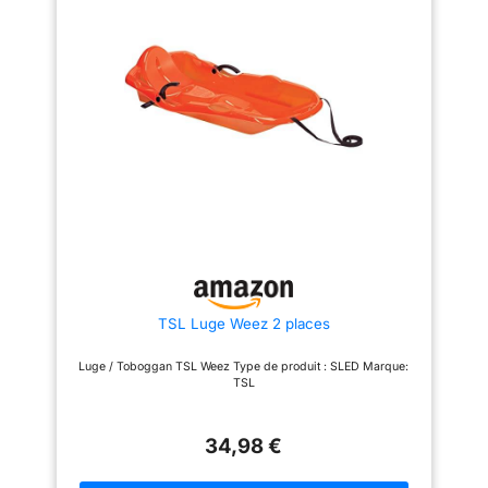
tracas, pour que vous puissiez
commencer à vous amuser plus
rapidement. FUN EN FAMILLE :
Avec un diamètre de 44" et une
capacité de 350 lbs, ce tube de
neige convient aussi bien aux
enfants qu'aux adultes, ce qui
en fait l'équipement idéal pour
des aventures familiales en
tubing et pour créer des
souvenirs hivernaux durables.
LA SÉCURITÉ AVANT TOUT :
Équipé de poignées
ergonomiques et de coutures
renforcées, ce tube de luge
garantit une prise sécurisée,
offrant à la fois sécurité et
contrôle lors des descentes
dans la neige pour tous les
TSL Luge Weez 2 places
âges. PORTABLE : Ce tube de
neige tractable comprend une
sangle de remorquage
Luge / Toboggan TSL Weez Type de produit : SLED Marque:
amovible pour un tirage facile
TSL
en montée. Léger et pliable, il
est facile à ranger dans votre
voiture ou votre placard. Prêt à
l'emploi, facile à transporter,
34,98 €
idéal pour les voyages
hivernaux.