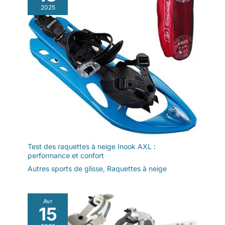
2025
Test des raquettes à neige Inook AXL :
performance et confort
Autres sports de glisse
,
Raquettes à neige
Avr
15