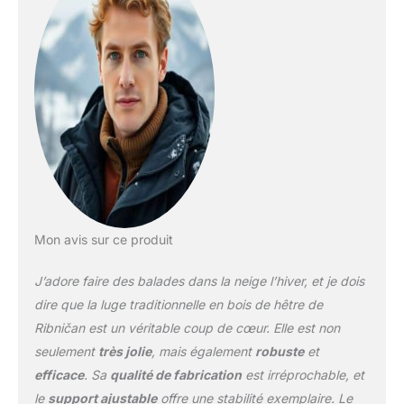
Mon avis sur ce produit
J’adore faire des balades dans la neige l’hiver, et je dois
dire que la luge traditionnelle en bois de hêtre de
Ribničan est un véritable coup de cœur. Elle est non
seulement
très jolie
, mais également
robuste
et
efficace
. Sa
qualité de fabrication
est irréprochable, et
le
support ajustable
offre une stabilité exemplaire. Le