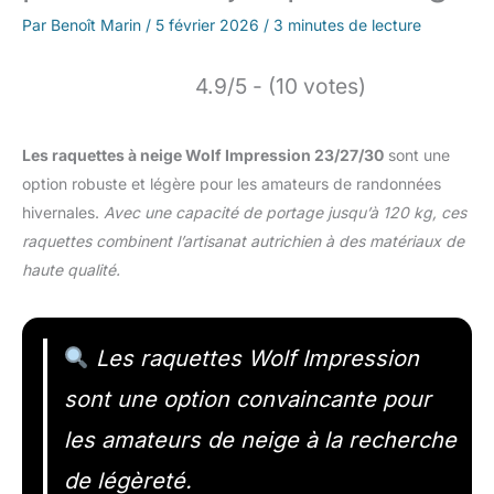
Par
Benoît Marin
/
5 février 2026
/
3 minutes de lecture
4.9/5 - (10 votes)
Les raquettes à neige Wolf Impression 23/27/30
sont une
option robuste et légère pour les amateurs de randonnées
hivernales.
Avec une capacité de portage jusqu’à 120 kg, ces
raquettes combinent l’artisanat autrichien à des matériaux de
haute qualité.
Les raquettes Wolf Impression
sont une option convaincante pour
les amateurs de neige à la recherche
de légèreté.