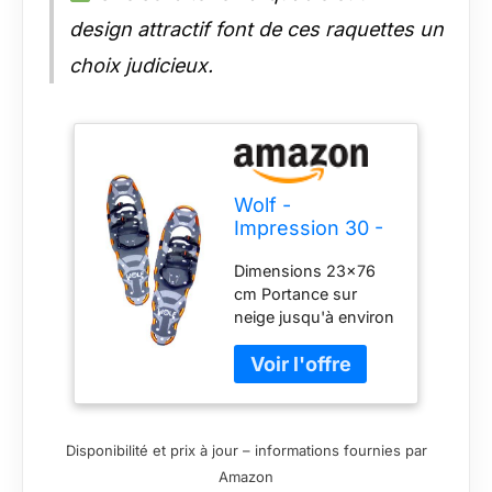
design attractif font de ces raquettes un
choix judicieux.
Wolf -
Impression 30 -
Raquette -
Dimensions 23x76
Raquette à
cm Portance sur
Neige -,
neige jusqu'à environ
23x76cm -
110-120 kg Pour une
Jusqu`à 120kg
longueur de
chaussures d'environ
24-35 cm Environ
1920g la paire Griffes
Disponibilité et prix à jour – informations fournies par
à hypothénars:
Amazon
Dentées et en