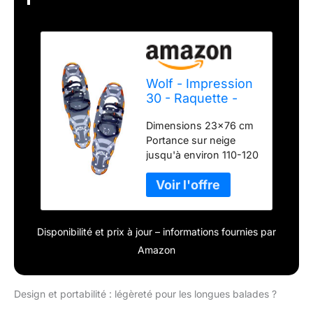
Wolf - Impression
30 - Raquette -
Raquette à Neige
Dimensions 23x76 cm
-, 23x76cm -
Portance sur neige
Jusqu`à 120kg
jusqu'à environ 110-120
kg Pour une longueur
de chaussures
d'environ 24-35 cm
Environ 1920g la paire
Griffes à hypothénars:
Disponibilité et prix à jour – informations fournies par
Dentées et en
Amazon
aluminium de 3mm
d'épaisseur
Design et portabilité : légèreté pour les longues balades ?