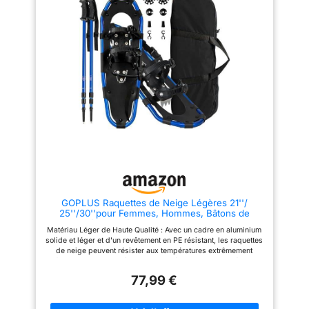
de cliquets doubles réglables,
de cliquets doubles réglables,
ce qui les rend faciles à mettre
ce qui les rend faciles à mettre
et à enlever. Les sangles arrière
et à enlever. Les sangles arrière
robustes maintiennent vos
robustes maintiennent vos
chaussures bien en place,
chaussures bien en place,
assurant une marche contrôlée.
assurant une marche contrôlée.
【Design profilé unique】Avec
【Design profilé unique】Avec
une forme profilée et une queue
une forme profilée et une queue
légèrement relevée, ces
légèrement relevée, ces
raquettes légères offrent une
raquettes légères offrent une
flottabilité maximale et un
flottabilité maximale et un
déplacement rapide à travers
déplacement rapide à travers
les champs de neige. Elles
les champs de neige. Elles
garantissent une glisse facile à
garantissent une glisse facile à
travers la neige, offrant une
travers la neige, offrant une
expérience de marche agréable
expérience de marche agréable
et efficace. 【Longueur réglable
et efficace. 【Longueur réglable
& rangement supplémentaire】
& rangement supplémentaire】
Les bâtons de randonnée inclus
Les bâtons de randonnée inclus
GOPLUS Raquettes de Neige Légères 21''/
sont réglables en longueur (65
sont réglables en longueur (65
25''/30''pour Femmes, Hommes, Bâtons de
cm-135 cm) et équipés de
cm-135 cm) et équipés de
Randonnée Antidérapants Réglables，en Alliage
ressorts amortisseurs, offrant
ressorts amortisseurs, offrant
Matériau Léger de Haute Qualité : Avec un cadre en aluminium
d'Aluminium, Sac de Transport Imperméable
une prise en main confortable.
une prise en main confortable.
solide et léger et d'un revêtement en PE résistant, les raquettes
(Bleu,25'' | 63x21cm)
De plus, la sangle pratique et
De plus, la sangle pratique et
de neige peuvent résister aux températures extrêmement
les clips de rangement assurent
les clips de rangement assurent
froides allant jusqu'à -40℃. Les bâtons de randonnée de
un transport serré et un
un transport serré et un
qualité avec poignées en PVC sont confortables à tenir.
rangement facile, parfaits pour
rangement facile, parfaits pour
77,99 €
Conçues pour Randonnée et Escalade Faciles : La conception
vos aventures en plein air.
vos aventures en plein air.
profilée et l'extrémité légèrement relevée permettent une
【Accessoires riches inclus】
【Accessoires riches inclus】
flottaison maximale et un mouvement rapide dans des
Ce paquet comprend un sac de
Ce paquet comprend un sac de