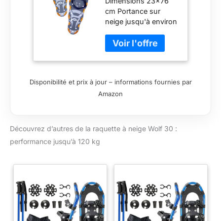
Dimensions 23x76
Raquette à
cm Portance sur
Neige -,
neige jusqu'à environ
23x76cm -
110-120 kg Pour une
Jusqu`à 120kg
longueur de
chaussures d'environ
24-35 cm Environ
1920g la paire Griffes
Disponibilité et prix à jour – informations fournies par
à hypothénars:
Amazon
Dentées et en
aluminium de 3mm
d'épaisseur
Découvrez d’autres de la raquette à neige Wolf 30 :
performance jusqu’à 120 kg