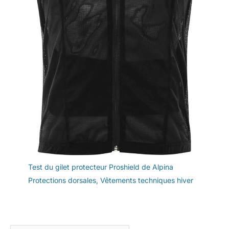
Test du gilet protecteur Proshield de Alpina
Protections dorsales
,
Vêtements techniques hiver