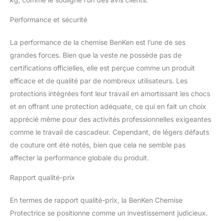
le skateboard,
l'équitation, le vélo ou la
Performance et sécurité
moto, la chemise de
protection est un
La performance de la chemise BenKen est l’une de ses
investissement
grandes forces. Bien que la veste ne possède pas de
nécessaire.
【Rappel】Veuillez
certifications officielles, elle est perçue comme un produit
vérifier attentivement le
efficace et de qualité par de nombreux utilisateurs. Les
tableau des tailles avant
protections intégrées font leur travail en amortissant les chocs
d'acheter.Si vous voulez
et en offrant une protection adéquate, ce qui en fait un choix
être plus à l'aise pendant
apprécié même pour des activités professionnelles exigeantes
l'exercice, vous pouvez
choisir une taille plus
comme le travail de cascadeur. Cependant, de légers défauts
grande. Si vous avez des
de couture ont été notés, bien que cela ne semble pas
questions sur la taille,
affecter la performance globale du produit.
n'hésitez pas à nous
contacter.
Rapport qualité-prix
En termes de rapport qualité-prix, la BenKen Chemise
Protectrice se positionne comme un investissement judicieux.