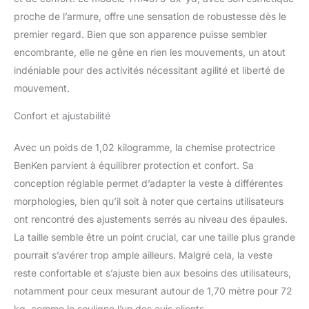
EVA haute densité est
proche de l’armure, offre une sensation de robustesse dès le
fait du matériau 3H de
premier regard. Bien que son apparence puisse sembler
Basf, qui a une grande
encombrante, elle ne gêne en rien les mouvements, un atout
élasticité, résistance à
l'usure, résistance aux
indéniable pour des activités nécessitant agilité et liberté de
chocs et résistance aux
mouvement.
chutes. Les vêtements
de protection utilisent un
Confort et ajustabilité
épais coussin en EVA,
qui peut efficacement
Avec un poids de 1,02 kilogramme, la chemise protectrice
soulager l'impact et vous
BenKen parvient à équilibrer protection et confort. Sa
protéger des blessures
conception réglable permet d’adapter la veste à différentes
pendant l'exercice.
【Confort】L'équipement
morphologies, bien qu’il soit à noter que certains utilisateurs
de protection est léger,
ont rencontré des ajustements serrés au niveau des épaules.
durable, respirant et le
La taille semble être un point crucial, car une taille plus grande
velcro réglable à la taille
pourrait s’avérer trop ample ailleurs. Malgré cela, la veste
peut être ajusté en
fonction de votre taille.
reste confortable et s’ajuste bien aux besoins des utilisateurs,
【Sports divers】 Que
notamment pour ceux mesurant autour de 1,70 mètre pour 72
ce soit le ski, le cyclisme,
kg, comme le souligne l’un des avis clients.