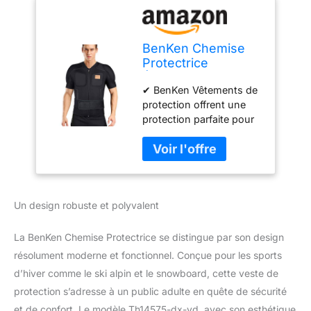
BenKen Chemise
Protectrice
Équipement
✔ BenKen Vêtements de
Protection pour Ski
protection offrent une
Snowboard Moto
protection parfaite pour
Enduro, Veste de
le dos, la colonne
Protection Réglable
vertébrale, les épaules et
Homme
les coudes. Afin de
Femme(Short
maintenir la souplesse
sleeve)
du corps, des coussinets
Un design robuste et polyvalent
épais ne sont pas utilisés
pour la poitrine et les
côtes, ces deux parties
La BenKen Chemise Protectrice se distingue par son design
n'offrent qu'une
résolument moderne et fonctionnel. Conçue pour les sports
protection
d’hiver comme le ski alpin et le snowboard, cette veste de
conventionnelle.
protection s’adresse à un public adulte en quête de sécurité
【Coussin super
protecteur】Le coussin
et de confort. Le modèle Th14575-dx-yd, avec son esthétique