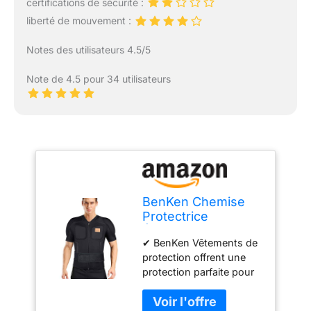
certifications de sécurité :
liberté de mouvement :
Notes des utilisateurs 4.5/5
Note de 4.5 pour 34 utilisateurs
BenKen Chemise
Protectrice
Équipement
✔ BenKen Vêtements de
Protection pour Ski
protection offrent une
Snowboard Moto
protection parfaite pour
Enduro, Veste de
le dos, la colonne
Protection Réglable
vertébrale, les épaules et
Homme