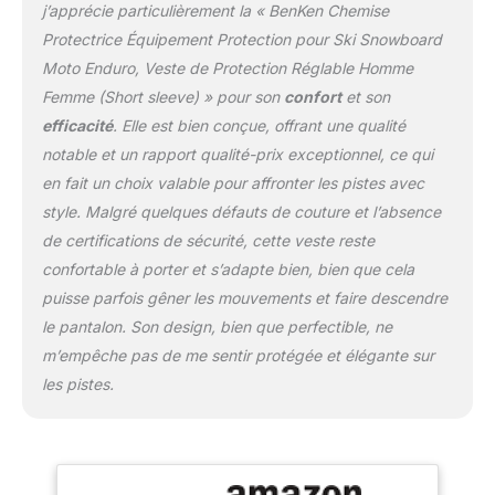
j’apprécie particulièrement la « BenKen Chemise
protéger des blessures
Protectrice Équipement Protection pour Ski Snowboard
pendant l'exercice.
Moto Enduro, Veste de Protection Réglable Homme
【Confort】L'équipement
de protection est léger,
Femme (Short sleeve) » pour son
confort
et son
durable, respirant et le
efficacité
. Elle est bien conçue, offrant une qualité
velcro réglable à la taille
notable et un rapport qualité-prix exceptionnel, ce qui
peut être ajusté en
en fait un choix valable pour affronter les pistes avec
fonction de votre taille.
【Sports divers】 Que
style. Malgré quelques défauts de couture et l’absence
ce soit le ski, le cyclisme,
de certifications de sécurité, cette veste reste
le skateboard,
confortable à porter et s’adapte bien, bien que cela
l'équitation, le vélo ou la
puisse parfois gêner les mouvements et faire descendre
moto, la chemise de
protection est un
le pantalon. Son design, bien que perfectible, ne
investissement
m’empêche pas de me sentir protégée et élégante sur
nécessaire.
les pistes.
【Rappel】Veuillez
vérifier attentivement le
tableau des tailles avant
d'acheter.Si vous voulez
être plus à l'aise pendant