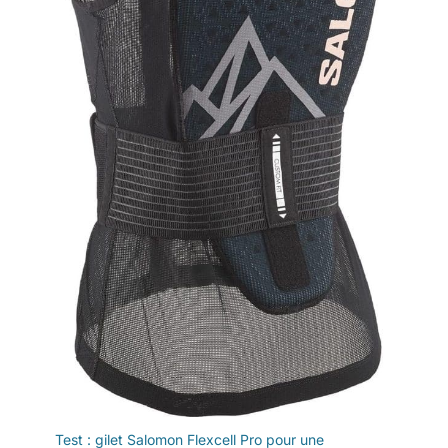
【 Mesure sur mesure 】 : avec six tailles disponibles allant de
XS à XXL, notre combinaison chirurgicale pour chien s'adapte
à toutes les tailles de chiens, des races petites et grandes.
Pour garantir un ajustement parfait pour votre ami à poils
longs, veuillez consulter notre tableau des tailles ou contacter
notre équipe avant de passer commande. Portez une attention
particulière aux mesures telles que la longueur du dos et la
circonférence du cou pour un ajustement précis qui maximise
le confort et l'efficacité
Test : gilet Salomon Flexcell Pro pour une