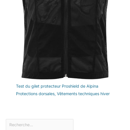
Test du gilet protecteur Proshield de Alpina
Protections dorsales
,
Vêtements techniques hiver