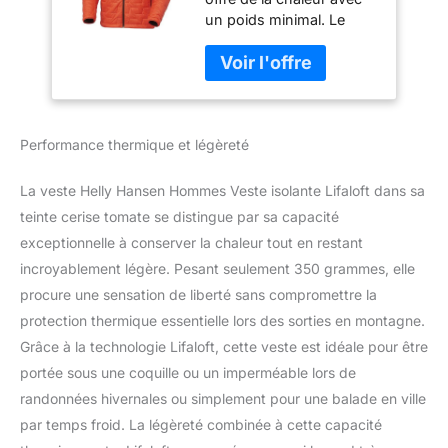
un poids minimal. Le
cordon de serrage
réglable à l’ourlet offre un
ajustement sur mesure.
Les poches pour les
mains brossées offrent à
Performance thermique et légèreté
la fois chaleur et
rangement. Les poignets
élastiques empêchent
La veste Helly Hansen Hommes Veste isolante Lifaloft dans sa
l’air froid de pénétrer
teinte cerise tomate se distingue par sa capacité
dans les manches. Les
exceptionnelle à conserver la chaleur tout en restant
poignets élastiques
incroyablement légère. Pesant seulement 350 grammes, elle
empêchent l’air froid de
pénétrer dans les
procure une sensation de liberté sans compromettre la
manches.
protection thermique essentielle lors des sorties en montagne.
Grâce à la technologie Lifaloft, cette veste est idéale pour être
portée sous une coquille ou un imperméable lors de
randonnées hivernales ou simplement pour une balade en ville
par temps froid. La légèreté combinée à cette capacité