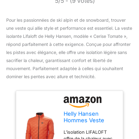
5/5 - (9 votes)
Pour les passionnées de ski alpin et de snowboard, trouver
une veste qui allie style et performance est essentiel. La veste
isolante Lifaloft de Helly Hansen, modèle « Cerise Tomate »,
répond parfaitement à cette exigence. Conçue pour affronter
les pistes avec élégance, elle offre une isolation légère sans
sacrifier la chaleur, garantissant confort et liberté de
mouvement. Parfaitement adaptée à celles qui souhaitent
dominer les pentes avec allure et technicité.
Helly Hansen
Hommes Veste
isolante Lifaloft,
L’isolation LIFALOFT
Cerise Tomate, S
offre de la chaleur avec