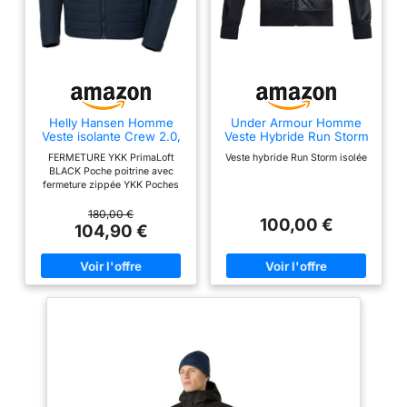
Helly Hansen Homme
Under Armour Homme
Veste isolante Crew 2.0,
Veste Hybride Run Storm
Bleu Marine, L
Isolée, Black, L
FERMETURE YKK PrimaLoft
Veste hybride Run Storm isolée
BLACK Poche poitrine avec
fermeture zippée YKK Poches
avec doublure grattée Items
delivered: 1x Helly Hansen
180,00 €
100,00 €
Mens Crew Insulator Jacket 20
104,90 €
- Insulator NAVY L L’isolation
légère PrimaLoft offre de la
chaleur sans restreindre les
mouvements Les poches pour
les mains avec doublure
brossée offrent un rangement
confortable pour les mains ou
les petits objets La boucle de
suspension externe permet un
rangement facile et un accès
rapide Les poches poitrine avec
fermetures éclair YKK gardent
les objets de valeur en sécurité