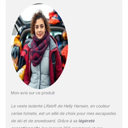
la fois chaleur et
rangement. Les poignets
élastiques empêchent
l’air froid de pénétrer
dans les manches. Les
poignets élastiques
empêchent l’air froid de
pénétrer dans les
manches.
Mon avis sur ce produit
La veste isolante Lifaloft de Helly Hansen, en couleur
cerise tomate, est un allié de choix pour mes escapades
de ski et de snowboard. Grâce à sa
légèreté