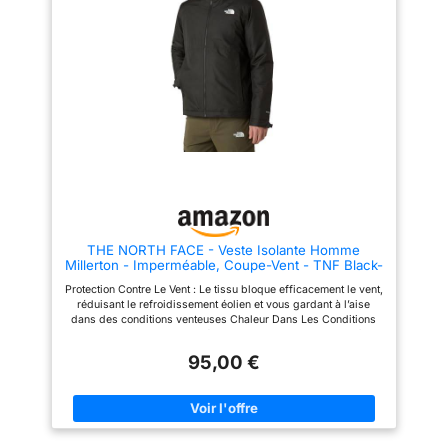
pendant les activités de plein
air Le logo imprimé HH ajoute
un style reconnaissable et
l’authenticité de la marque
THE NORTH FACE - Veste Isolante Homme
Millerton - Imperméable, Coupe-Vent - TNF Black-
NPF - S
Protection Contre Le Vent : Le tissu bloque efficacement le vent,
réduisant le refroidissement éolien et vous gardant à l’aise
dans des conditions venteuses Chaleur Dans Les Conditions
Humides : L’isolation synthétique vous garde au chaud même
lorsque le temps est humide, assurant un confort fiable Design
95,00 €
Respirant : La circulation de l'air à travers le tissu aide à
réguler la température corporelle, parfait pour les activités
actives dans des climats variés Barrière Imperméable: Le tissu
DryVent offre un bouclier impénétrable contre la pluie et la
neige, permet de rester bien au sec par tous les temps Facile À
Porter, Facile À Entretenir : Lavable en machine avec un