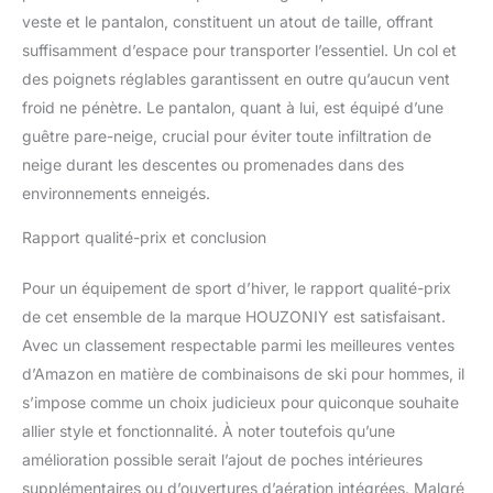
veste et le pantalon, constituent un atout de taille, offrant
au chaud pendant l'hiver
; le tissu résistant à
suffisamment d’espace pour transporter l’essentiel. Un col et
l'abrasion et aux
des poignets réglables garantissent en outre qu’aucun vent
déchirures n'est pas
froid ne pénètre. Le pantalon, quant à lui, est équipé d’une
facile à user. Occasion :
guêtre pare-neige, crucial pour éviter toute infiltration de
Convient pour le ski, le
patinage, le
neige durant les descentes ou promenades dans des
snowskating, l'escalade,
environnements enneigés.
la randonnée, la pêche, le
camping, la montagne, le
Rapport qualité-prix et conclusion
tourisme, les sports de
neige, les sports de plein
Pour un équipement de sport d’hiver, le rapport qualité-prix
air ensoleillés, la neige, le
de cet ensemble de la marque HOUZONIY est satisfaisant.
vent, les nuages ou les
Avec un classement respectable parmi les meilleures ventes
jours de pluie.
d’Amazon en matière de combinaisons de ski pour hommes, il
s’impose comme un choix judicieux pour quiconque souhaite
allier style et fonctionnalité. À noter toutefois qu’une
amélioration possible serait l’ajout de poches intérieures
supplémentaires ou d’ouvertures d’aération intégrées. Malgré