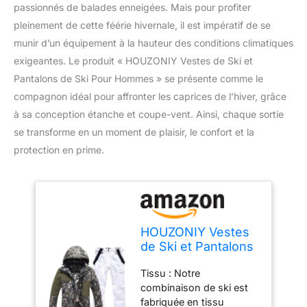
passionnés de balades enneigées. Mais pour profiter
pleinement de cette féérie hivernale, il est impératif de se
munir d’un équipement à la hauteur des conditions climatiques
exigeantes. Le produit « HOUZONIY Vestes de Ski et
Pantalons de Ski Pour Hommes » se présente comme le
compagnon idéal pour affronter les caprices de l’hiver, grâce
à sa conception étanche et coupe-vent. Ainsi, chaque sortie
se transforme en un moment de plaisir, le confort et la
protection en prime.
HOUZONIY Vestes
de Ski et Pantalons
de Ski Pour
Tissu : Notre
Hommes Vent
combinaison de ski est
Étanche Ensemble
fabriquée en tissu
Ski Deux Pièces