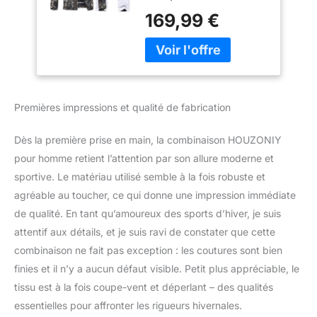
polyester imperméable,
Ensemble De
169,99 €
en velours doux et
Pantalons De
confortable de haute
Vestes De Ski pour
qualité ; excellente
Les Sports
fonction thermique
d'hiver(359+Blanc
même après plusieurs
L)
lavages. Design : La
Premières impressions et qualité de fabrication
veste de snowboard
pour homme est dotée
Dès la première prise en main, la combinaison HOUZONIY
d'un chapeau amovible,
d'un col coupe-vent
pour homme retient l’attention par son allure moderne et
rehaussé et de poches
sportive. Le matériau utilisé semble à la fois robuste et
zippées aux poignets. Le
agréable au toucher, ce qui donne une impression immédiate
pantalon de ski pour
de qualité. En tant qu’amoureux des sports d’hiver, je suis
homme est doté d'une
attentif aux détails, et je suis ravi de constater que cette
sangle amovible, d'une
fermeture à glissière
combinaison ne fait pas exception : les coutures sont bien
imperméable et d'un
finies et il n’y a aucun défaut visible. Petit plus appréciable, le
velcro, d'un tissu double
tissu est à la fois coupe-vent et déperlant – des qualités
couche résistant à la
essentielles pour affronter les rigueurs hivernales.
neige et chaud.