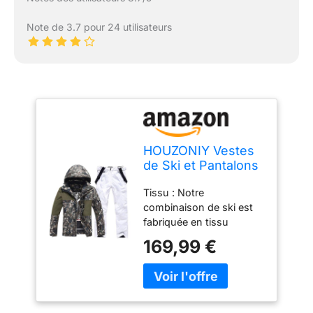
Note de 3.7 pour 24 utilisateurs
HOUZONIY Vestes
de Ski et Pantalons
de Ski Pour
Tissu : Notre
Hommes Vent
combinaison de ski est
Étanche Ensemble
fabriquée en tissu
Ski Deux Pièces
polyester imperméable,
Ensemble De
169,99 €
en velours doux et
Pantalons De
confortable de haute
Vestes De Ski pour
qualité ; excellente
Les Sports
fonction thermique
d'hiver(359+Blanc
même après plusieurs
L)