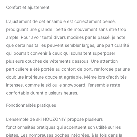
Imperméable : Utilisant
Confort et ajustement
une technologie de tissu
imperméable de haute
performance, avec des
L’ajustement de cet ensemble est correctement pensé,
coutures entièrement
prodiguant une grande liberté de mouvement sans être trop
scellées garantissant que
ample. Pour avoir testé divers modèles par le passé, je note
le vent ne pénètre pas
que certaines tailles peuvent sembler larges, une particularité
dans les couches, pour
qui pourrait convenir à ceux qui souhaitent superposer
bloquer efficacement
l'invasion de la pluie et
plusieurs couches de vêtements dessous. Une attention
de la neige, afin
particulière a été portée au confort de port, renforcée par une
d'empêcher l'infiltration
doublure intérieure douce et agréable. Même lors d’activités
de l'eau. Convient à tous
intenses, comme le ski ou le snowboard, l’ensemble reste
les sports de plein air par
temps de pluie et de
confortable durant plusieurs heures.
neige. Chaud : Doublé
d'un velours doux et
Fonctionnalités pratiques
confortable de haute
qualité, le tissu à trois
L’ensemble de ski HOUZONIY propose plusieurs
couches aide à
fonctionnalités pratiques qui accentuent son utilité sur les
conserver la température
pistes. Les nombreuses poches intégrées, à la fois dans la
du corps, vous gardant