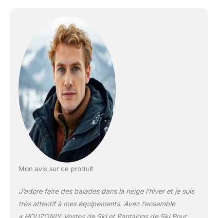
lavages. Design : La
veste de snowboard
pour homme est dotée
d'un chapeau amovible,
d'un col coupe-vent
rehaussé et de poches
zippées aux poignets. Le
pantalon de ski pour
homme est doté d'une
sangle amovible, d'une
fermeture à glissière
imperméable et d'un
velcro, d'un tissu double
couche résistant à la
neige et chaud.
Imperméable : Utilisant
Mon avis sur ce produit
une technologie de tissu
imperméable de haute
J’adore faire des balades dans la neige l’hiver et je suis
performance, avec des
coutures entièrement
très attentif à mes équipements. Avec l’ensemble
scellées garantissant que
« HOUZONIY Vestes de Ski et Pantalons de Ski Pour