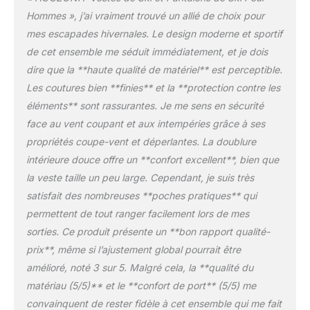
le vent ne pénètre pas
Hommes », j’ai vraiment trouvé un allié de choix pour
dans les couches, pour
mes escapades hivernales. Le design moderne et sportif
bloquer efficacement
l'invasion de la pluie et
de cet ensemble me séduit immédiatement, et je dois
de la neige, afin
dire que la **haute qualité de matériel** est perceptible.
d'empêcher l'infiltration
Les coutures bien **finies** et la **protection contre les
de l'eau. Convient à tous
éléments** sont rassurantes. Je me sens en sécurité
les sports de plein air par
temps de pluie et de
face au vent coupant et aux intempéries grâce à ses
neige. Chaud : Doublé
propriétés coupe-vent et déperlantes. La doublure
d'un velours doux et
intérieure douce offre un **confort excellent**, bien que
confortable de haute
la veste taille un peu large. Cependant, je suis très
qualité, le tissu à trois
couches aide à
satisfait des nombreuses **poches pratiques** qui
conserver la température
permettent de tout ranger facilement lors de mes
du corps, vous gardant
sorties. Ce produit présente un **bon rapport qualité-
au chaud pendant l'hiver
prix**, même si l’ajustement global pourrait être
; le tissu résistant à
amélioré, noté 3 sur 5. Malgré cela, la **qualité du
l'abrasion et aux
déchirures n'est pas
matériau (5/5)** et le **confort de port** (5/5) me
facile à user. Occasion :
convainquent de rester fidèle à cet ensemble qui me fait