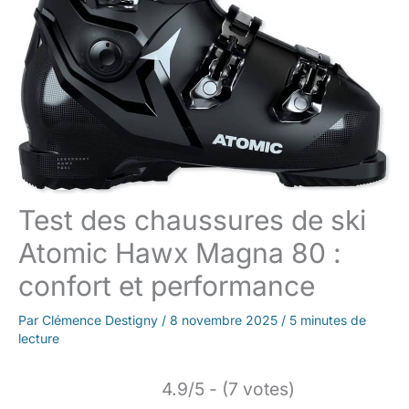
Test des chaussures de ski
Atomic Hawx Magna 80 :
confort et performance
Par
Clémence Destigny
/
8 novembre 2025
/
5 minutes de
lecture
4.9/5 - (7 votes)