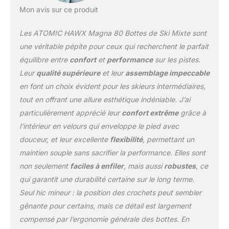
sans pour autant
Mon avis sur ce produit
compromettre la stabilité
aux endroits clés
Les ATOMIC HAWX Magna 80 Bottes de Ski Mixte sont
Memory Fit : grâce à
une véritable pépite pour ceux qui recherchent le parfait
l'ajustement thermique
équilibre entre
confort
et
performance
sur les pistes.
des chaussures de ski, la
Leur
qualité supérieure
et leur
assemblage impeccable
coque et le chausson se
règlent individuellement ;
en font un choix évident pour les skieurs intermédiaires,
Le chausson Select
tout en offrant une allure esthétique indéniable. J’ai
Bronze vous procure en
particulièrement apprécié leur
confort extrême
grâce à
outre une chaleur
l’intérieur en velours qui enveloppe le pied avec
constante Atomic : en
tant qu'entreprise
douceur, et leur excellente
flexibilité
, permettant un
familiale, le
maintien souple sans sacrifier la performance. Elles sont
développement durable
non seulement
faciles à enfiler
, mais aussi
robustes
, ce
et l'innovation sont au
qui garantit une durabilité certaine sur le long terme.
cœur de nos
préoccupations ;
Seul hic mineur : la position des crochets peut sembler
découvrez les autres
gênante pour certains, mais ce détail est largement
produits de notre gamme
compensé par l’ergonomie générale des bottes. En
pour une expérience de