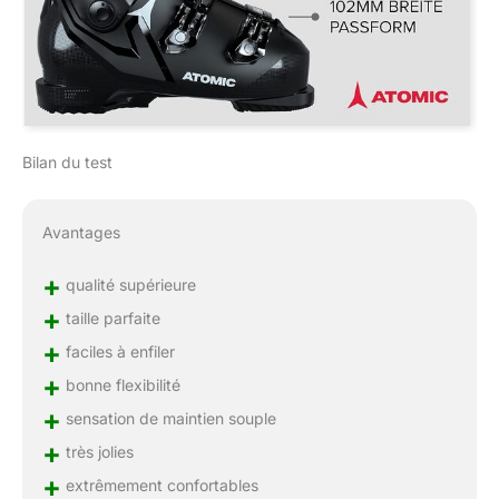
Bilan du test
Avantages
+
qualité supérieure
+
taille parfaite
+
faciles à enfiler
+
bonne flexibilité
+
sensation de maintien souple
+
très jolies
+
extrêmement confortables