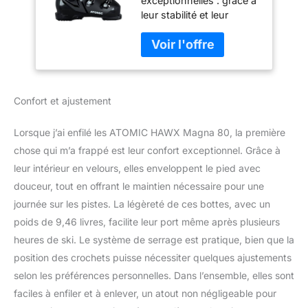
exceptionnelles : grâce à
Adulte,
leur stabilité et leur
Noir/Blanc/Rouge,
flexibilité, nos
Coupe De 102 mm
chaussures de ski pour
De Large,
hommes et femmes
Construction Stable
offrent les meilleures
Prolite, Memory Fit
performances ; Ainsi,
Pour Un Ajustement
Confort et ajustement
votre expérience de ski
Précis
se déroulera en toute
sécurité et sera
Lorsque j’ai enfilé les ATOMIC HAWX Magna 80, la première
inoubliable Flexibles et
chose qui m’a frappé est leur confort exceptionnel. Grâce à
confortables : grâce à la
leur intérieur en velours, elles enveloppent le pied avec
souplesse du flex et au
douceur, tout en offrant le maintien nécessaire pour une
spoiler amovible sur le
collier, les chaussures de
journée sur les pistes. La légèreté de ces bottes, avec un
ski offrent une flexibilité
poids de 9,46 livres, facilite leur port même après plusieurs
agréable ainsi que le
heures de ski. Le système de serrage est pratique, bien que la
confort nécessaire
position des crochets puisse nécessiter quelques ajustements
Construction Prolite : le
design innovant rend les
selon les préférences personnelles. Dans l’ensemble, elles sont
chaussures de ski
faciles à enfiler et à enlever, un atout non négligeable pour
particulièrement légères