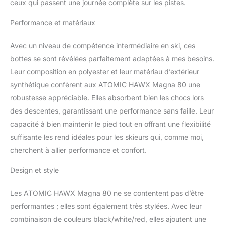
ceux qui passent une journée complète sur les pistes.
sans pour autant
compromettre la stabilité
Performance et matériaux
aux endroits clés
Memory Fit : grâce à
Avec un niveau de compétence intermédiaire en ski, ces
l'ajustement thermique
bottes se sont révélées parfaitement adaptées à mes besoins.
des chaussures de ski, la
coque et le chausson se
Leur composition en polyester et leur matériau d’extérieur
règlent individuellement ;
synthétique confèrent aux ATOMIC HAWX Magna 80 une
Le chausson Select
robustesse appréciable. Elles absorbent bien les chocs lors
Bronze vous procure en
des descentes, garantissant une performance sans faille. Leur
outre une chaleur
constante Atomic : en
capacité à bien maintenir le pied tout en offrant une flexibilité
tant qu'entreprise
suffisante les rend idéales pour les skieurs qui, comme moi,
familiale, le
cherchent à allier performance et confort.
développement durable
et l'innovation sont au
Design et style
cœur de nos
préoccupations ;
Les ATOMIC HAWX Magna 80 ne se contentent pas d’être
découvrez les autres
performantes ; elles sont également très stylées. Avec leur
produits de notre gamme
pour une expérience de
combinaison de couleurs black/white/red, elles ajoutent une