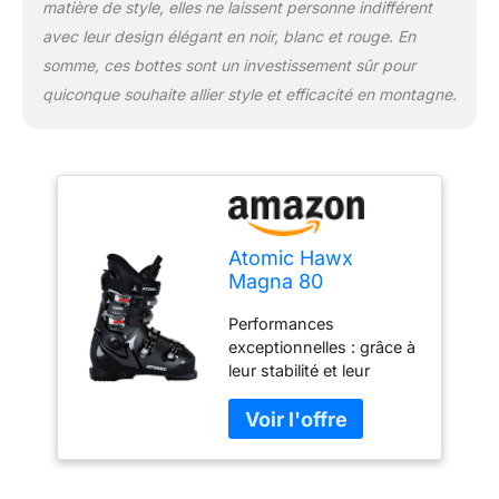
matière de style, elles ne laissent personne indifférent
ski parfaite ; WeareSkiing
avec leur design élégant en noir, blanc et rouge. En
somme, ces bottes sont un investissement sûr pour
quiconque souhaite allier style et efficacité en montagne.
Atomic Hawx
Magna 80
Chaussures De Ski,
Performances
Pointure 43,5-44,
exceptionnelles : grâce à
Adulte,
leur stabilité et leur
Noir/Blanc/Rouge,
flexibilité, nos
Coupe De 102 mm
chaussures de ski pour
De Large,
hommes et femmes
Construction Stable
offrent les meilleures
Prolite, Memory Fit
performances ; Ainsi,
Pour Un Ajustement