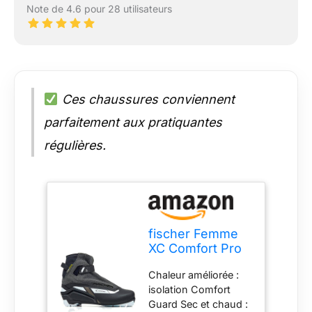
Note de 4.6 pour 28 utilisateurs
Ces chaussures conviennent
parfaitement aux pratiquantes
régulières.
fischer Femme
XC Comfort Pro
Chaussures de
Chaleur améliorée :
Ski de Fond, Uni,
isolation Comfort
EU 39
Guard Sec et chaud :