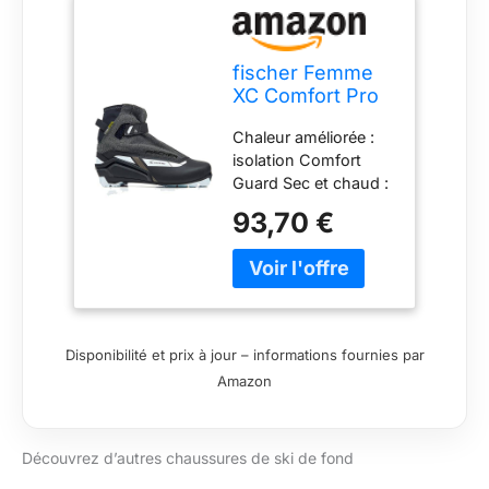
fischer Femme
XC Comfort Pro
Chaussures de
Chaleur améliorée :
Ski de Fond, Uni,
isolation Comfort
EU 39
Guard Sec et chaud :
membrane respirante
93,70 €
triple F Support de
cheville : fonction
stabilisateur
Disponibilité et prix à jour – informations fournies par
Amazon
Découvrez d’autres chaussures de ski de fond