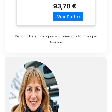
membrane respirante
93,70 €
triple F Support de
cheville : fonction
stabilisateur
Disponibilité et prix à jour – informations fournies par
Amazon