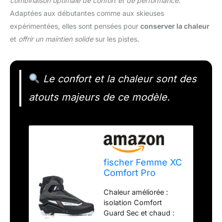
combinaison optimale de confort et de performance
.
Adaptées aux débutantes comme aux skieuses
expérimentées, elles sont pensées pour
conserver la chaleur
et
offrir un maintien solide
sur les pistes.
Le confort et la chaleur sont des
atouts majeurs de ce modèle.
fischer Femme XC
Comfort Pro
Chaussures de
Chaleur améliorée :
Ski de Fond, Uni,
isolation Comfort
EU 39
Guard Sec et chaud :