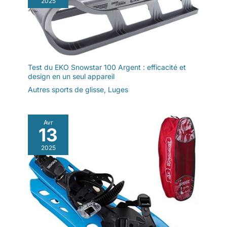
2025
soutiennent le coup de pied
lisse ; le profil est antidérapant
et autonettoyant ; mélange de
matériaux 2K-Desmopan pour
une meilleure performance de
ski
Test du EKO Snowstar 100 Argent : efficacité et
design en un seul appareil
Autres sports de glisse
,
Luges
Avr
13
2025