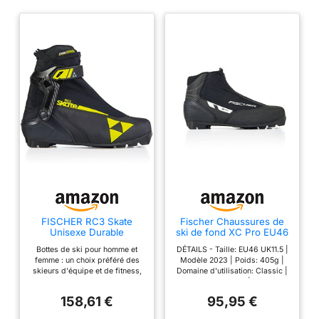
FISCHER RC3 Skate
Fischer Chaussures de
Unisexe Durable
ski de fond XC Pro EU46
Résistant aux intempéries
UK11.5 Bottes de ski 2023
Bottes de ski pour homme et
DÉTAILS - Taille: EU46 UK11.5 |
Protection Stable Isolé
pour reliure NNN
femme : un choix préféré des
Modèle 2023 | Poids: 405g |
Chaussures de Ski de
skieurs d'équipe et de fitness,
Domaine d'utilisation: Classic |
Course Nordique Race
la chaussure de ski RC3 Skate
Couleur: noir/blanc Équipement
Skating 39
offre une performance solide et
– Semelle : Turnamic Touring |
158,61 €
95,95 €
une valeur ; la membrane Triple
Chaussures Flex : Soft
F empêche l'eau et la neige de
Technologie : Fischer Fresh.