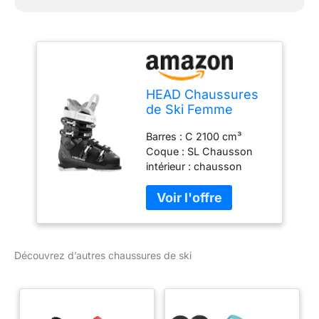
HEAD Chaussures
de Ski Femme
Advant Edge 65 W
Barres : C 2100 cm³
Skischuhe,
Coque : SL Chausson
Noir/Anthracite, 265
intérieur : chausson
confortable, semelle
sport frame, fermeture
Velcro de 30 mm Boucles
: 4 boucles en plastique
micro-réglables, 1 cliquet
Découvrez d’autres chaussures de ski
super macro, boucle
légère