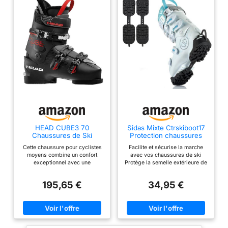
HEAD CUBE3 70
Sidas Mixte Ctrskiboot17
Chaussures de Ski
Protection chaussures
Hommes Skischuhe,
ski, Noir, Taille unique EU
Cette chaussure pour cyclistes
Facilite et sécurise la marche
Noir/Anthracite, 290
moyens combine un confort
avec vos chaussures de ski
exceptionnel avec une
Protège la semelle extérieure de
manipulation simple et des
vos chaussures de ski Petits
performances HEAD éprouvées
crampons intégrés pour plus
195,65 €
34,95 €
; un mélange qui permet de
d'adhérance Caoutchouc souple
progresser rapidement et sans
et résistant - Longueur ajustable
stress Technologie Form-Fit
- Taille unique
Boucles et sangle micro-
réglables pour un rebond
optimisé Le mécanisme