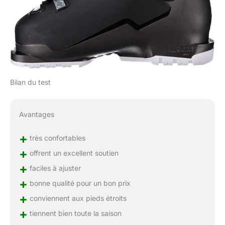
Bilan du test
Avantages
+
très confortables
+
offrent un excellent soutien
+
faciles à ajuster
+
bonne qualité pour un bon prix
+
conviennent aux pieds étroits
+
tiennent bien toute la saison