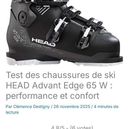
Test des chaussures de ski
HEAD Advant Edge 65 W :
performance et confort
Par
Clémence Destigny
/
26 novembre 2025
/
4 minutes de
lecture
4.8/5 - (6 votes)