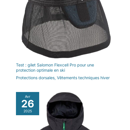
réglable et une bande
élastique pour
garantir un
ajustement parfait.
Convient également
pour les hommes
avec de petites
mains. Les moufles
de ski avec doublure
intérieure sont
parfaites pour les
Test : gilet Salomon Flexcell Pro pour une
voyages de neige, le
protection optimale en ski
ski, le snowboard, la
Protections dorsales
,
Vêtements techniques hiver
motoneige, le
déneigement, le
grattage de glace, la
Avr
randonnée enneigée,
26
la promenade du
chien, le cyclisme, la
2025
conduite, la course,
la randonnée, la
moto, l'escalade sur