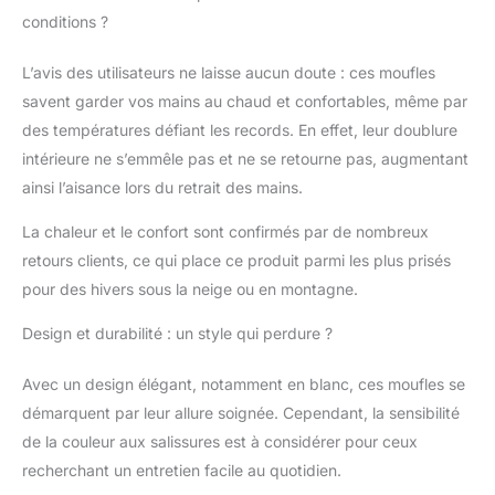
de sorte que les gants
conditions ?
de ski ont d'excellentes
propriétés
L’avis des utilisateurs ne laisse aucun doute : ces moufles
imperméables et
savent garder vos mains au chaud et confortables, même par
coupe-vent
des températures défiant les records. En effet, leur doublure
Antidérapantes et
résistantes à l'usure :
intérieure ne s’emmêle pas et ne se retourne pas, augmentant
les moufles de ski sont
ainsi l’aisance lors du retrait des mains.
fabriquées en cuir PU
pleine paume, bonne
La chaleur et le confort sont confirmés par de nombreux
résistance à l'usure,
retours clients, ce qui place ce produit parmi les plus prisés
durables pour plusieurs
pour des hivers sous la neige ou en montagne.
saisons de ski. Sûr et
antidérapant lorsque
Design et durabilité : un style qui perdure ?
vous tenez des bâtons
de ski, des pelles à
Avec un design élégant, notamment en blanc, ces moufles se
neige, des grattoirs à
glace. La compatibilité
démarquent par leur allure soignée. Cependant, la sensibilité
avec l'écran tactile du
de la couleur aux salissures est à considérer pour ceux
pouce de la moufle est
recherchant un entretien facile au quotidien.
un excellent plus pour