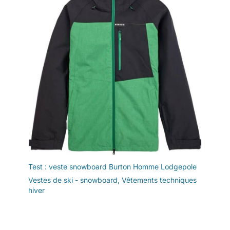
glace, le vélo, le golf,
la promenade des
animaux de
compagnie
Test : veste snowboard Burton Homme Lodgepole
Vestes de ski - snowboard
,
Vêtements techniques
hiver