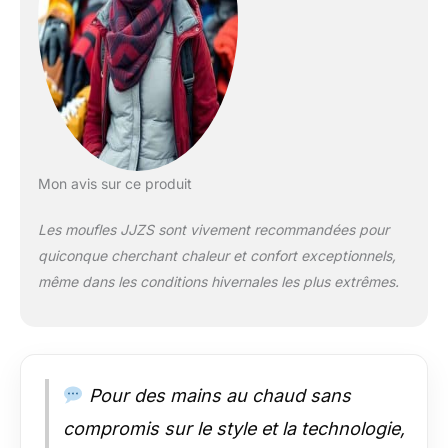
mains. Ils gardent
vos mains au chaud
et au sec et en même
temps ne sont pas
encombrants
Imperméable et
respirant : les
moufles de ski sont
conçues avec une
Mon avis sur ce produit
isolation thermique,
super chaudes par
Les moufles JJZS sont vivement recommandées pour
temps extrêmement
quiconque cherchant chaleur et confort exceptionnels,
froid. La doublure
intérieure douce des
même dans les conditions hivernales les plus extrêmes.
gants offre plus de
chaleur, une
excellente
perméabilité à
l'humidité et
Pour des mains au chaud sans
respirabilité, elle
empêche l'eau ou la
compromis sur le style et la technologie,
sueur de sortir, garde