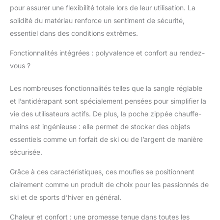
pour assurer une flexibilité totale lors de leur utilisation. La
respirant : les moufles
de ski sont conçues
solidité du matériau renforce un sentiment de sécurité,
avec une isolation
essentiel dans des conditions extrêmes.
thermique, super
chaudes par temps
Fonctionnalités intégrées : polyvalence et confort au rendez-
extrêmement froid. La
vous ?
doublure intérieure
douce des gants offre
Les nombreuses fonctionnalités telles que la sangle réglable
plus de chaleur, une
et l’antidérapant sont spécialement pensées pour simplifier la
excellente perméabilité
à l'humidité et
vie des utilisateurs actifs. De plus, la poche zippée chauffe-
respirabilité, elle
mains est ingénieuse : elle permet de stocker des objets
empêche l'eau ou la
essentiels comme un forfait de ski ou de l’argent de manière
sueur de sortir, garde
sécurisée.
les mains au chaud et
au sec toute la journée.
Grâce à ces caractéristiques, ces moufles se positionnent
Le tissu extérieur est
clairement comme un produit de choix pour les passionnés de
fabriqué en tissu
résistant à l'eau avec le
ski et de sports d’hiver en général.
sac imperméable
intégré sans couture,
Chaleur et confort : une promesse tenue dans toutes les