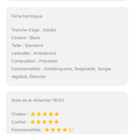
pour les hommes avec
de petites mains. Les
Fiche technique
moufles de ski avec
doublure intérieure
sont parfaites pour les
Tranche d’âge : Adulte
voyages de neige, le
Couleur : Blanc
ski, le snowboard, la
Taille : Standard
motoneige, le
Latéralité : Ambidextre
déneigement, le
grattage de glace, la
Composition : Polyester
randonnée enneigée, la
Fonctionnalités : Antidérapante, Respirable, Sangle
promenade du chien, le
réglable, Étanche
cyclisme, la conduite, la
course, la randonnée,
la moto, l'escalade sur
glace, le vélo, le golf, la
Note de la rédaction 18/20
promenade des
animaux de compagnie
Chaleur :
Confort :
Fonctionnalités :