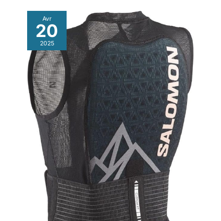
des cartes de
numérisation, des
Avr
20
clés, des cartes de
crédit, des espèces,
2025
des billets et d'autres
cartes. Gants de ski
vraiment bien faits
pour l'hiver. Prenez-le
et commencez votre
voyage de ski dès
maintenant ;
Indispensables pour
les voyages de ski :
ces gants de ski
d'hiver n'ont qu'une
seule taille,
recommandées par
priorité pour les
femmes et les jeunes,
nous ajoutons une
sangle de poignet