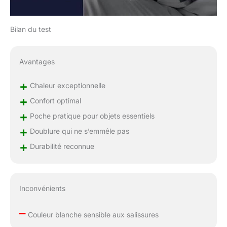
crédit, des espèces,
des billets et d'autres
Bilan du test
cartes. Gants de ski
vraiment bien faits pour
l'hiver. Prenez-le et
Avantages
commencez votre
voyage de ski dès
+
maintenant ;
Chaleur exceptionnelle
Indispensables pour
+
Confort optimal
les voyages de ski : ces
+
Poche pratique pour objets essentiels
gants de ski d'hiver
n'ont qu'une seule
+
Doublure qui ne s’emmêle pas
taille, recommandées
+
Durabilité reconnue
par priorité pour les
femmes et les jeunes,
nous ajoutons une
sangle de poignet
Inconvénients
réglable et une bande
élastique pour garantir
–
un ajustement parfait.
Couleur blanche sensible aux salissures
Convient également