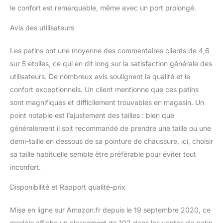
et adaptées aux
le confort est remarquable, même avec un port prolongé.
manœuvres simples à
intermédiaires. La lame
Avis des utilisateurs
est rivetée à une semelle
extérieure stylisée en
Les patins ont une moyenne des commentaires clients de 4,6
PVC pour plus de sûreté
sur 5 étoiles, ce qui en dit long sur la satisfaction générale des
et un entretien facile.
TROUVER SA POINTURE
utilisateurs. De nombreux avis soulignent la qualité et le
: Les patineurs
confort exceptionnels. Un client mentionne que ces patins
expérimentés préfèrent
sont magnifiques et difficilement trouvables en magasin. Un
généralement des patins
point notable est l’ajustement des tailles : bien que
plutôt serrés tandis que
les débutants optent
généralement il soit recommandé de prendre une taille ou une
pour des modèles plus
demi-taille en dessous de sa pointure de chaussure, ici, choisir
amples. Placez une
sa taille habituelle semble être préférable pour éviter tout
feuille de papier vierge au
inconfort.
sol contre un mur et
posez-y votre pied, le
Disponibilité et Rapport qualité-prix
talon contre le mur.
Tracez votre orteil le plus
Mise en ligne sur Amazon.fr depuis le 19 septembre 2020, ce
long sur la feuille. Prenez
la mesure de la plus
modèle affiche un classement de 102 dans les ventes de patin