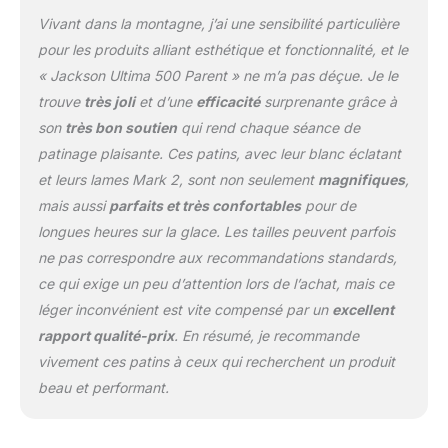
mesh doublées de
Vivant dans la montagne, j’ai une sensibilité particulière
mousse. ULTIMA MARK
pour les produits alliant esthétique et fonctionnalité, et le
IV BLADE - Les patins
« Jackson Ultima 500 Parent » ne m’a pas déçue. Je le
Artiste sont dotés de
trouve
très joli
et d’une
efficacité
surprenante grâce à
lames de figure Ultima
Mark IV affûtées en usine
son
très bon soutien
qui rend chaque séance de
et adaptées aux
patinage plaisante. Ces patins, avec leur blanc éclatant
manœuvres simples à
et leurs lames Mark 2, sont non seulement
magnifiques
,
intermédiaires. La lame
mais aussi
parfaits et très confortables
pour de
est rivetée à une semelle
extérieure stylisée en
longues heures sur la glace. Les tailles peuvent parfois
PVC pour plus de sûreté
ne pas correspondre aux recommandations standards,
et un entretien facile.
ce qui exige un peu d’attention lors de l’achat, mais ce
TROUVER SA POINTURE
léger inconvénient est vite compensé par un
excellent
: Les patineurs
expérimentés préfèrent
rapport qualité-prix
. En résumé, je recommande
généralement des patins
vivement ces patins à ceux qui recherchent un produit
plutôt serrés tandis que
beau et performant.
les débutants optent
pour des modèles plus
amples. Placez une