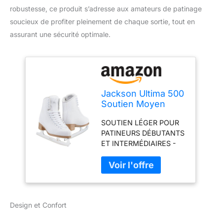
robustesse, ce produit s’adresse aux amateurs de patinage
soucieux de profiter pleinement de chaque sortie, tout en
assurant une sécurité optimale.
Jackson Ultima 500
Soutien Moyen
Femmes Patins à
SOUTIEN LÉGER POUR
Glace (Style N°
PATINEURS DÉBUTANTS
JC500)
ET INTERMÉDIAIRES -
Les patins Artiste sont
dotés d’un soutien léger
adapté pour suivre des
leçons de niveau
débutant et
Design et Confort
intermédiaire. BOTTE
RENFORCÉE - La botte