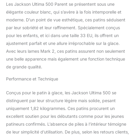
se compose d’une
Les Jackson Ultima 500 Parent se présentent sous une
empeigne renforcée en
élégante couleur blanc, qui s’avère à la fois intemporelle et
vinyle (avec des renforts
moderne. D’un point de vue esthétique, ces patins séduisent
supplémentaires) et
par leur sobriété et leur raffinement. Spécialement conçus
présente une multitude
d’éléments pour un
pour les enfants, et ici dans une taille 33 EU, ils offrent un
confort amélioré et un
ajustement parfait et une allure irréprochable sur la glace.
meilleur ajustement, y
Avec leurs lames Mark 2, ces patins assurent non seulement
compris une doublure
une belle apparence mais également une fonction technique
hygiénique en Nylex, une
semelle en mousse à
de grande qualité.
mémoire de forme, une
Performance et Technique
encoche flexible et un col
roulé à la cheville ainsi
que des languettes en
Conçus pour le patin à glace, les Jackson Ultima 500 se
mesh doublées de
distinguent par leur structure légère mais solide, pesant
mousse. ULTIMA MARK
uniquement 1,82 kilogrammes. Ces patins procurent un
IV BLADE - Les patins
excellent soutien pour les débutants comme pour les jeunes
Artiste sont dotés de
lames de figure Ultima
patineurs confirmés. L’absence de piles à l’intérieur témoigne
Mark IV affûtées en usine
de leur simplicité d’utilisation. De plus, selon les retours clients,