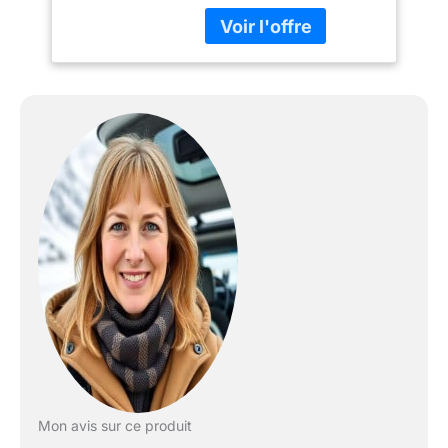
Les patins Artiste sont
dotés d’un soutien léger
adapté pour suivre des
leçons de niveau
débutant et
intermédiaire. BOTTE
RENFORCÉE - La botte
se compose d’une
empeigne renforcée en
vinyle (avec des renforts
supplémentaires) et
présente une multitude
d’éléments pour un
confort amélioré et un
meilleur ajustement, y
compris une doublure
hygiénique en Nylex, une
semelle en mousse à
mémoire de forme, une
encoche flexible et un col
roulé à la cheville ainsi
Mon avis sur ce produit
que des languettes en