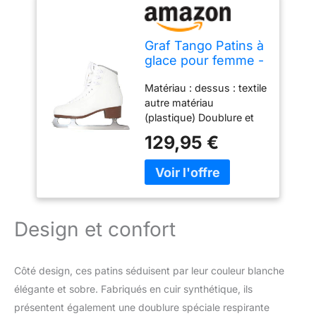
Graf Tango Patins à
glace pour femme -
39
Matériau : dessus : textile
autre matériau
(plastique) Doublure et
semelle intérieure : autre
129,95 €
matériau (plastique)
Semelle extérieure : autre
matériau (plastique)
Design et confort
Côté design, ces patins séduisent par leur couleur blanche
élégante et sobre. Fabriqués en cuir synthétique, ils
présentent également une doublure spéciale respirante