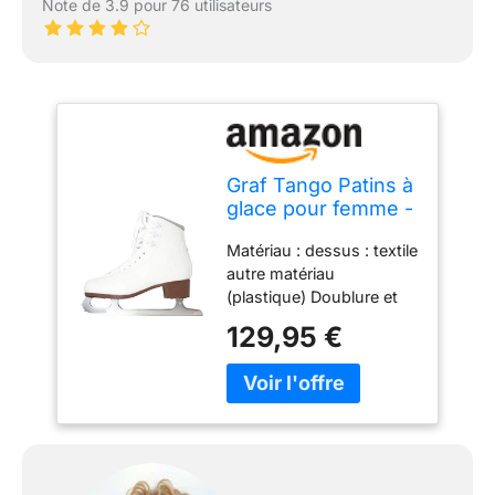
Note de 3.9 pour 76 utilisateurs
Graf Tango Patins à
glace pour femme -
39
Matériau : dessus : textile
autre matériau
(plastique) Doublure et
semelle intérieure : autre
129,95 €
matériau (plastique)
Semelle extérieure : autre
matériau (plastique)