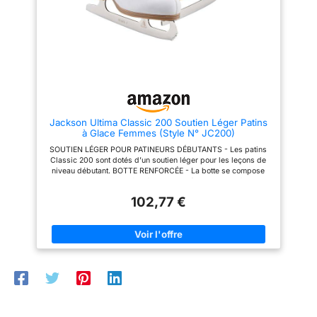
déchausser grâce à la semelle
classique doublée de
microfibre qui garantit un
patinage doux et sûr. Lame en
acier inoxydable : les patins
artistiques Paradise de Roces
pour femme comportent une
lame en acier inoxydable.
Jackson Ultima Classic 200 Soutien Léger Patins
à Glace Femmes (Style N° JC200)
SOUTIEN LÉGER POUR PATINEURS DÉBUTANTS - Les patins
Classic 200 sont dotés d’un soutien léger pour les leçons de
niveau débutant. BOTTE RENFORCÉE - La botte se compose
d’une empeigne renforcée en vinyle (avec des renforts
supplémentaires) et présente une multitude d’éléments pour un
102,77 €
confort amélioré et un meilleur ajustement, y compris une
doublure hygiénique en Nylex, une semelle en mousse à
mémoire de forme, une encoche flexible et un col roulé à la
cheville ainsi que des languettes en mesh doublées de
mousse. ULTIMA MARK I BLADE - Les patins Classic 200 sont
dotés de lames de figure Ultima Mark I affutées en usine,
parfaites pour les programmes d’initiation au patinage. La lame
est rivetée à une semelle extérieure stylisée en PVC pour plus
de sûreté et un entretien facile. TROUVER SA POINTURE : Les
patineurs expérimentés préfèrent généralement des patins
plutôt serrés tandis que les débutants optent pour des modèles