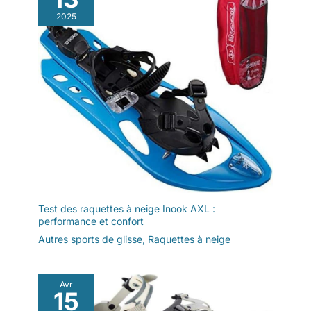
2025
Test des raquettes à neige Inook AXL :
performance et confort
Autres sports de glisse
,
Raquettes à neige
Avr
15